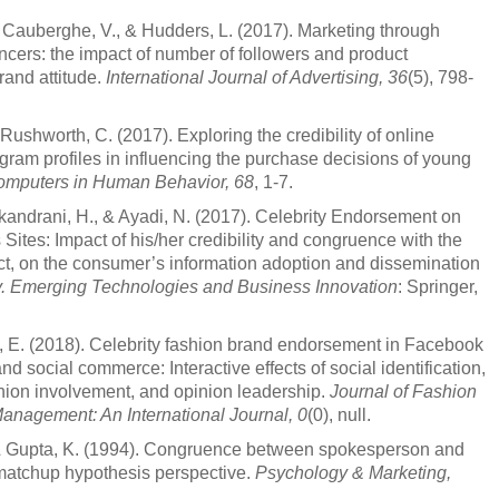
 Cauberghe, V., & Hudders, L. (2017). Marketing through
ncers: the impact of number of followers and product
rand attitude.
International Journal of Advertising, 36
(5), 798-
 Rushworth, C. (2017). Exploring the credibility of online
tagram profiles in influencing the purchase decisions of young
mputers in Human Behavior, 68
, 1-7.
kandrani, H., & Ayadi, N. (2017). Celebrity Endorsement on
Sites: Impact of his/her credibility and congruence with the
t, on the consumer’s information adoption and dissemination
. Emerging Technologies and Business Innovation
: Springer,
u, E. (2018). Celebrity fashion brand endorsement in Facebook
nd social commerce: Interactive effects of social identification,
shion involvement, and opinion leadership.
Journal of Fashion
anagement: An International Journal, 0
(0), null.
& Gupta, K. (1994). Congruence between spokesperson and
 matchup hypothesis perspective.
Psychology & Marketing,