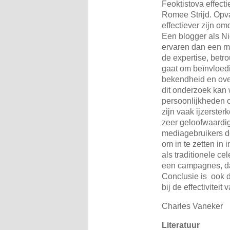
Feoktistova effect
Romee Strijd. Opval
effectiever zijn om
Een blogger als Ni
ervaren dan een m
de expertise, betr
gaat om beïnvloedi
bekendheid en ove
dit onderzoek kan 
persoonlijkheden o
zijn vaak ijzerste
zeer geloofwaardig
mediagebruikers de
om in te zetten in
als traditionele cel
een campagnes, dan
Conclusie is ook d
bij de effectiviteit 
Charles Vaneker
Literatuur