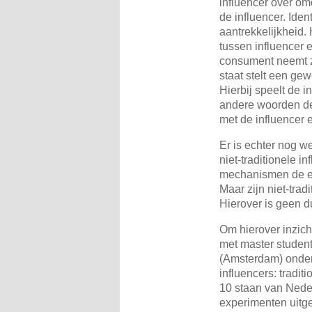
influencer over om
de influencer. Iden
aantrekkelijkheid.
tussen influencer
consument neemt z
staat stelt een ge
Hierbij speelt de 
andere woorden de 
met de influencer 
Er is echter nog we
niet-traditionele 
mechanismen de eff
Maar zijn niet-trad
Hierover is geen du
Om hierover inzich
met master studen
(Amsterdam) onderz
influencers: traditi
10 staan van Neder
experimenten uitge