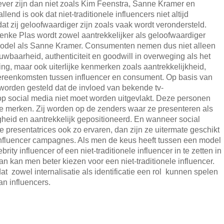
iever zijn dan niet zoals Kim Feenstra, Sanne Kramer en
lend is ook dat niet-traditionele influencers niet altijd
dat zij geloofwaardiger zijn zoals vaak wordt verondersteld.
enke Plas wordt zowel aantrekkelijker als geloofwaardiger
odel als Sanne Kramer. Consumenten nemen dus niet alleen
ouwbaarheid, authenticiteit en goodwill in overweging als het
ng, maar ook uiterlijke kenmerken zoals aantrekkelijkheid,
reenkomsten tussen influencer en consument. Op basis van
worden gesteld dat de invloed van bekende tv-
p social media niet moet worden uitgevlakt. Deze personen
rke merken. Zij worden op de zenders waar ze presenteren als
heid en aantrekkelijk gepositioneerd. En wanneer social
 presentatrices ook zo ervaren, dan zijn ze uitermate geschikt
 influencer campagnes. Als men de keus heeft tussen een model
ebrity influencer of een niet-traditionele influencer in te zetten in
 kan men beter kiezen voor een niet-traditionele influencer.
at zowel internalisatie als identificatie een rol kunnen spelen
van influencers.