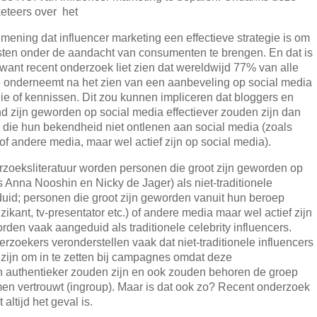
keteers over het
ening dat influencer marketing een effectieve strategie is om
sten onder de aandacht van consumenten te brengen. En dat is
 want recent onderzoek liet zien dat wereldwijd 77% van alle
 onderneemt na het zien van een aanbeveling op social media
lie of kennissen. Dit zou kunnen impliceren dat bloggers en
d zijn geworden op social media effectiever zouden zijn dan
die hun bekendheid niet ontlenen aan social media (zoals
of andere media, maar wel actief zijn op social media).
rzoeksliteratuur worden personen die groot zijn geworden op
s Anna Nooshin en Nicky de Jager) als niet-traditionele
uid; personen die groot zijn geworden vanuit hun beroep
uzikant, tv-presentator etc.) of andere media maar wel actief zijn
rden vaak aangeduid als traditionele celebrity influencers.
rzoekers veronderstellen vaak dat niet-traditionele influencers
 zijn om in te zetten bij campagnes omdat deze
n authentieker zouden zijn en ook zouden behoren de groep
en vertrouwt (ingroup). Maar is dat ook zo? Recent onderzoek
t altijd het geval is.