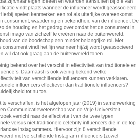
dat zijn/haar eigen ideeën en waarden aansluiten bij die van
tificatie vindt plaats wanneer de influencer wordt geassocieerd
 Hierbij spelen kenmerken een rol als uiterlijke overeenkomst
 en consument, waardering en bekendheid van de influencer. De
o de houding en het gedrag over omdat het de consument in
wenst imago van zichzelf te creëren naar de buitenwereld.
inhoud van de boodschap een minder belangrijke rol. Met
consument vindt het fijn wanneer hij/zij wordt geassocieerd
en wil dat ook graag aan de buitenwereld tonen.
inig bekend over het verschil in effectiviteit van traditionele en
influencers. Daarnaast is ook weinig bekend welke
ectiviteit van verschillende influencers kunnen verklaren.
itionele influencers effectiever dan traditionele influencers?
idelijkheid tot nu toe.
t te verschaffen, is het afgelopen jaar (2019) in samenwerking
ten Communicatiewetenschap van de Vrije Universiteit
oek verricht naar de effectiviteit van de twee typen
onele versus niet-traditionele celebrity influencers die in de top
landse Instagrammers. Hiervoor zijn 8 verschillende
voerd met verschillende Instagram influencers (zowel