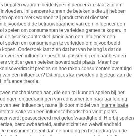
s bepalen waarom beide type influencers in staat zijn om
ïnvloeden. Influencers kunnen de betekenis die zij hebben
gen op een merk wanneer zij producten of diensten
n bijvoorbeeld de betrouwbaarheid van een influencer een
ol spelen om consumenten te verleiden games te kopen. In
n de fysieke aantrekkelijkheid van een influencer een
ol spelen om consumenten te verleiden om bijvoorbeeld
 kopen. Onderzoek laat zien dat het van belang is dat de
rover een influencer beschikt, passen bij een aanbevolen
ders vindt er geen betekenisoverdracht plaats. Maar hoe
ekenisoverdracht precies en hoe raken consumenten overtuigd
 van een influencer? Dit proces kan worden uitgelegd aan de
 Influence theorie.
 twee mechanismen aan, die een rol kunnen spelen bij het
udingen en gedragingen van consumenten naar aanleiding
 van een influencer, namelijk door middel van
internalisatie
 Internalisatie van een influencerboodschap vindt plaats
cer wordt geassocieerd met geloofwaardigheid. Hierbij spelen
rtise, betrouwbaarheid, authenticiteit en welwillendheid
l. De consument neemt dan de houding en het gedrag van de