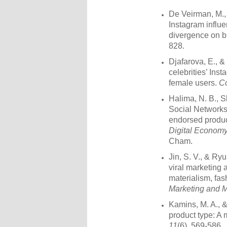
De Veirman, M.,
Instagram influe
divergence on b
828.
Djafarova, E., &
celebrities’ Ins
female users.
Co
Halima, N. B., S
Social Networks 
endorsed produc
Digital Economy
Cham.
Jin, S. V., & Ry
viral marketing a
materialism, fa
Marketing and M
Kamins, M. A., 
product type: A
11
(6), 569-586.