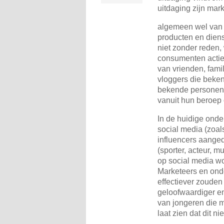
uitdaging zijn mar
algemeen wel van m
producten en dien
niet zonder reden,
consumenten actie
van vrienden, fami
vloggers die beken
bekende personen 
vanuit hun beroep 
In de huidige onde
social media (zoal
influencers aanged
(sporter, acteur, m
op social media wo
Marketeers en onde
effectiever zouden
geloofwaardiger e
van jongeren die m
laat zien dat dit nie