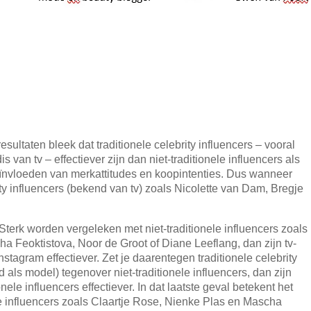
sultaten bleek dat traditionele celebrity influencers – vooral
 van tv – effectiever zijn dan niet-traditionele influencers als
ïnvloeden van merkattitudes en koopintenties. Dus wanneer
ity influencers (bekend van tv) zoals Nicolette van Dam, Bregje
Sterk worden vergeleken met niet-traditionele influencers zoals
a Feoktistova, Noor de Groot of Diane Leeflang, dan zijn tv-
nstagram effectiever. Zet je daarentegen traditionele celebrity
 als model) tegenover niet-traditionele influencers, dan zijn
ionele influencers effectiever. In dat laatste geval betekent het
ele influencers zoals Claartje Rose, Nienke Plas en Mascha