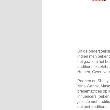
Uit de onderzoeksre
indien men bekendis
het gaat om het be
traditionele celebr
Heinen, Gwen van
Poorten en Shelly 
Nina Warink, Masch
presentatrices op I
influencers (bekend
juist de niet-tradit
dat niet-tradition