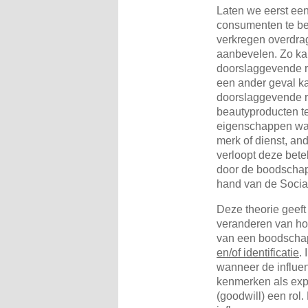
Laten we eerst een
consumenten te be
verkregen overdra
aanbevelen. Zo ka
doorslaggevende r
een ander geval ka
doorslaggevende r
beautyproducten te
eigenschappen waa
merk of dienst, an
verloopt deze bet
door de boodschap
hand van de Social
Deze theorie geeft
veranderen van ho
van een boodschap
en/of identificatie
.
wanneer de influen
kenmerken als expe
(goodwill) een ro