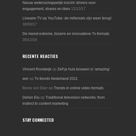
Nieuw wetenschappelijk inzicht: drivers voor
engagement, shares en likes
12/12/17
Lineaire TV op YouTube: de millenials zijn weer terug!
30/03/17
De meest extreme, bizarre en innovatieve Tv-formats
30/12/16
RECENTE REACTIES
Vincent Rondwijk
op
Zelf je huis bouwen is ‘amazing’
wer
op
Tv-trends Nederland 2011
Bonie von Eker
op
Trends in online video formats
Delsin Elu
op
Traditional television networks: from
instinct to content marketing
STAY CONNECTED