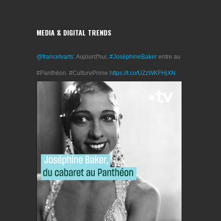
MEDIA & DIGITAL TRENDS
@francetvarts
: Aujourd'hui,
#JoséphineBaker
entre au
#Panthéon. #CulturePrime
https://t.co/UZzWKFHjXN