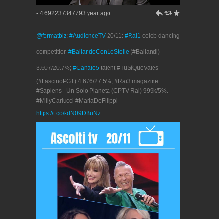
h
J
R
- 4.692237347793 year ago
@formatbiz
:
#AudienceTV
20/11:
#Rai1
celeb dancing
competition
#BallandoConLeStelle
(#Ballandi)
3.607/20.7%;
#Canale5
talent #TuSíQueVales
(#FascinoPGT) 4.676/27.5%; #Rai3 magazine
#Sapiens - Un Solo Pianeta (CPTV Rai) 999k/5%.
#MillyCarlucci #MariaDeFilippi
https://t.co/kdN09DBuNz