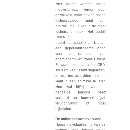
Niet alleen worden online
nieuwsformats verder door
ontwikkeld, maar ook de online
instructievideo krijgt een
nieuwe impuls vanuit de meer
technische hoek. Het bedrijf
Red Nun
maakt het mogelijk om klanten
een gepersonificeerde video
voor te schotelen van
energiebedrijven zoals Essent.
Zo worden de data uit het CRM
systeem van Essent ‘ingelezen’
in de instructievideo om de
klant in een animatie te laten
zien wat hij/zij over een
bepaalde periode heeft
verbruikt en hoeveel hij/zij
terugontvangt of moet
bijbetalen.
De online interactieve video
Naast individualisering van de