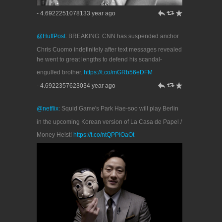
h
J
R
- 4.6922251078133 year ago
@HuffPost
: BREAKING: CNN has suspended anchor
Chris Cuomo indefinitely after text messages revealed
he went to great lengths to defend his scandal-
engulfed brother.
https://t.co/mGRb56eDFM
h
J
R
- 4.6922357623034 year ago
@netflix
: Squid Game's Park Hae-soo will play Berlin
in the upcoming Korean version of La Casa de Papel /
Money Heist!
https://t.co/ntQPPIOaOt