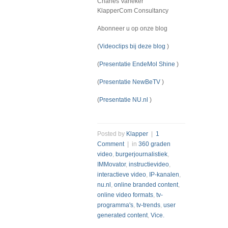
Charles Vaneker
KlapperCom Consultancy
Abonneer u op onze blog
(
Videoclips bij deze blog
)
(
Presentatie EndeMol Shine
)
(
Presentatie NewBeTV
)
(
Presentatie NU.nl
)
Posted by
Klapper
|
1
Comment
| in
360 graden
video
,
burgerjournalistiek
,
IMMovator
,
instructievideo
,
interactieve video
,
IP-kanalen
,
nu.nl
,
online branded content
,
online video formats
,
tv-
programma's
,
tv-trends
,
user
generated content
,
Vice.