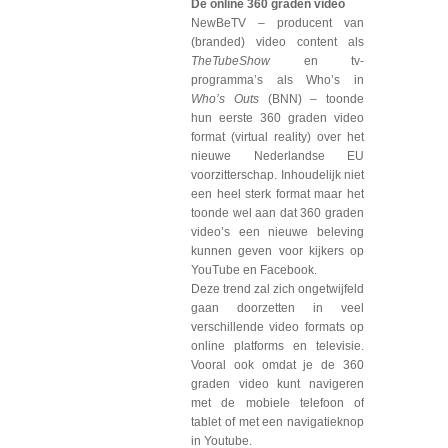
De online 360 graden video
NewBeTV – producent van
(branded) video content als
TheTubeShow
en tv-
programma’s als Who’s in
Who’s Outs
(BNN) – toonde
hun eerste 360 graden video
format (virtual reality) over het
nieuwe Nederlandse EU
voorzitterschap. Inhoudelijk niet
een heel sterk format maar het
toonde wel aan dat 360 graden
video’s een nieuwe beleving
kunnen geven voor kijkers op
YouTube en Facebook.
Deze trend zal zich ongetwijfeld
gaan doorzetten in veel
verschillende video formats op
online platforms en televisie.
Vooral ook omdat je de 360
graden video kunt navigeren
met de mobiele telefoon of
tablet of met een navigatieknop
in Youtube.