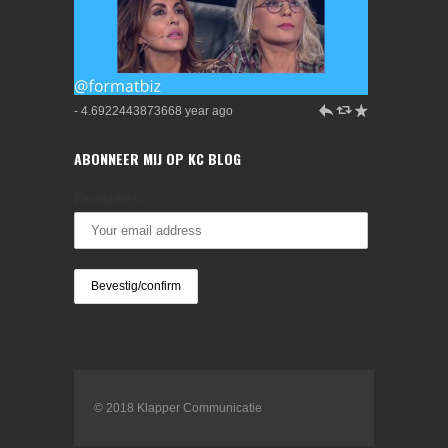
h
J
R
- 4.6922443873668 year ago
ABONNEER MIJ OP KC BLOG
Emailadres:
© 2018 Klapper Communicatie