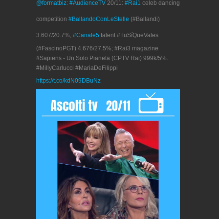
@formatbiz
:
#AudienceTV
20/11:
#Rai1
celeb dancing
competition
#BallandoConLeStelle
(#Ballandi)
3.607/20.7%;
#Canale5
talent #TuSíQueVales
(#FascinoPGT) 4.676/27.5%; #Rai3 magazine
#Sapiens - Un Solo Pianeta (CPTV Rai) 999k/5%.
#MillyCarlucci #MariaDeFilippi
https://t.co/kdN09DBuNz