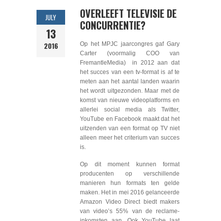
OVERLEEFT TELEVISIE DE
JULY
CONCURRENTIE?
13
2016
Op het MPJC jaarcongres gaf Gary
Carter (voormalig COO van
FremantleMedia) in 2012 aan dat
het succes van een tv-format is af te
meten aan het aantal landen waarin
het wordt uitgezonden. Maar met de
komst van nieuwe videoplatforms en
allerlei social media als Twitter,
YouTube en Facebook maakt dat het
uitzenden van een format op TV niet
alleen meer het criterium van succes
is.
Op dit moment kunnen format
producenten op verschillende
manieren hun formats ten gelde
maken. Het in mei 2016 gelanceerde
Amazon Video Direct biedt makers
van video’s 55% van de reclame-
inkomsten aan. Ook YouTube laat