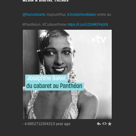
@francetvarts
: Aujourd'hui,
#JoséphineBaker
entre au
#Panthéon. #CulturePrime
https://t.co/UZzWKFHjXN
h
J
R
- 4.6852711504313 year ago