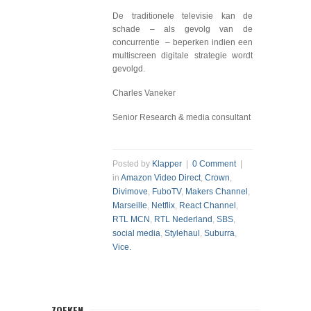
De traditionele televisie kan de
schade – als gevolg van de
concurrentie – beperken indien een
multiscreen digitale strategie wordt
gevolgd.
Charles Vaneker
Senior Research & media consultant
Posted by
Klapper
|
0 Comment
|
in
Amazon Video Direct
,
Crown
,
Divimove
,
FuboTV
,
Makers Channel
,
Marseille
,
Netflix
,
React Channel
,
RTL MCN
,
RTL Nederland
,
SBS
,
social media
,
Stylehaul
,
Suburra
,
Vice.
ZOEKEN