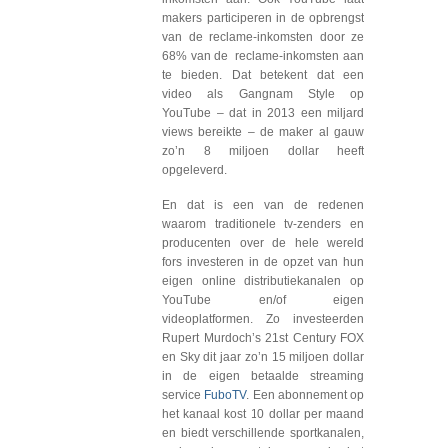
makers participeren in de opbrengst
van de reclame-inkomsten door ze
68% van de reclame-inkomsten aan
te bieden. Dat betekent dat een
video als Gangnam Style op
YouTube – dat in 2013 een miljard
views bereikte – de maker al gauw
zo’n 8 miljoen dollar heeft
opgeleverd.
En dat is een van de redenen
waarom traditionele tv-zenders en
producenten over de hele wereld
fors investeren in de opzet van hun
eigen online distributiekanalen op
YouTube en/of eigen
videoplatformen. Zo investeerden
Rupert Murdoch’s 21st Century FOX
en Sky dit jaar zo’n 15 miljoen dollar
in de eigen betaalde streaming
service
FuboTV
. Een abonnement op
het kanaal kost 10 dollar per maand
en biedt verschillende sportkanalen,