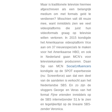
Maar is traditionele televisie hiermee
afgeschreven als een belangrijk
medium om met formats geld te
verdienen? Misschien valt dit reuze
mee, want inmiddels zien we veel
videoplatforms die juist hun
videoformats graag op televisie
willen vertonen. In 2015 kondigde
het Amerikaanse videoplatform Vice
aan om 37 nieuwsspecials te maken
voor het Amerikaanse HBO, en ook
in Nederland gaan MCN’s voor
televisiekanalen produceren. Daan
Sip van MCN
Social1nfluencers
kondigde op de SPOT expertsessie
(nu: Screenforce) aan dat een deel
van de aandelen is verkocht aan het
Nederlandse SBS. En zo zijn de
vloggers George en Veras van het
format
Fijne vrienden
inmiddels op
de SBS internetzender S1.tv te zien
en tegelijkertijd op de lineaire SBS-
zender Veronica.