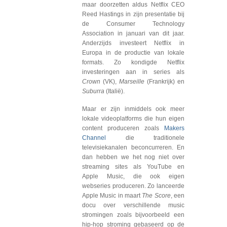
maar doorzetten aldus Netflix CEO
Reed Hastings in zijn presentatie bij
de Consumer Technology
Association in januari van dit jaar.
Anderzijds investeert Netflix in
Europa in de productie van lokale
formats. Zo kondigde Netflix
investeringen aan in series als
Crown
(VK),
Marseille
(Frankrijk) en
Suburra
(Italië).
Maar er zijn inmiddels ook meer
lokale videoplatforms die hun eigen
content produceren zoals
Makers
Channel
die traditionele
televisiekanalen beconcurreren. En
dan hebben we het nog niet over
streaming sites als YouTube en
Apple Music, die ook eigen
webseries produceren. Zo lanceerde
Apple Music in maart
The Score
, een
docu over verschillende music
stromingen zoals bijvoorbeeld een
hip-hop stroming gebaseerd op de