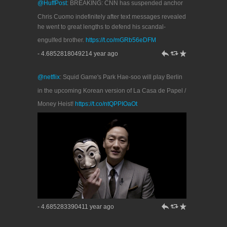
@HuffPost
: BREAKING: CNN has suspended anchor
Chris Cuomo indefinitely after text messages revealed
he went to great lengths to defend his scandal-
engulfed brother.
https://t.co/mGRb56eDFM
h
J
R
- 4.6852818049214 year ago
@netflix
: Squid Game's Park Hae-soo will play Berlin
in the upcoming Korean version of La Casa de Papel /
Money Heist!
https://t.co/ntQPPIOaOt
h
J
R
- 4.685283390411 year ago