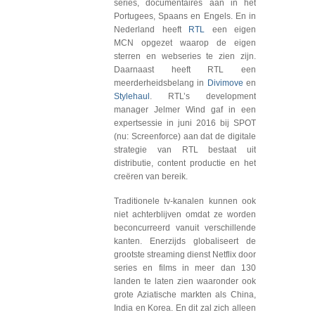
series, documentaires aan in het
Portugees, Spaans en Engels. En in
Nederland heeft
RTL
een eigen
MCN opgezet waarop de eigen
sterren en webseries te zien zijn.
Daarnaast heeft RTL een
meerderheidsbelang in
Divimove
en
Stylehaul
. RTL’s development
manager Jelmer Wind gaf in een
expertsessie in juni 2016 bij SPOT
(nu: Screenforce) aan dat de digitale
strategie van RTL bestaat uit
distributie, content productie en het
creëren van bereik.
Traditionele tv-kanalen kunnen ook
niet achterblijven omdat ze worden
beconcurreerd vanuit verschillende
kanten. Enerzijds globaliseert de
grootste streaming dienst Netflix door
series en films in meer dan 130
landen te laten zien waaronder ook
grote Aziatische markten als China,
India en Korea. En dit zal zich alleen