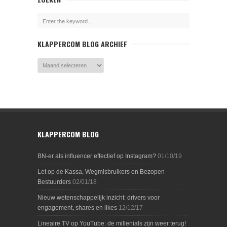
KLAPPERCOM BLOG ARCHIEF
KLAPPERCOM BLOG
BN-er als influencer effectief op Instagram?
01/10/19
Let op de Kassa, Wegmisbruikers en Bezopen
Bestuurders
02/01/18
Nieuw wetenschappelijk inzicht: drivers voor
engagement, shares en likes
12/12/17
Lineaire TV op YouTube: de millenials zijn weer terug!