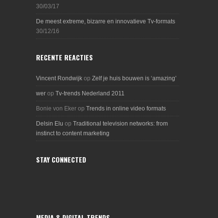
30/03/17
De meest extreme, bizarre en innovatieve Tv-formats
30/12/16
RECENTE REACTIES
Vincent Rondwijk
op
Zelf je huis bouwen is ‘amazing’
wer
op
Tv-trends Nederland 2011
Bonie von Eker
op
Trends in online video formats
Delsin Elu
op
Traditional television networks: from
instinct to content marketing
STAY CONNECTED
MEDIA & DIGITAL TRENDS