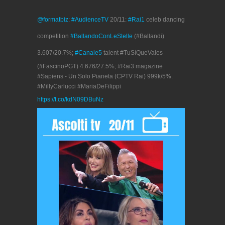
@formatbiz
:
#AudienceTV
20/11:
#Rai1
celeb dancing
competition
#BallandoConLeStelle
(#Ballandi)
3.607/20.7%;
#Canale5
talent #TuSíQueVales
(#FascinoPGT) 4.676/27.5%; #Rai3 magazine
#Sapiens - Un Solo Pianeta (CPTV Rai) 999k/5%.
#MillyCarlucci #MariaDeFilippi
https://t.co/kdN09DBuNz