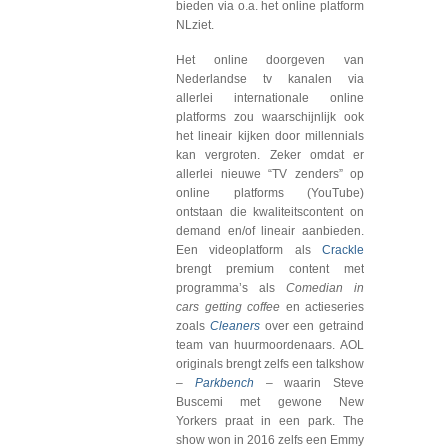
bieden via o.a. het online platform
NLziet.
Het online doorgeven van
Nederlandse tv kanalen via
allerlei internationale online
platforms zou waarschijnlijk ook
het lineair kijken door millennials
kan vergroten. Zeker omdat er
allerlei nieuwe “TV zenders” op
online platforms (YouTube)
ontstaan die kwaliteitscontent on
demand en/of lineair aanbieden.
Een videoplatform als
Crackle
brengt premium content met
programma’s als
Comedian in
cars getting coffee
en actieseries
zoals
Cleaners
over een getraind
team van huurmoordenaars. AOL
originals brengt zelfs een talkshow
–
Parkbench
– waarin Steve
Buscemi met gewone New
Yorkers praat in een park. The
show won in 2016 zelfs een Emmy