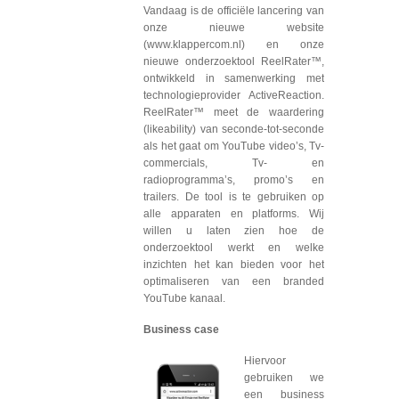
Vandaag is de officiële lancering van
onze nieuwe website
(www.klappercom.nl) en onze
nieuwe onderzoektool ReelRater™,
ontwikkeld in samenwerking met
technologieprovider ActiveReaction.
ReelRater™ meet de waardering
(likeability) van seconde-tot-seconde
als het gaat om YouTube video’s, Tv-
commercials, Tv- en
radioprogramma’s, promo’s en
trailers. De tool is te gebruiken op
alle apparaten en platforms. Wij
willen u laten zien hoe de
onderzoektool werkt en welke
inzichten het kan bieden voor het
optimaliseren van een branded
YouTube kanaal.
Business case
Hiervoor
gebruiken we
een business