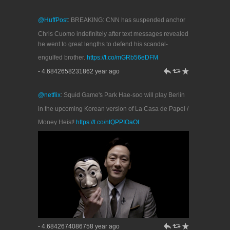
@HuffPost
: BREAKING: CNN has suspended anchor
Chris Cuomo indefinitely after text messages revealed
he went to great lengths to defend his scandal-
engulfed brother.
https://t.co/mGRb56eDFM
h
J
R
- 4.6842658231862 year ago
@netflix
: Squid Game's Park Hae-soo will play Berlin
in the upcoming Korean version of La Casa de Papel /
Money Heist!
https://t.co/ntQPPIOaOt
h
J
R
- 4.6842674086758 year ago