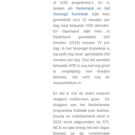
of VOD programma’s. En in
landen als
Nederland
en
het
Verenigd Koninkrijk
kijkt men
gemiddeld zo’n 15 minuten per
dag naar betaalde VOD diensten.
En daarnaast kijkt men in
Nederland gemiddeld 183
minuten (2016) lineaire TV per
dag. In het Verenigd Koninkrijk is
dat zelfs nog meer: gemiddeld 240
minuten per dag. Dus het aandeel
betaalde VOD is nog niet erg groot
in vergelijking met lineaire
televisie, dat echt nog en
massamedium is.
En dat is ook de reden waarom
vloggers multiscreen gaan. De
vloggers van het Nederlandse
programma Katwalk over fashion,
beauty en entertainment werd in
2016 eerst uitgezonden op RTL
MCN en later kreeg het een eigen
timeslot op de commerciële