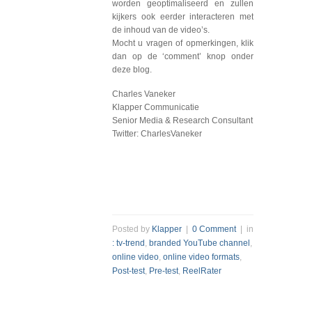
worden geoptimaliseerd en zullen
kijkers ook eerder interacteren met
de inhoud van de video’s.
Mocht u vragen of opmerkingen, klik
dan op de ‘comment’ knop onder
deze blog.
Charles Vaneker
Klapper Communicatie
Senior Media & Research Consultant
Twitter: CharlesVaneker
Posted by
Klapper
|
0 Comment
| in
: tv-trend
,
branded YouTube channel
,
online video
,
online video formats
,
Post-test
,
Pre-test
,
ReelRater