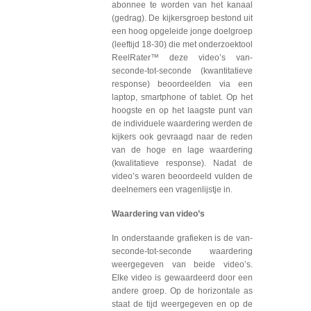
abonnee te worden van het kanaal
(gedrag). De kijkersgroep bestond uit
een hoog opgeleide jonge doelgroep
(leeftijd 18-30) die met onderzoektool
ReelRater™ deze video’s van-
seconde-tot-seconde (kwantitatieve
response) beoordeelden via een
laptop, smartphone of tablet. Op het
hoogste en op het laagste punt van
de individuele waardering werden de
kijkers ook gevraagd naar de reden
van de hoge en lage waardering
(kwalitatieve response). Nadat de
video’s waren beoordeeld vulden de
deelnemers een vragenlijstje in.
Waardering van video’s
In onderstaande grafieken is de van-
seconde-tot-seconde waardering
weergegeven van beide video’s.
Elke video is gewaardeerd door een
andere groep. Op de horizontale as
staat de tijd weergegeven en op de