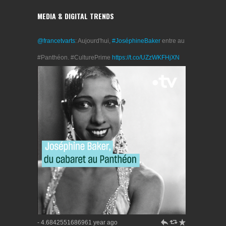
MEDIA & DIGITAL TRENDS
@francetvarts
: Aujourd'hui,
#JoséphineBaker
entre au
#Panthéon. #CulturePrime
https://t.co/UZzWKFHjXN
h
J
R
- 4.6842551686961 year ago