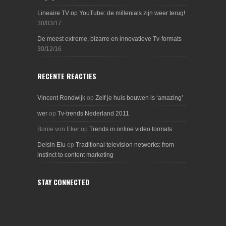
Lineaire TV op YouTube: de millenials zijn weer terug!
30/03/17
De meest extreme, bizarre en innovatieve Tv-formats
30/12/16
RECENTE REACTIES
Vincent Rondwijk
op
Zelf je huis bouwen is ‘amazing’
wer
op
Tv-trends Nederland 2011
Bonie von Eker
op
Trends in online video formats
Delsin Elu
op
Traditional television networks: from
instinct to content marketing
STAY CONNECTED