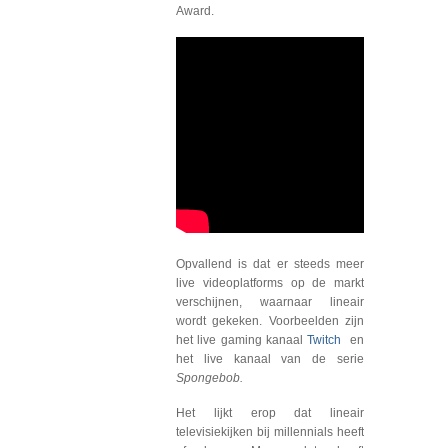
Award.
Opvallend is dat er steeds meer
live videoplatforms op de markt
verschijnen, waarnaar lineair
wordt gekeken. Voorbeelden zijn
het live gaming kanaal
Twitch
en
het live kanaal van de serie
Spongebob.
Het lijkt erop dat lineair
televisiekijken bij millennials heeft