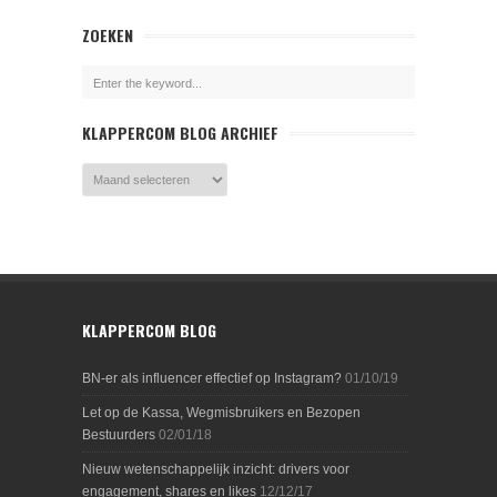
ZOEKEN
KLAPPERCOM BLOG ARCHIEF
KLAPPERCOM BLOG
BN-er als influencer effectief op Instagram?
01/10/19
Let op de Kassa, Wegmisbruikers en Bezopen
Bestuurders
02/01/18
Nieuw wetenschappelijk inzicht: drivers voor
engagement, shares en likes
12/12/17