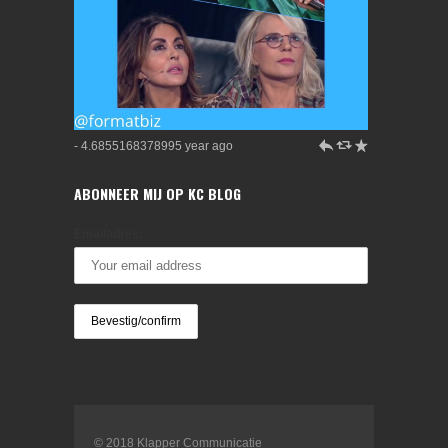
h
J
R
- 4.6855168378995 year ago
ABONNEER MIJ OP KC BLOG
Emailadres:
© 2018 Klapper Communicatie