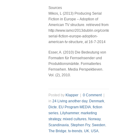
Sources
Mikos, L (2013) Producing Serial
Fiction in Europe – Adoption of
American TV structure. retrieved from
http://www.iamcr2013dublin.org/content/producing-
serial-fiction-europe-adoption-
american-tv-structure, at 16-7-2014
Esser, A. (2010) Die Bedeutung von
Formaten für Fernsehsender und
Produktionsmärkte. Formatiertes
Fernsehen. Media Perspektieven.
Vol. (2), 2010.
Posted by
Klapper
|
0 Comment
|
in
24 Living another day
,
Denmark
,
Dicte
,
EU Program MEDIA
,
fiction
series
,
Lilyhammer
,
marketing
strategy
,
mixed cultures
,
Norway
,
Scandinavia
,
Stephen Fry
,
Sweden
,
The Bridge
,
tv-trends
,
UK
,
USA
,