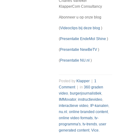
Charles Vaneker
KlapperCom Consultancy
Abonneer u op onze blog
(
Videoclips bij deze blog
)
(
Presentatie EndeMol Shine
)
(
Presentatie NewBeTV
)
(
Presentatie NU.nl
)
Posted by
Klapper
|
1
Comment
| in
360 graden
video
,
burgerjournalistiek
,
IMMovator
,
instructievideo
,
interactieve video
,
IP-kanalen
,
nu.nl
,
online branded content
,
online video formats
,
tv-
programma's
,
tv-trends
,
user
generated content
,
Vice.