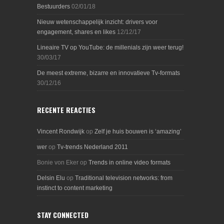
Bestuurders
02/01/18
Nieuw wetenschappelijk inzicht: drivers voor
engagement, shares en likes
12/12/17
Lineaire TV op YouTube: de millenials zijn weer terug!
30/03/17
De meest extreme, bizarre en innovatieve Tv-formats
30/12/16
RECENTE REACTIES
Vincent Rondwijk
op
Zelf je huis bouwen is ‘amazing’
wer
op
Tv-trends Nederland 2011
Bonie von Eker
op
Trends in online video formats
Delsin Elu
op
Traditional television networks: from
instinct to content marketing
STAY CONNECTED