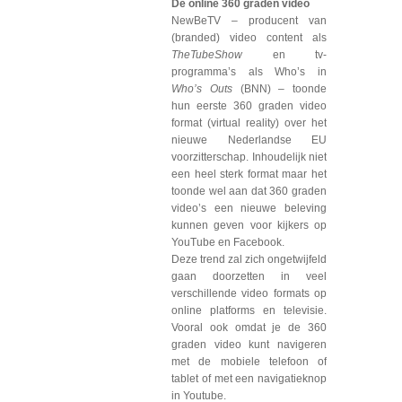
De online 360 graden video
NewBeTV – producent van
(branded) video content als
TheTubeShow
en tv-
programma’s als Who’s in
Who’s Outs
(BNN) – toonde
hun eerste 360 graden video
format (virtual reality) over het
nieuwe Nederlandse EU
voorzitterschap. Inhoudelijk niet
een heel sterk format maar het
toonde wel aan dat 360 graden
video’s een nieuwe beleving
kunnen geven voor kijkers op
YouTube en Facebook.
Deze trend zal zich ongetwijfeld
gaan doorzetten in veel
verschillende video formats op
online platforms en televisie.
Vooral ook omdat je de 360
graden video kunt navigeren
met de mobiele telefoon of
tablet of met een navigatieknop
in Youtube.