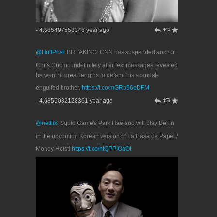
h
J
R
- 4.685497558346 year ago
@HuffPost
: BREAKING: CNN has suspended anchor
Chris Cuomo indefinitely after text messages revealed
he went to great lengths to defend his scandal-
engulfed brother.
https://t.co/mGRb56eDFM
h
J
R
- 4.6855082128361 year ago
@netflix
: Squid Game's Park Hae-soo will play Berlin
in the upcoming Korean version of La Casa de Papel /
Money Heist!
https://t.co/ntQPPIOaOt