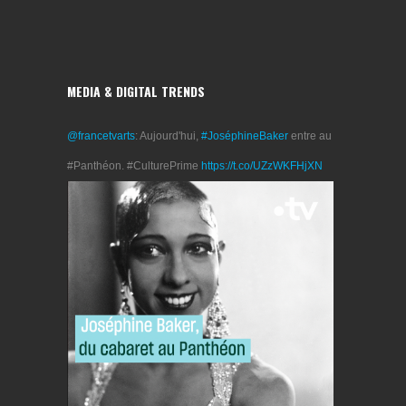
MEDIA & DIGITAL TRENDS
@francetvarts
: Aujourd'hui,
#JoséphineBaker
entre au
#Panthéon. #CulturePrime
https://t.co/UZzWKFHjXN