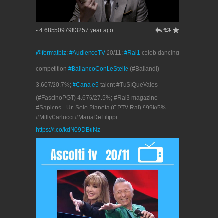
h
J
R
- 4.6855097983257 year ago
@formatbiz
:
#AudienceTV
20/11:
#Rai1
celeb dancing
competition
#BallandoConLeStelle
(#Ballandi)
3.607/20.7%;
#Canale5
talent #TuSíQueVales
(#FascinoPGT) 4.676/27.5%; #Rai3 magazine
#Sapiens - Un Solo Pianeta (CPTV Rai) 999k/5%.
#MillyCarlucci #MariaDeFilippi
https://t.co/kdN09DBuNz