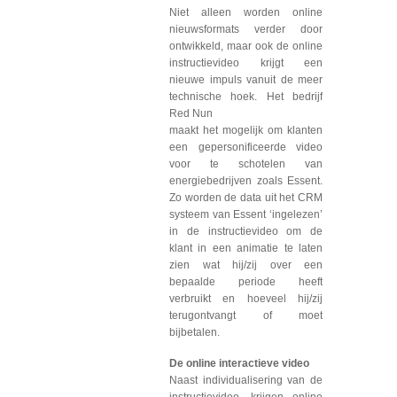
Niet alleen worden online
nieuwsformats verder door
ontwikkeld, maar ook de online
instructievideo krijgt een
nieuwe impuls vanuit de meer
technische hoek. Het bedrijf
Red Nun
maakt het mogelijk om klanten
een gepersonificeerde video
voor te schotelen van
energiebedrijven zoals Essent.
Zo worden de data uit het CRM
systeem van Essent ‘ingelezen’
in de instructievideo om de
klant in een animatie te laten
zien wat hij/zij over een
bepaalde periode heeft
verbruikt en hoeveel hij/zij
terugontvangt of moet
bijbetalen.
De online interactieve video
Naast individualisering van de