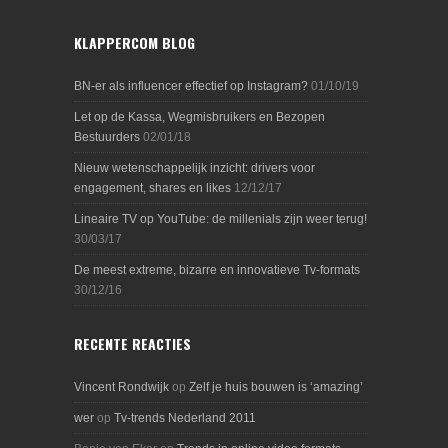
KLAPPERCOM BLOG
BN-er als influencer effectief op Instagram?
01/10/19
Let op de Kassa, Wegmisbruikers en Bezopen
Bestuurders
02/01/18
Nieuw wetenschappelijk inzicht: drivers voor
engagement, shares en likes
12/12/17
Lineaire TV op YouTube: de millenials zijn weer terug!
30/03/17
De meest extreme, bizarre en innovatieve Tv-formats
30/12/16
RECENTE REACTIES
Vincent Rondwijk
op
Zelf je huis bouwen is ‘amazing’
wer
op
Tv-trends Nederland 2011