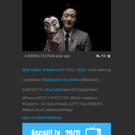
h
J
R
- 4.6909017313546 year ago
@formatbiz
:
#AudienceTV
20/11:
#Rai1
celeb dancing
competition
#BallandoConLeStelle
(#Ballandi)
3.607/20.7%;
#Canale5
talent #TuSíQueVales
(#FascinoPGT) 4.676/27.5%; #Rai3 magazine
#Sapiens - Un Solo Pianeta (CPTV Rai) 999k/5%.
#MillyCarlucci #MariaDeFilippi
https://t.co/kdN09DBuNz