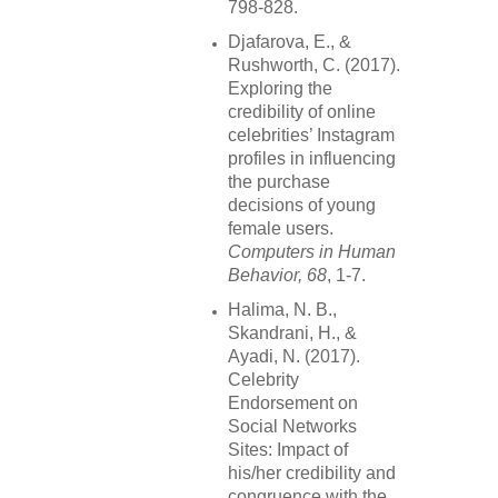
798-828.
Djafarova, E., &
Rushworth, C. (2017).
Exploring the
credibility of online
celebrities’ Instagram
profiles in influencing
the purchase
decisions of young
female users.
Computers in Human
Behavior, 68
, 1-7.
Halima, N. B.,
Skandrani, H., &
Ayadi, N. (2017).
Celebrity
Endorsement on
Social Networks
Sites: Impact of
his/her credibility and
congruence with the