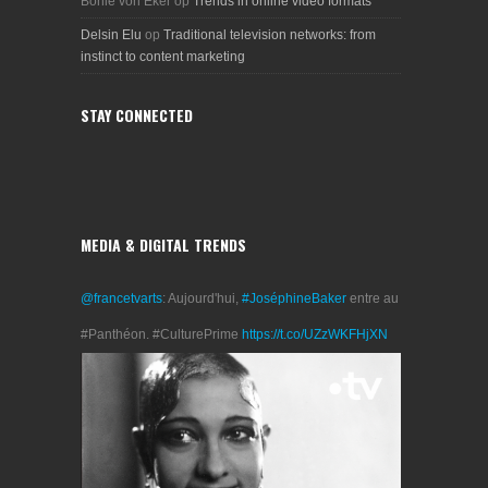
Bonie von Eker
op
Trends in online video formats
Delsin Elu
op
Traditional television networks: from
instinct to content marketing
STAY CONNECTED
MEDIA & DIGITAL TRENDS
@francetvarts
: Aujourd'hui,
#JoséphineBaker
entre au
#Panthéon. #CulturePrime
https://t.co/UZzWKFHjXN