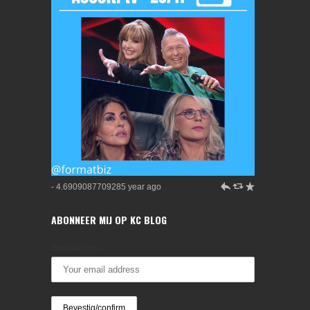
h
J
R
- 4.6909087709285 year ago
ABONNEER MIJ OP KC BLOG
Emailadres: