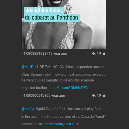
h
J
R
- 4.6908894913749 year ago
@HuffPost
: BREAKING: CNN has suspended anchor
Chris Cuomo indefinitely after text messages revealed
he went to great lengths to defend his scandal-
engulfed brother.
https://t.co/mGRb56eDFM
h
J
R
- 4.690900145865 year ago
@netflix
: Squid Game's Park Hae-soo will play Berlin
in the upcoming Korean version of La Casa de Papel /
Money Heist!
https://t.co/ntQPPIOaOt