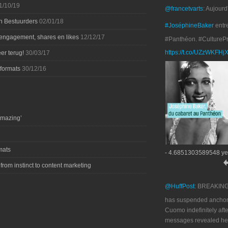
1/10/19
@francetvarts
: Aujourd
n Bestuurders
02/01/18
#JoséphineBaker
entr
 engagement, shares en likes
12/12/17
#Panthéon. #CultureP
https://t.co/UZzWKFHj
er terug!
30/03/17
-formats
30/12/16
amazing’
mats
- 4.6851303589548 ye
 from instinct to content marketing
@HuffPost
: BREAKIN
has suspended anchor
Cuomo indefinitely afte
messages revealed he