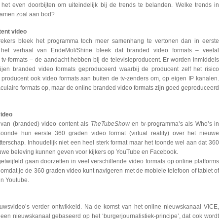
 het even doorbijten om uiteindelijk bij de trends te belanden. Welke trends in
wamen zoal aan bod?
tent video
rekers bleek het programma toch meer samenhang te vertonen dan in eerste
it het verhaal van EndeMol/Shine bleek dat branded video formats – veelal
v-formats – de aandacht hebben bij de televisieproducent. Er worden inmiddels
tijen branded video formats geproduceerd waarbij de producent zelf het risico
de producent ook video formats aan buiten de tv-zenders om, op eigen IP kanalen.
aculaire formats op, maar de online branded video formats zijn goed geproduceerd
video
an (branded) video content als
TheTubeShow
en tv-programma’s als Who’s in
onde hun eerste 360 graden video format (virtual reality) over het nieuwe
terschap. Inhoudelijk niet een heel sterk format maar het toonde wel aan dat 360
uwe beleving kunnen geven voor kijkers op YouTube en Facebook.
etwijfeld gaan doorzetten in veel verschillende video formats op online platforms
k omdat je de 360 graden video kunt navigeren met de mobiele telefoon of tablet of
in Youtube.
uwsvideo’s verder ontwikkeld. Na de komst van het online nieuwskanaal VICE,
een nieuwskanaal gebaseerd op het ‘burgerjournalistiek-principe’, dat ook wordt