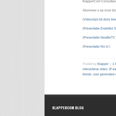
KlapperCom Consultan
Abonneer u op onze bl
(
Videoclips bij deze bl
(
Presentatie EndeMol 
(
Presentatie NewBeTV
(
Presentatie NU.nl
)
Posted by
Klapper
|
1 
interactieve video
,
IP-k
trends
,
user generated 
KLAPPERCOM BLOG