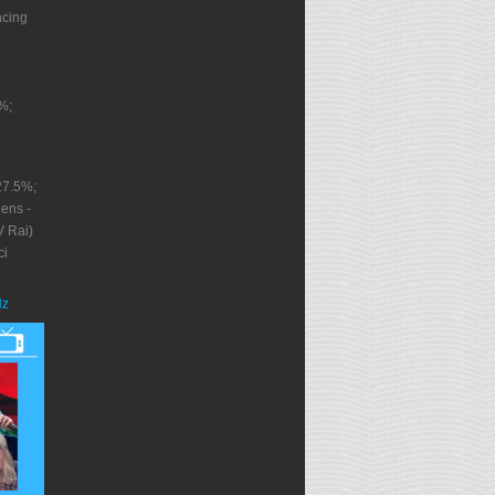
ncing
%;
27.5%;
ens -
V Rai)
ci
Nz