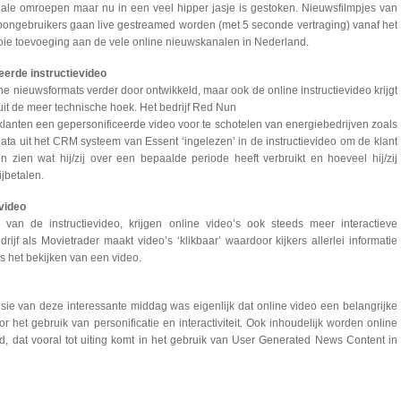
nale omroepen maar nu in een veel hipper jasje is gestoken. Nieuwsfilmpjes van
efoongebruikers gaan live gestreamed worden (met 5 seconde vertraging) vanaf het
oie toevoeging aan de vele online nieuwskanalen in Nederland.
eerde instructievideo
ne nieuwsformats verder door ontwikkeld, maar ook de online instructievideo krijgt
it de meer technische hoek. Het bedrijf Red Nun
klanten een gepersonificeerde video voor te schotelen van energiebedrijven zoals
ata uit het CRM systeem van Essent ‘ingelezen’ in de instructievideo om de klant
en zien wat hij/zij over een bepaalde periode heeft verbruikt en hoeveel hij/zij
ijbetalen.
 video
g van de instructievideo, krijgen online video’s ook steeds meer interactieve
ijf als Movietrader maakt video’s ‘klikbaar’ waardoor kijkers allerlei informatie
s het bekijken van een video.
usie van deze interessante middag was eigenlijk dat online video een belangrijke
or het gebruik van personificatie en interactiviteit. Ook inhoudelijk worden online
d, dat vooral tot uiting komt in het gebruik van User Generated News Content in