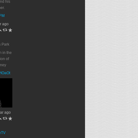
end his
er.
DFM
r ago
h
J
R
s Park
n in the
on of
oney
PPIOaOt
ar ago
h
J
R
eTV