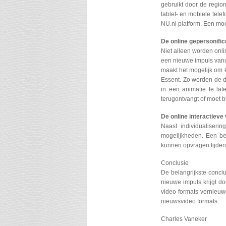
gebruikt door de regio
tablet- en mobiele tel
NU.nl platform. Een mo
De online gepersonific
Niet alleen worden onli
een nieuwe impuls vanu
maakt het mogelijk om 
Essent. Zo worden de d
in een animatie te lat
terugontvangt of moet b
De online interactieve
Naast individualiserin
mogelijkheden. Een bedr
kunnen opvragen tijden
Conclusie
De belangrijkste concl
nieuwe impuls krijgt do
video formats vernieuw
nieuwsvideo formats.
Charles Vaneker