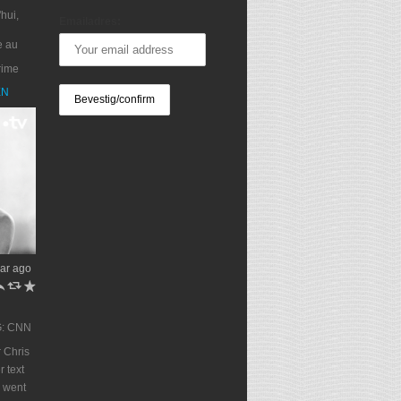
'hui,
Emailadres:
e au
rime
XN
ar ago
h
J
R
G: CNN
 Chris
r text
 went