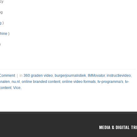
cy
og
og
)
Shine
)
)
Comment
| in
360 graden video
,
burgerjournalistiek
,
IMMovator
,
instructievideo
,
analen
,
nu.nl
,
online branded content
,
online video formats
,
tv-programma's
,
tv-
content
,
Vice.
MEDIA & DIGITAL T