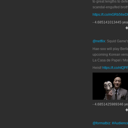
to great lengths to def
scandal-engulfed broth
https://t.co/mGRb56e
- 4.685141013445 yea
@netflix
: Squid Game'
Hae-soo will play Berli
upcoming Korean versi
La Casa de Papel / M
Heist!
https://t.co/ntQ
- 4.6851425989346 ye
@formatbiz
:
#Audienc