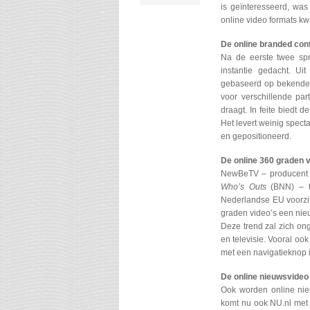
is geïnteresseerd, was
online video formats k
De online branded con
Na de eerste twee sp
instantie gedacht. U
gebaseerd op bekende t
voor verschillende par
draagt. In feite biedt 
Het levert weinig spect
en gepositioneerd.
De online 360 graden 
NewBeTV – producent v
Who’s Outs
(BNN) – to
Nederlandse EU voorzit
graden video’s een nie
Deze trend zal zich ong
en televisie. Vooral oo
met een navigatieknop 
De online nieuwsvideo
Ook worden online nie
komt nu ook NU.nl met 