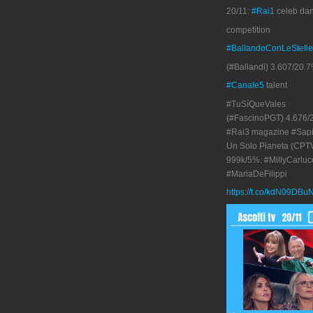
20/11:
#Rai1
celeb da
competition
#BallandoConLeStelle
(#Ballandi) 3.607/20.7
#Canale5
talent
#TuSíQueVales
(#FascinoPGT) 4.676/
#Rai3 magazine #Sapi
Un Solo Pianeta (CPT
999k/5%. #MillyCarluc
#MariaDeFilippi
https://t.co/kdN09DBu