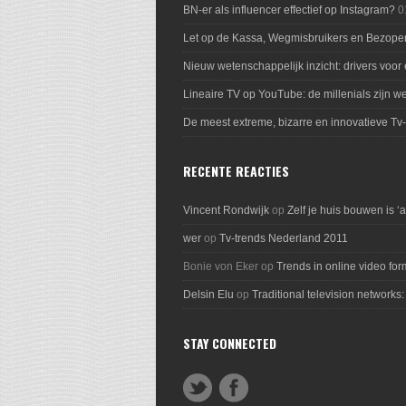
BN-er als influencer effectief op Instagram?
0
Let op de Kassa, Wegmisbruikers en Bezope
Nieuw wetenschappelijk inzicht: drivers voor
Lineaire TV op YouTube: de millenials zijn we
De meest extreme, bizarre en innovatieve Tv
RECENTE REACTIES
Vincent Rondwijk
op
Zelf je huis bouwen is ‘
wer
op
Tv-trends Nederland 2011
Bonie von Eker
op
Trends in online video for
Delsin Elu
op
Traditional television networks:
STAY CONNECTED