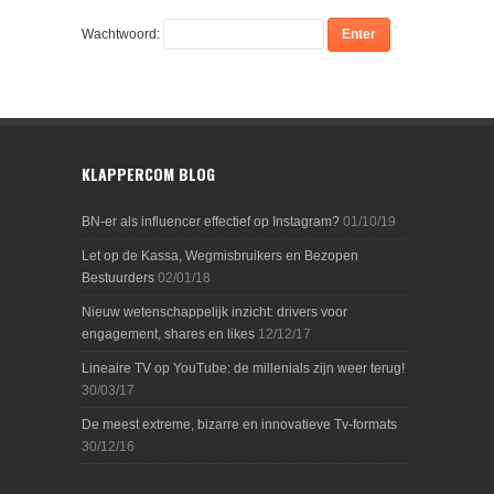
Wachtwoord:
KLAPPERCOM BLOG
BN-er als influencer effectief op Instagram?
01/10/19
Let op de Kassa, Wegmisbruikers en Bezopen
Bestuurders
02/01/18
Nieuw wetenschappelijk inzicht: drivers voor
engagement, shares en likes
12/12/17
Lineaire TV op YouTube: de millenials zijn weer terug!
30/03/17
De meest extreme, bizarre en innovatieve Tv-formats
30/12/16