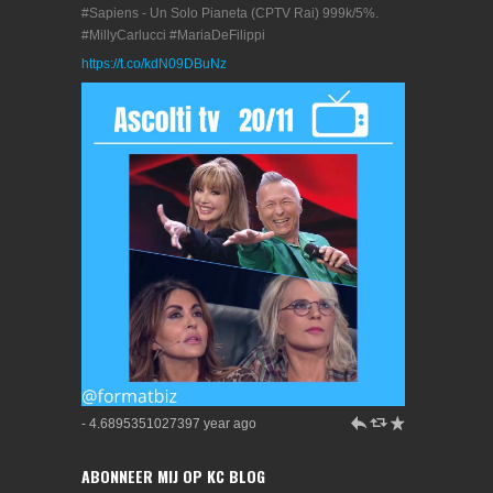
#Sapiens - Un Solo Pianeta (CPTV Rai) 999k/5%.
#MillyCarlucci #MariaDeFilippi
https://t.co/kdN09DBuNz
h
J
R
- 4.6895351027397 year ago
ABONNEER MIJ OP KC BLOG