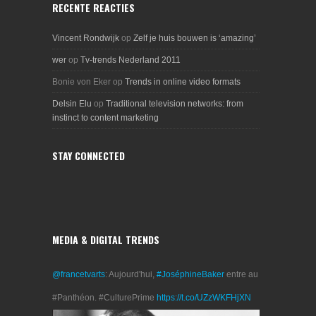
RECENTE REACTIES
Vincent Rondwijk
op
Zelf je huis bouwen is ‘amazing’
wer
op
Tv-trends Nederland 2011
Bonie von Eker
op
Trends in online video formats
Delsin Elu
op
Traditional television networks: from
instinct to content marketing
STAY CONNECTED
MEDIA & DIGITAL TRENDS
@francetvarts
: Aujourd'hui,
#JoséphineBaker
entre au
#Panthéon. #CulturePrime
https://t.co/UZzWKFHjXN