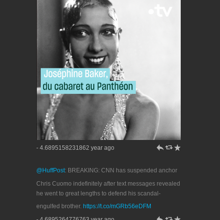
h
J
R
- 4.6895158231862 year ago
@HuffPost
: BREAKING: CNN has suspended anchor
Chris Cuomo indefinitely after text messages revealed
he went to great lengths to defend his scandal-
engulfed brother.
https://t.co/mGRb56eDFM
h
J
R
- 4.6895264776763 year ago