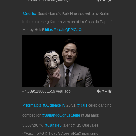
@netflix
: Squid Game's Park Hae-soo will play Berlin
in the upcoming Korean version of La Casa de Papel /
Money Heist!
https://t.co/ntQPPIOaOt
h
J
R
- 4.6895280631659 year ago
@formatbiz
:
#AudienceTV
20/11:
#Rai1
celeb dancing
competition
#BallandoConLeStelle
(#Ballandi)
3.607/20.7%;
#Canale5
talent #TuSíQueVales
(#FascinoPGT) 4.676/27.5%; #Rai3 magazine