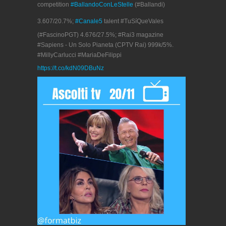
competition
#BallandoConLeStelle
(#Ballandi)
3.607/20.7%;
#Canale5
talent #TuSíQueVales
(#FascinoPGT) 4.676/27.5%; #Rai3 magazine
#Sapiens - Un Solo Pianeta (CPTV Rai) 999k/5%.
#MillyCarlucci #MariaDeFilippi
https://t.co/kdN09DBuNz