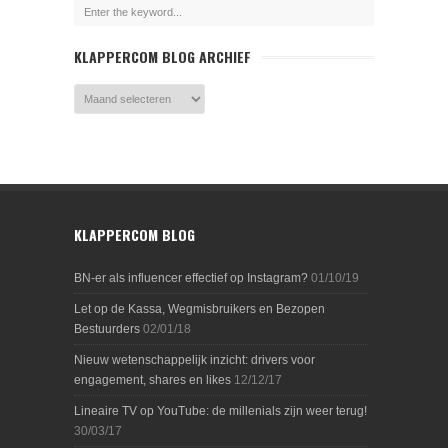
KLAPPERCOM BLOG ARCHIEF
KLAPPERCOM BLOG
BN-er als influencer effectief op Instagram?
01/10/19
Let op de Kassa, Wegmisbruikers en Bezopen
Bestuurders
02/01/18
Nieuw wetenschappelijk inzicht: drivers voor
engagement, shares en likes
12/12/17
Lineaire TV op YouTube: de millenials zijn weer terug!
30/03/17