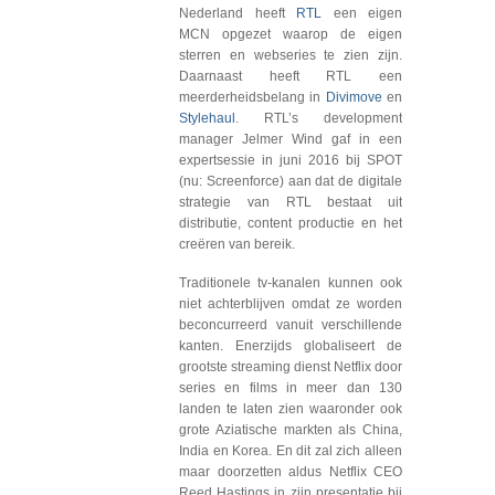
Nederland heeft
RTL
een eigen
MCN opgezet waarop de eigen
sterren en webseries te zien zijn.
Daarnaast heeft RTL een
meerderheidsbelang in
Divimove
en
Stylehaul
. RTL’s development
manager Jelmer Wind gaf in een
expertsessie in juni 2016 bij SPOT
(nu: Screenforce) aan dat de digitale
strategie van RTL bestaat uit
distributie, content productie en het
creëren van bereik.
Traditionele tv-kanalen kunnen ook
niet achterblijven omdat ze worden
beconcurreerd vanuit verschillende
kanten. Enerzijds globaliseert de
grootste streaming dienst Netflix door
series en films in meer dan 130
landen te laten zien waaronder ook
grote Aziatische markten als China,
India en Korea. En dit zal zich alleen
maar doorzetten aldus Netflix CEO
Reed Hastings in zijn presentatie bij