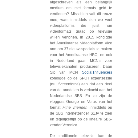
afgeschreven als een belangrijk
medium om met formats geld te
verdienen? Misschien valt dit reuze
mee, want inmiddels zien we veel
videoplatforms die juist hun
videoformats graag op televisie
willen vertonen. In 2015 kondigde
het Amerikaanse videoplatform Vice
aan om 37 nieuwsspecials te maken
voor het Amerikaanse HBO, en ook
in Nederland gaan MCN’s voor
televisiekanalen produceren. Daan
Sip van MCN
Social1nfluencers
kondigde op de SPOT expertsessie
(nu: Screenforce) aan dat een deel
van de aandelen is verkocht aan het
Nederlandse SBS. En zo zijn de
vloggers George en Veras van het
format
Fijne vrienden
inmiddels op
de SBS internetzender S1.tv te zien
en tegelijkertijd op de lineaire SBS-
zender Veronica.
De traditionele televisie kan de