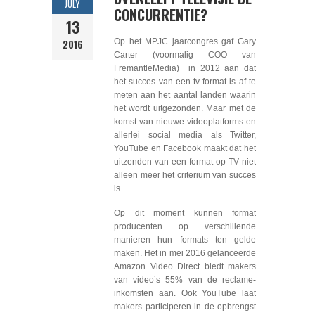
JULY
CONCURRENTIE?
13
2016
Op het MPJC jaarcongres gaf Gary
Carter (voormalig COO van
FremantleMedia) in 2012 aan dat
het succes van een tv-format is af te
meten aan het aantal landen waarin
het wordt uitgezonden. Maar met de
komst van nieuwe videoplatforms en
allerlei social media als Twitter,
YouTube en Facebook maakt dat het
uitzenden van een format op TV niet
alleen meer het criterium van succes
is.
Op dit moment kunnen format
producenten op verschillende
manieren hun formats ten gelde
maken. Het in mei 2016 gelanceerde
Amazon Video Direct biedt makers
van video’s 55% van de reclame-
inkomsten aan. Ook YouTube laat
makers participeren in de opbrengst