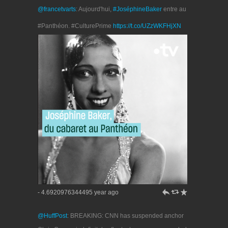
@francetvarts
: Aujourd'hui,
#JoséphineBaker
entre au
#Panthéon. #CulturePrime
https://t.co/UZzWKFHjXN
h
J
R
- 4.6920976344495 year ago
@HuffPost
: BREAKING: CNN has suspended anchor