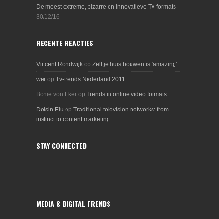
De meest extreme, bizarre en innovatieve Tv-formats
30/12/16
RECENTE REACTIES
Vincent Rondwijk
op
Zelf je huis bouwen is ‘amazing’
wer
op
Tv-trends Nederland 2011
Bonie von Eker
op
Trends in online video formats
Delsin Elu
op
Traditional television networks: from
instinct to content marketing
STAY CONNECTED
MEDIA & DIGITAL TRENDS