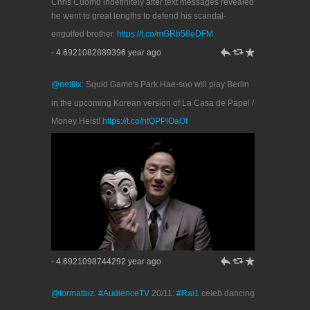
Chris Cuomo indefinitely after text messages revealed
he went to great lengths to defend his scandal-
engulfed brother.
https://t.co/mGRb56eDFM
h
J
R
- 4.6921082889396 year ago
@netflix
: Squid Game's Park Hae-soo will play Berlin
in the upcoming Korean version of La Casa de Papel /
Money Heist!
https://t.co/ntQPPIOaOt
h
J
R
- 4.6921098744292 year ago
@formatbiz
:
#AudienceTV
20/11:
#Rai1
celeb dancing