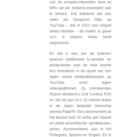
van de reclame-inkomsten door ze
68% van de reclame-inkomsten aan
te bieden. Dat betekent dat een
video als Gangnam Style op
YouTube – dat in 2013 een miljard
views bereikte – de maker al gauw
zo’n 8 miljoen dollar heeft
opgeleverd.
En dat is een van de redenen
waarom traditionele tv-zenders en
producenten over de hele wereld
fors investeren in de opzet van hun
eigen online distributiekanalen op
YouTube en/of eigen
videoplatformen. Zo investeerden
Rupert Murdoch’s 21st Century FOX
en Sky dit jaar zo’n 15 miljoen dollar
in de eigen betaalde streaming
service
FuboTV
. Een abonnement op
het kanaal kost 10 dollar per maand
en biedt verschillende sportkanalen,
series, documentaires aan in het
Portugees, Spaans en Engels. En in