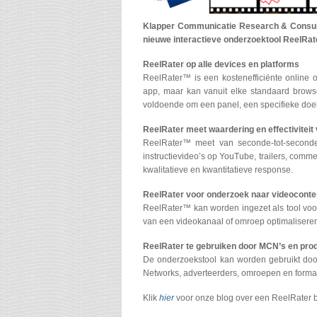
Klapper Communicatie Research & Consult
nieuwe interactieve onderzoektool ReelRa
ReelRater op alle devices en platforms
ReelRater™ is een kostenefficiënte online 
app, maar kan vanuit elke standaard browse
voldoende om een panel, een specifieke doel
ReelRater meet waardering en effectiviteit
ReelRater™ meet van seconde-tot-seconde d
instructievideo’s op YouTube, trailers, comm
kwalitatieve en kwantitatieve response.
ReelRater voor onderzoek naar videoconte
ReelRater™ kan worden ingezet als tool voor 
van een videokanaal of omroep optimaliseren q
ReelRater te gebruiken door MCN’s en pro
De onderzoekstool kan worden gebruikt doo
Networks, adverteerders, omroepen en forma
Klik
hier
voor onze blog over een ReelRater 