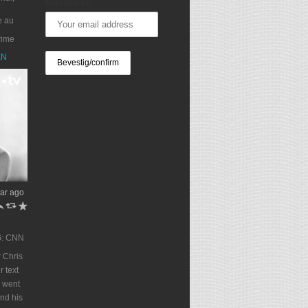
Emailadres:
e au
rime
XN
ar ago
h
J
R
G: CNN
 Chris
r text
 went
end his