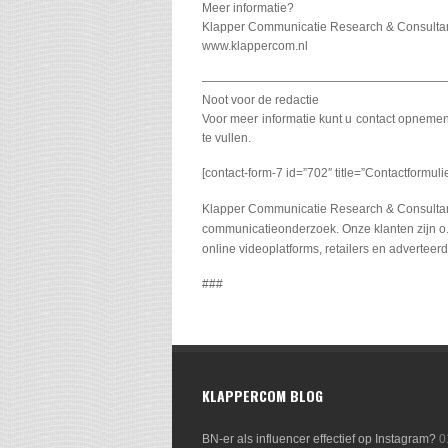
Meer informatie?
Klapper Communicatie Research & Consultan
www.klappercom.nl
————————————————————
Noot voor de redactie
Voor meer informatie kunt u contact opnemen
te vullen.
[contact-form-7 id=”702″ title=”Contactformuli
Klapper Communicatie Research & Consultancy
communicatieonderzoek. Onze klanten zijn o.
online videoplatforms, retailers en adverteer
###
KLAPPERCOM BLOG
BN-er als influencer effectief op Instagram?
0