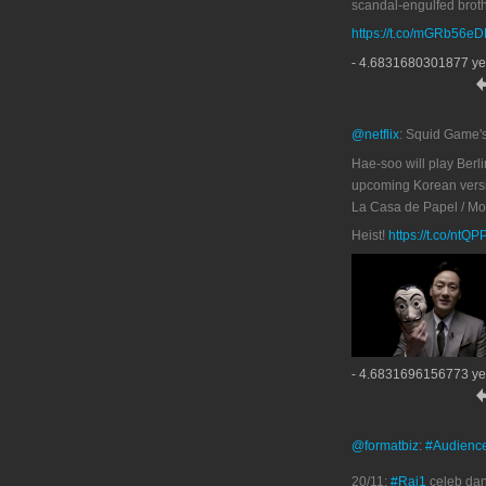
scandal-engulfed broth
https://t.co/mGRb56e
- 4.6831680301877 ye
@netflix
: Squid Game'
Hae-soo will play Berli
upcoming Korean versi
La Casa de Papel / M
Heist!
https://t.co/ntQ
- 4.6831696156773 ye
@formatbiz
:
#Audienc
20/11:
#Rai1
celeb da