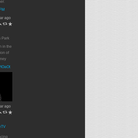
er.
DFM
ar ago
h
J
R
s Park
n in the
on of
oney
PPIOaOt
ar ago
h
J
R
eTV
ncing