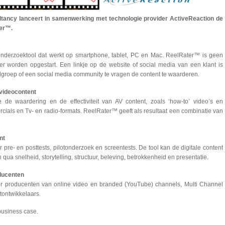
ancy lanceert in samenwerking met technologie provider ActiveReaction de
ter™.
onderzoektool dat werkt op smartphone, tablet, PC en Mac. ReelRater™ is geen
r worden opgestart. Een linkje op de website of social media van een klant is
groep of een social media community te vragen de content te waarderen.
 videocontent
e waardering en de effectiviteit van AV content, zoals ‘how-to’ video’s en
ercials en Tv- en radio-formats. ReelRater™ geeft als resultaat een combinatie van
nt
pre- en posttests, pilotonderzoek en screentests. De tool kan de digitale content
ua snelheid, storytelling, structuur, beleving, betrokkenheid en presentatie.
ducenten
r producenten van online video en branded (YouTube) channels, Multi Channel
tontwikkelaars.
business case.