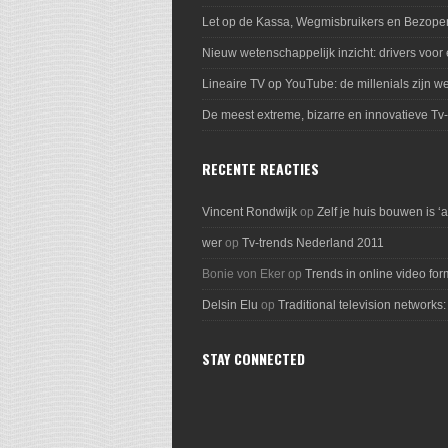
Let op de Kassa, Wegmisbruikers en Bezope
Nieuw wetenschappelijk inzicht: drivers voor
Lineaire TV op YouTube: de millenials zijn we
De meest extreme, bizarre en innovatieve Tv
RECENTE REACTIES
Vincent Rondwijk
op
Zelf je huis bouwen is ‘
wer
op
Tv-trends Nederland 2011
Bonie von Eker
op
Trends in online video for
Delsin Elu
op
Traditional television networks:
STAY CONNECTED