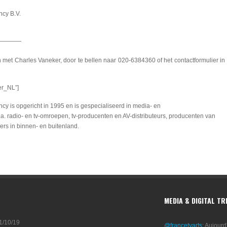
cy B.V.
————
 met Charles Vaneker, door te bellen naar 020-6384360 of het contactformulier in
er_NL”]
 is opgericht in 1995 en is gespecialiseerd in media- en
a. radio- en tv-omroepen, tv-producenten en AV-distributeurs, producenten van
ders in binnen- en buitenland.
MEDIA & DIGITAL T
1/10/19
@francetvarts
: Aujourd