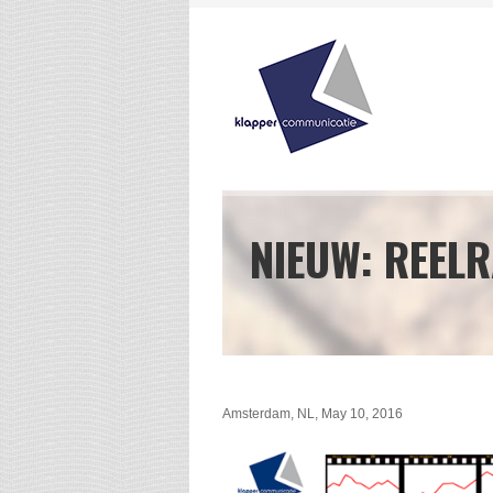
NIEUW: REEL
Amsterdam, NL
,
May 10, 2016