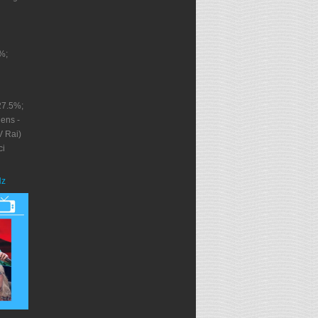
%;
27.5%;
ens -
V Rai)
ci
Nz