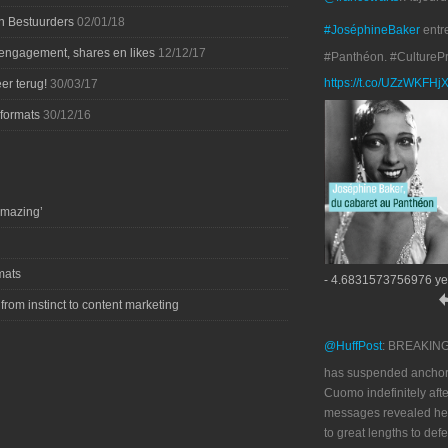
n Bestuurders
02/01/18
#JoséphineBaker
entr
 engagement, shares en likes
12/12/17
#Panthéon. #CultureP
https://t.co/UZzWKFHj
er terug!
30/03/17
-formats
30/12/16
amazing’
mats
- 4.6831573756976 ye
 from instinct to content marketing
@HuffPost
: BREAKIN
has suspended anchor
Cuomo indefinitely afte
messages revealed he
to great lengths to def