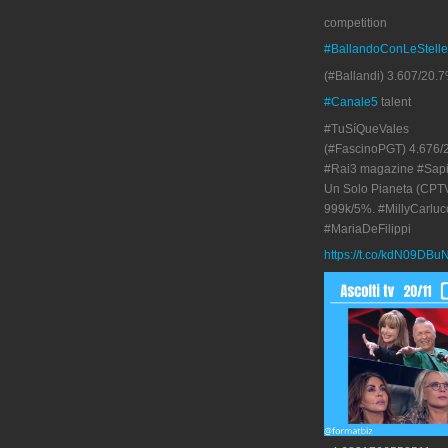
competition
#BallandoConLeStelle
(#Ballandi) 3.607/20.7
#Canale5
talent
#TuSíQueVales
(#FascinoPGT) 4.676/
#Rai3 magazine #Sapi
Un Solo Pianeta (CPT
999k/5%. #MillyCarluc
#MariaDeFilippi
https://t.co/kdN09DBu