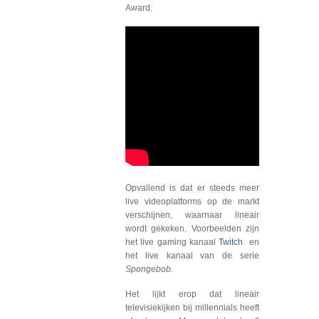
Award.
Opvallend is dat er steeds meer
live videoplatforms op de markt
verschijnen, waarnaar lineair
wordt gekeken. Voorbeelden zijn
het live gaming kanaal
Twitch
en
het live kanaal van de serie
Spongebob.
Het lijkt erop dat lineair
televisiekijken bij millennials heeft