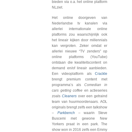
bieden via o.a. het online platform
NLziet.
Het online doorgeven van
Nederlandse tv kanalen via
allerlei internationale online
platforms zou waarschijnlijk ook
het lineair kijken door millennials
kan vergroten. Zeker omdat er
allerlei nieuwe “TV zenders” op
online platforms (YouTube)
ontstaan die kwaliteitscontent on
demand en/of lineair aanbieden.
Een videoplatform als
Crackle
brengt premium content met
programma’s als
Comedian in
cars getting coffee
en actieseries
zoals
Cleaners
over een getraind
team van huurmoordenaars. AOL
originals brengt zelfs een talkshow
–
Parkbench
– waarin Steve
Buscemi met gewone New
Yorkers praat in een park. The
show won in 2016 zelfs een Emmy