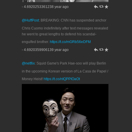
h
J
R
- 4.6920253361238 year ago
@HuffPost
: BREAKING: CNN has suspended anchor
Chris Cuomo indefinitely after text messages revealed
he went to great lengths to defend his scandal-
engulfed brother.
https://t.co/mGRb56eDFM
h
J
R
- 4.6920359906139 year ago
@netflix
: Squid Game's Park Hae-soo will play Berlin
in the upcoming Korean version of La Casa de Papel /
Money Heist!
https://t.co/ntQPPIOaOt