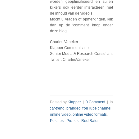
worden geoptimaliseerd en zullen
kijkers ook eerder interacteren met
de inhoud van de video’s.
Mocht u vragen of opmerkingen, klik
dan op de ‘comment’ knop onder
deze blog.
Charles Vaneker
Klapper Communicatie
Senior Media & Research Consultant
Twitter: CharlesVaneker
Posted by
Klapper
|
0 Comment
| in
: tv-trend
,
branded YouTube channel
,
online video
,
online video formats
,
Post-test
,
Pre-test
,
ReelRater