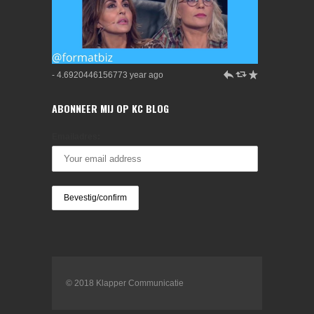
h
J
R
- 4.6920446156773 year ago
ABONNEER MIJ OP KC BLOG
Emailadres:
© 2018 Klapper Communicatie