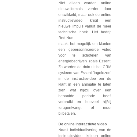
Niet alleen worden online
nieuwsformats verder door
ontwikkeld, maar ook de online
instructievideo krijgt een
nieuwe impuls vanuit de meer
technische hoek. Het bedrijf
Red Nun
maakt het mogelijk om klanten
een gepersonificeerde video
voor te schotelen van
energiebedrijven zoals Essent.
Zo worden de data uit het CRM
systeem van Essent ‘ingelezen’
in de instructievideo om de
klant in een animatie te laten
zien wat hij/zij over een
bepaalde periode heeft
verbruikt en hoeveel hij/zij
terugontvangt of moet
bijbetalen.
De online interactieve video
Naast individualisering van de
instructievideo, krijgen online