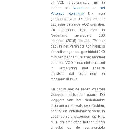
of VOD programma’s. En in
landen als
Nederland
en
het
Verenigd Koninkrijk
kijkt men
gemiddeld zo’n 15 minuten per
dag naar betaalde VOD diensten.
En daarnaast kijkt men in
Nederland gemiddeld 183
minuten (2016) lineaire TV per
dag. In het Verenigd Koninkrijk is
dat zelfs nog meer: gemiddeld 240
minuten per dag. Dus het aandeel
betaalde VOD is nog niet erg groot
in vergelijking met lineaire
televisie, dat echt nog en
massamedium is.
En dat is ook de reden waarom
vloggers multiscreen gaan. De
vloggers van het Nederlandse
programma Katwalk over fashion,
beauty en entertainment werd in
2016 eerst uitgezonden op RTL
MCN en later kreeg het een eigen
timeslot op de commerciële