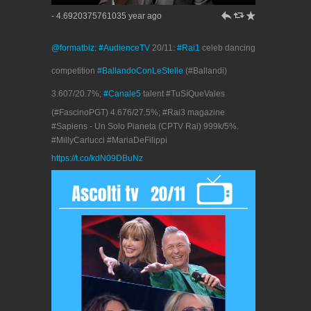
h
J
R
- 4.6920375761035 year ago
@formatbiz
:
#AudienceTV
20/11:
#Rai1
celeb dancing
competition
#BallandoConLeStelle
(#Ballandi)
3.607/20.7%;
#Canale5
talent #TuSíQueVales
(#FascinoPGT) 4.676/27.5%; #Rai3 magazine
#Sapiens - Un Solo Pianeta (CPTV Rai) 999k/5%.
#MillyCarlucci #MariaDeFilippi
https://t.co/kdN09DBuNz