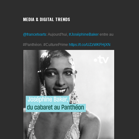
MEDIA & DIGITAL TRENDS
@francetvarts
: Aujourd'hui,
#JoséphineBaker
entre au
#Panthéon. #CulturePrime
https://t.co/UZzWKFHjXN