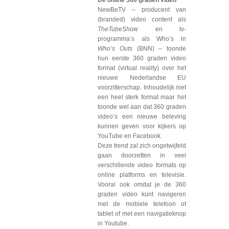
De online 360 graden video
NewBeTV – producent van
(branded) video content als
TheTubeShow
en tv-
programma’s als Who’s in
Who’s Outs
(BNN) – toonde
hun eerste 360 graden video
format (virtual reality) over het
nieuwe Nederlandse EU
voorzitterschap. Inhoudelijk niet
een heel sterk format maar het
toonde wel aan dat 360 graden
video’s een nieuwe beleving
kunnen geven voor kijkers op
YouTube en Facebook.
Deze trend zal zich ongetwijfeld
gaan doorzetten in veel
verschillende video formats op
online platforms en televisie.
Vooral ook omdat je de 360
graden video kunt navigeren
met de mobiele telefoon of
tablet of met een navigatieknop
in Youtube.