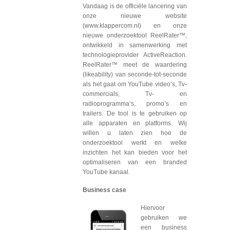
Vandaag is de officiële lancering van
onze nieuwe website
(www.klappercom.nl) en onze
nieuwe onderzoektool ReelRater™,
ontwikkeld in samenwerking met
technologieprovider ActiveReaction.
ReelRater™ meet de waardering
(likeability) van seconde-tot-seconde
als het gaat om YouTube video’s, Tv-
commercials, Tv- en
radioprogramma’s, promo’s en
trailers. De tool is te gebruiken op
alle apparaten en platforms. Wij
willen u laten zien hoe de
onderzoektool werkt en welke
inzichten het kan bieden voor het
optimaliseren van een branded
YouTube kanaal.
Business case
Hiervoor
gebruiken we
een business