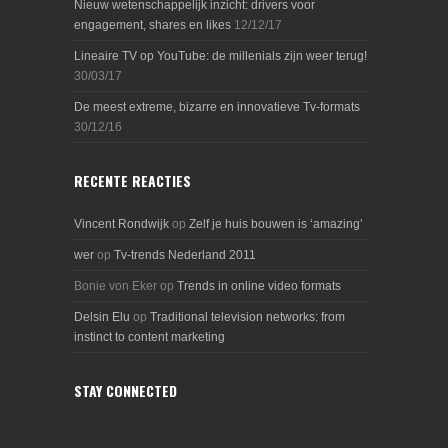
Nieuw wetenschappelijk inzicht: drivers voor
engagement, shares en likes
12/12/17
Lineaire TV op YouTube: de millenials zijn weer terug!
30/03/17
De meest extreme, bizarre en innovatieve Tv-formats
30/12/16
RECENTE REACTIES
Vincent Rondwijk
op
Zelf je huis bouwen is ‘amazing’
wer
op
Tv-trends Nederland 2011
Bonie von Eker
op
Trends in online video formats
Delsin Elu
op
Traditional television networks: from
instinct to content marketing
STAY CONNECTED