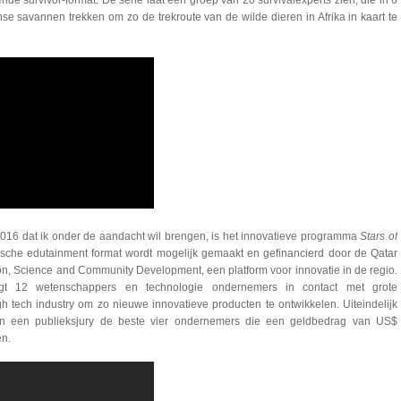
ende survivor-format. De serie laat een groep van 20 survivalexperts zien, die in 6
se savannen trekken om zo de trekroute van de wilde dieren in Afrika in kaart te
2016 dat ik onder de aandacht wil brengen, is het innovatieve programma
Stars of
ische edutainment format wordt mogelijk gemaakt en gefinancierd door de Qatar
on, Science and Community Development, een platform voor innovatie in de regio.
t 12 wetenschappers en technologie ondernemers in contact met grote
h tech industry om zo nieuwe innovatieve producten te ontwikkelen. Uiteindelijk
en een publieksjury de beste vier ondernemers die een geldbedrag van US$
n.