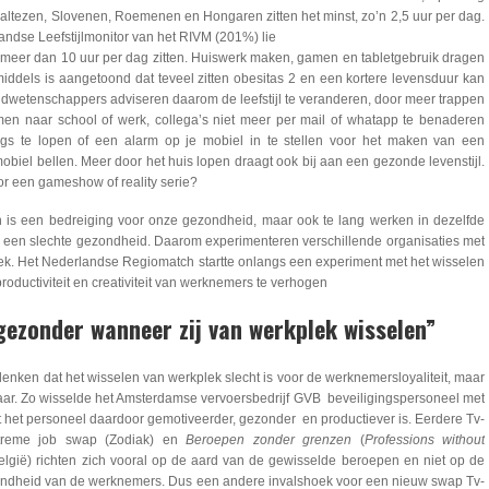
Maltezen, Slovenen, Roemenen en Hongaren zitten het minst, zo’n 2,5 uur per dag.
andse Leefstijlmonitor van het RIVM (201%) lie
fs meer dan 10 uur per dag zitten. Huiswerk maken, gamen en tabletgebruik dragen
Inmiddels is aangetoond dat teveel zitten obesitas 2 en een kortere levensduur kan
wetenschappers adviseren daarom de leefstijl te veranderen, door meer trappen
emen naar school of werk, collega’s niet meer per mail of whatapp te benaderen
s te lopen of een alarm op je mobiel in te stellen voor het maken van een
obiel bellen. Meer door het huis lopen draagt ook bij aan een gezonde levenstijl.
or een gameshow of reality serie?
ten is een bedreiging voor onze gezondheid, maar ook te lang werken in dezelfde
 een slechte gezondheid. Daarom experimenteren verschillende organisaties met
ek. Het Nederlandse Regiomatch startte onlangs een experiment met het wisselen
oductiviteit en creativiteit van werknemers te verhogen
ezonder wanneer zij van werkplek wisselen”
nken dat het wisselen van werkplek slecht is voor de werknemersloyaliteit, maar
aar. Zo wisselde het Amsterdamse vervoersbedrijf GVB beveiligingspersoneel met
 het personeel daardoor gemotiveerder, gezonder en productiever is. Eerdere Tv-
treme job swap (Zodiak) en
Beroepen zonder grenzen
(
Professions without
elgië) richten zich vooral op de aard van de gewisselde beroepen en niet op de
zondheid van de werknemers. Dus een andere invalshoek voor een nieuw swap Tv-