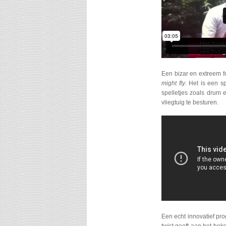
Een bizar en extreem f
might fly
. Het is een s
spelletjes zoals drum
vliegtuig te besturen.
Een echt innovatief p