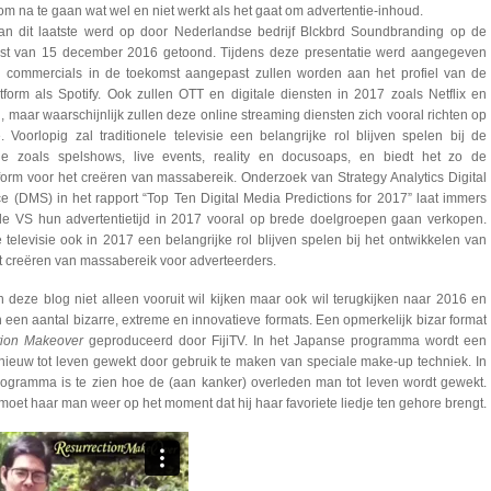
m na te gaan wat wel en niet werkt als het gaat om advertentie-inhoud.
n dit laatste werd op door Nederlandse bedrijf Blckbrd Soundbranding op de
st van 15 december 2016 getoond. Tijdens deze presentatie werd aangegeven
n commercials in de toekomst aangepast zullen worden aan het profiel van de
orm als Spotify. Ook zullen OTT en digitale diensten in 2017 zoals Netflix en
 maar waarschijnlijk zullen deze online streaming diensten zich vooral richten op
. Voorlopig zal traditionele televisie een belangrijke rol blijven spelen bij de
tie zoals spelshows, live events, reality en docusoaps, en biedt het zo de
form voor het creëren van massabereik. Onderzoek van Strategy Analytics Digital
ce (DMS) in het rapport “Top Ten Digital Media Predictions for 2017” laat immers
n de VS hun advertentietijd in 2017 vooral op brede doelgroepen gaan verkopen.
 televisie ook in 2017 een belangrijke rol blijven spelen bij het ontwikkelen van
et creëren van massabereik voor adverteerders.
in deze blog niet alleen vooruit wil kijken maar ook wil terugkijken naar 2016 en
een aantal bizarre, extreme en innovatieve formats. Een opmerkelijk bizar format
tion Makeover
geproduceerd door FijiTV. In het Japanse programma wordt een
pnieuw tot leven gewekt door gebruik te maken van speciale make-up techniek. In
rogramma is te zien hoe de (aan kanker) overleden man tot leven wordt gewekt.
oet haar man weer op het moment dat hij haar favoriete liedje ten gehore brengt.