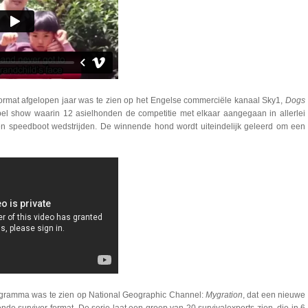
ormat afgelopen jaar was te zien op het Engelse commerciële kanaal Sky1,
Dogs
pel show waarin 12 asielhonden de competitie met elkaar aangegaan in allerlei
 en speedboot wedstrijden. De winnende hond wordt uiteindelijk geleerd om een
rogramma was te zien op National Geographic Channel:
Mygration
, dat een nieuwe