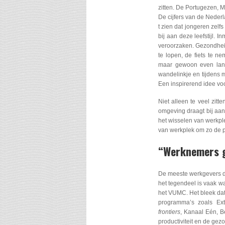
zitten. De Portugezen, 
De cijfers van de Nederl
t zien dat jongeren zel
bij aan deze leefstijl. 
veroorzaken. Gezondheid
te lopen, de fiets te n
maar gewoon even lang
wandelinkje en tijdens m
Een inspirerend idee vo
Niet alleen te veel zit
omgeving draagt bij aan
het wisselen van werkpl
van werkplek om zo de pr
“Werknemers g
De meeste werkgevers de
het tegendeel is vaak w
het VUMC. Het bleek dat
programma’s zoals Ex
frontiers
, Kanaal Eén, B
productiviteit en de ge