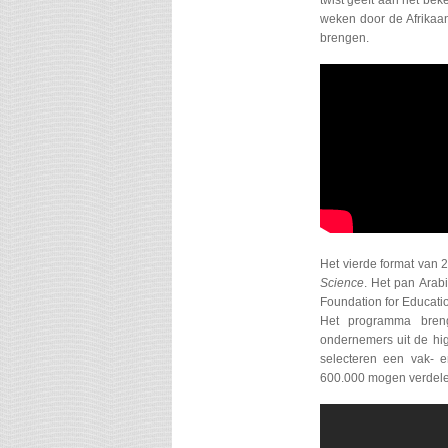
twist geeft aan het bek
weken door de Afrikaan
brengen.
Het vierde format van 
Science
. Het pan Arab
Foundation for Educati
Het programma breng
ondernemers uit de hig
selecteren een vak- 
600.000 mogen verdele