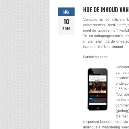
HOE DE INHOUD VA
MAY
10
Vandaag is de officiële 
onderzoektool ReelRater™, o
2016
meet de waardering (likeabi
Tv- en radioprogramma’s, prom
u laten zien hoe de onderzo
branded YouTube kanaal.
Business case
Hiervoo
van een
to’vide
onderzo
1:56 min
YouTube
onderzo
comment
(gedrag)
die met
response) beoordeelden via 
individuele waardering we