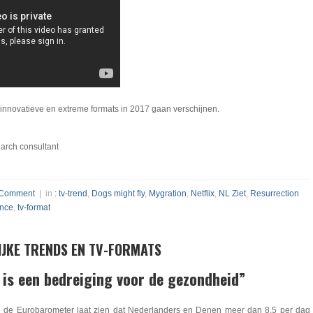
innovatieve en extreme formats in 2017 gaan verschijnen.
arch consultant
 Comment
| in
: tv-trend
,
Dogs might fly
,
Mygration
,
Netflix
,
NL Ziet
,
Resurrection
ence
,
tv-format
JKE TRENDS EN TV-FORMATS
n is een bedreiging voor de gezondheid”
 de Eurobarometer laat zien dat Nederlanders en Denen meer dan 8,5 per dag