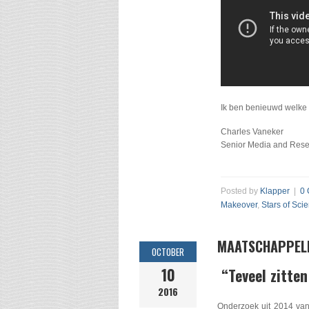
Ik ben benieuwd welke 
Charles Vaneker
Senior Media and Rese
Posted by
Klapper
|
0
Makeover
,
Stars of Sci
MAATSCHAPPELI
OCTOBER
10
“Teveel zitte
2016
Onderzoek uit 2014 van