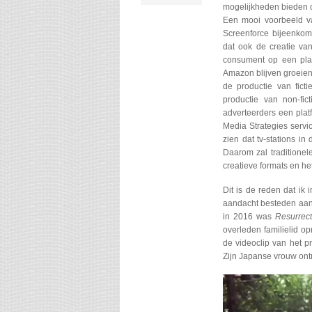
mogelijkheden bieden o
Een mooi voorbeeld va
Screenforce bijeenkom
dat ook de creatie va
consument op een platf
Amazon blijven groeien,
de productie van fictie
productie van non-fic
adverteerders een plat
Media Strategies servi
zien dat tv-stations i
Daarom zal traditionele
creatieve formats en h
Dit is de reden dat ik 
aandacht besteden aan 
in 2016 was
Resurrec
overleden familielid o
de videoclip van het p
Zijn Japanse vrouw ontm