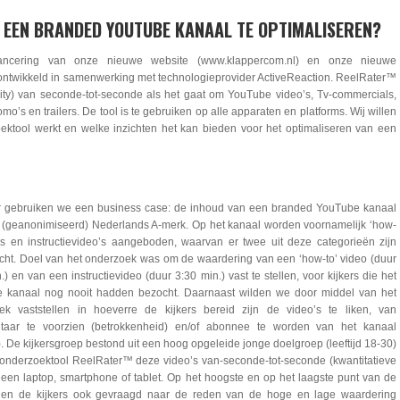
N EEN BRANDED YOUTUBE KANAAL TE OPTIMALISEREN?
lancering van onze nieuwe website (www.klappercom.nl) en onze nieuwe
ntwikkeld in samenwerking met technologieprovider ActiveReaction. ReelRater™
lity) van seconde-tot-seconde als het gaat om YouTube video’s, Tv-commercials,
o’s en trailers. De tool is te gebruiken op alle apparaten en platforms. Wij willen
ektool werkt en welke inzichten het kan bieden voor het optimaliseren van een
r gebruiken we een business case: de inhoud van een branded YouTube kanaal
 (geanonimiseerd) Nederlands A-merk. Op het kanaal worden voornamelijk ‘how-
o’s en instructievideo’s aangeboden, waarvan er twee uit deze categorieën zijn
cht. Doel van het onderzoek was om de waardering van een ‘how-to’ video (duur
.) en van een instructievideo (duur 3:30 min.) vast te stellen, voor kijkers die het
 kanaal nog nooit hadden bezocht. Daarnaast wilden we door middel van het
ek vaststellen in hoeverre de kijkers bereid zijn de video’s te liken, van
aar te voorzien (betrokkenheid) en/of abonnee te worden van het kanaal
. De kijkersgroep bestond uit een hoog opgeleide jonge doelgroep (leeftijd 18-30)
 onderzoektool ReelRater™ deze video’s van-seconde-tot-seconde (kwantitatieve
een laptop, smartphone of tablet. Op het hoogste en op het laagste punt van de
rden de kijkers ook gevraagd naar de reden van de hoge en lage waardering