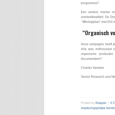
programma?
Een andere manier om
voedselkwaliteit. De D
“Økologiplan” met €54 m
“Organisch vo
Deze campagne heeft als
Arla was enthousiast o
organische producten
documentaire?
Charles Vaneker
Senior Research and Me
Posted by
Klapper
|
0 
maatschappelijke trends