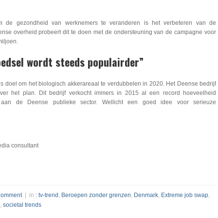
 de gezondheid van werknemers te veranderen is het verbeteren van de
eense overheid probeert dit te doen met de ondersteuning van de campagne voor
iljoen.
edsel wordt steeds populairder”
 doel om het biologisch akkerareaal te verdubbelen in 2020. Het Deense bedrijf
ver het plan. Dit bedrijf verkocht immers in 2015 al een record hoeveelheid
 aan de Deense publieke sector. Wellicht een goed idee voor serieuze
dia consultant
Comment
| in
: tv-trend
,
Beroepen zonder grenzen
,
Denmark
,
Extreme job swap
,
,
societal trends