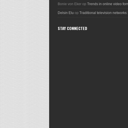
Bonie von Eker
op
Trends in online video for
Delsin Elu
op
Traditional television networks:
STAY CONNECTED