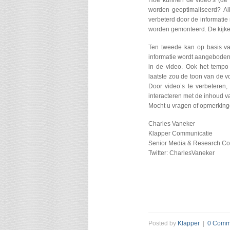
Hoe kunnen de video’s (de ‘
worden geoptimaliseerd? Al
verbeterd door de informatie
worden gemonteerd. De kijker
Ten tweede kan op basis va
informatie wordt aangeboden
in de video. Ook het temp
laatste zou de toon van de v
Door video’s te verbeteren
interacteren met de inhoud v
Mocht u vragen of opmerking
Charles Vaneker
Klapper Communicatie
Senior Media & Research Co
Twitter: CharlesVaneker
Posted by
Klapper
|
0 Comm