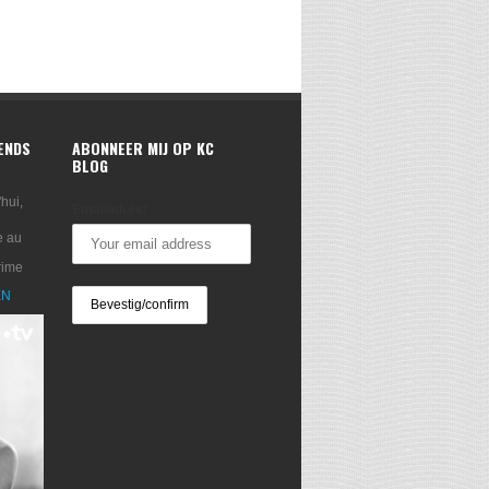
RENDS
ABONNEER MIJ OP KC
BLOG
'hui,
Emailadres:
e au
rime
XN