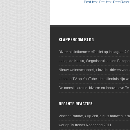
Post-test
,
Pre-test
,
ReelRater
KLAPPERCOM BLOG
BN-er als influencer effectief op Instagram?
0
Let op de Kassa, Wegmisbruikers en Bezope
Nieuw wetenschappelijk inzicht: drivers voor
Lineaire TV op YouTube: de millenials zijn we
De meest extreme, bizarre en innovatieve Tv
RECENTE REACTIES
Vincent Rondwijk
op
Zelf je huis bouwen is ‘
wer
op
Tv-trends Nederland 2011