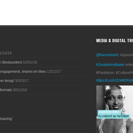
MEDIA & DIGITAL T
1/10/19
@francetvarts
: Aujourd
n Bestuurders
02/01/18
#JoséphineBaker
entr
 engagement, shares en likes
12/12/17
#Panthéon. #CultureP
https://t.co/UZzWKFHj
er terug!
30/03/17
-formats
30/12/16
amazing’