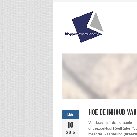
HOE DE INHOUD VA
MAY
10
Vandaag is de officiële 
onderzoektool ReelRater™, o
2016
meet de waardering (likeabi