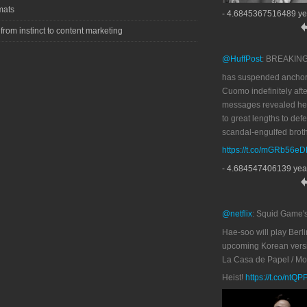
mats
- 4.6845367516489 ye
 from instinct to content marketing
@HuffPost
: BREAKIN
has suspended anchor
Cuomo indefinitely afte
messages revealed he
to great lengths to def
scandal-engulfed broth
https://t.co/mGRb56e
- 4.684547406139 yea
@netflix
: Squid Game'
Hae-soo will play Berli
upcoming Korean versi
La Casa de Papel / M
Heist!
https://t.co/ntQ