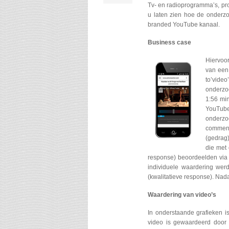
Tv- en radioprogramma’s, prom
u laten zien hoe de onderzo
branded YouTube kanaal.
Business case
Hiervoo
van een
to’vide
onderzo
1:56 min
YouTube
onderzo
comment
(gedrag)
die met
response) beoordeelden via 
individuele waardering we
(kwalitatieve response). Nad
Waardering van video’s
In onderstaande grafieken 
video is gewaardeerd door 