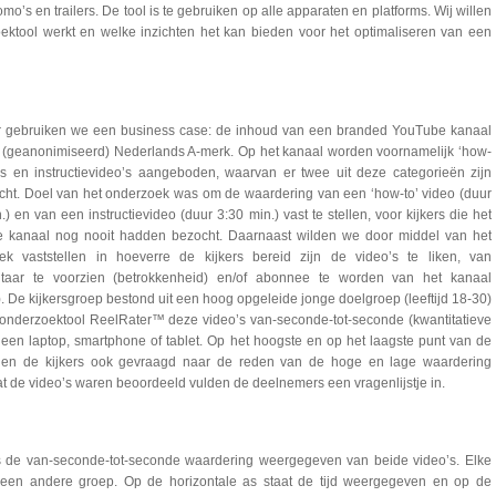
o’s en trailers. De tool is te gebruiken op alle apparaten en platforms. Wij willen
ektool werkt en welke inzichten het kan bieden voor het optimaliseren van een
r gebruiken we een business case: de inhoud van een branded YouTube kanaal
 (geanonimiseerd) Nederlands A-merk. Op het kanaal worden voornamelijk ‘how-
o’s en instructievideo’s aangeboden, waarvan er twee uit deze categorieën zijn
cht. Doel van het onderzoek was om de waardering van een ‘how-to’ video (duur
.) en van een instructievideo (duur 3:30 min.) vast te stellen, voor kijkers die het
 kanaal nog nooit hadden bezocht. Daarnaast wilden we door middel van het
ek vaststellen in hoeverre de kijkers bereid zijn de video’s te liken, van
aar te voorzien (betrokkenheid) en/of abonnee te worden van het kanaal
. De kijkersgroep bestond uit een hoog opgeleide jonge doelgroep (leeftijd 18-30)
 onderzoektool ReelRater™ deze video’s van-seconde-tot-seconde (kwantitatieve
een laptop, smartphone of tablet. Op het hoogste en op het laagste punt van de
rden de kijkers ook gevraagd naar de reden van de hoge en lage waardering
at de video’s waren beoordeeld vulden de deelnemers een vragenlijstje in.
is de van-seconde-tot-seconde waardering weergegeven van beide video’s. Elke
een andere groep. Op de horizontale as staat de tijd weergegeven en op de