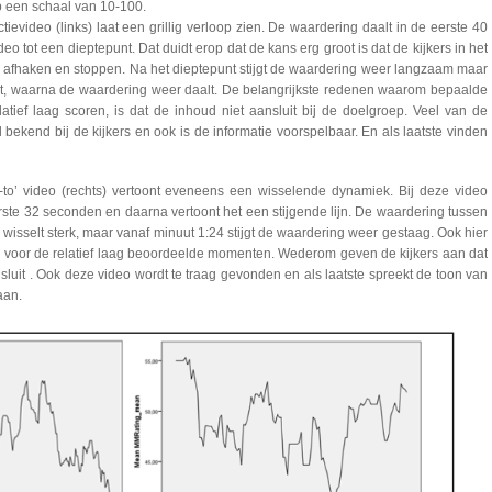
p een schaal van 10-100.
ievideo (links) laat een grillig verloop zien. De waardering daalt in de eerste 40
eo tot een dieptepunt. Dat duidt erop dat de kans erg groot is dat de kijkers in het
o afhaken en stoppen. Na het dieptepunt stijgt de waardering weer langzaam maar
t, waarna de waardering weer daalt. De belangrijkste redenen waarom bepaalde
atief laag scoren, is dat de inhoud niet aansluit bij de doelgroep. Veel van de
al bekend bij de kijkers en ook is de informatie voorspelbaar. En als laatste vinden
to’ video (rechts) vertoont eveneens een wisselende dynamiek. Bij deze video
rste 32 seconden en daarna vertoont het een stijgende lijn. De waardering tussen
wisselt sterk, maar vanaf minuut 1:24 stijgt de waardering weer gestaag. Ook hier
 voor de relatief laag beoordeelde momenten. Wederom geven de kijkers aan dat
nsluit . Ook deze video wordt te traag gevonden en als laatste spreekt de toon van
aan.