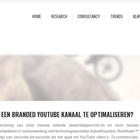
HOME
RESEARCH
CONSULTANCY
TRENDS
KLA
N EEN BRANDED YOUTUBE KANAAL TE OPTIMALISEREN?
lancering van onze nieuwe website (www.klappercom.nl) en onze nieuwe
ntwikkeld in samenwerking met technologieprovider ActiveReaction. ReelRater™
lity) van seconde-tot-seconde als het gaat om YouTube video’s, Tv-commercials,