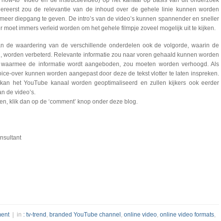
how-to’ video en de instructievideo) op het kanaal op basis van dit onderzoek
lereerst zou de relevantie van de inhoud over de gehele linie kunnen worden
 meer diepgang te geven. De intro’s van de video’s kunnen spannender en sneller
 moet immers verleid worden om het gehele filmpje zoveel mogelijk uit te kijken.
n de waardering van de verschillende onderdelen ook de volgorde, waarin de
, worden verbeterd. Relevante informatie zou naar voren gehaald kunnen worden
o waarmee de informatie wordt aangeboden, zou moeten worden verhoogd. Als
oice-over kunnen worden aangepast door deze de tekst vlotter te laten inspreken.
, kan het YouTube kanaal worden geoptimaliseerd en zullen kijkers ook eerder
an de video’s.
en, klik dan op de ‘comment’ knop onder deze blog.
nsultant
ent
| in
: tv-trend
,
branded YouTube channel
,
online video
,
online video formats
,