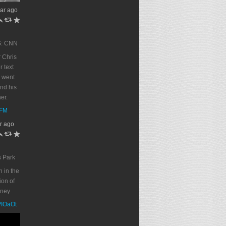
ar ago
h
J
R
G: CNN
 Chris
r text
 went
end his
er.
DFM
r ago
h
J
R
s Park
n in the
on of
oney
PPIOaOt