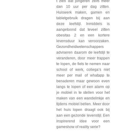
t zien dat jongeren zelfs meer
dan 10 uur per dag zitten.
Huiswerk maken, gamen en
tabletgebruik dragen bij aan
deze leefstijl. Inmiddels is
aangetoond dat teveel zitten
obesitas 2 en een kortere
levensduur kan veroorzaken.
Gezondheidwetenschappers
adviseren daarom de leefstijl te
veranderen, door meer trappen
te lopen, de fiets te nemen naar
school of werk, collega’s niet
meer per mail of whatapp te
benaderen maar gewoon even
langs te lopen of een alarm op
je mobiel in te stellen voor het
maken van een wandelinkje en
tijdens mobiel bellen. Meer door
het huis lopen draagt ook bij
aan een gezonde levenstijl. Een
inspirerend idee voor een
gameshow of reality serie?