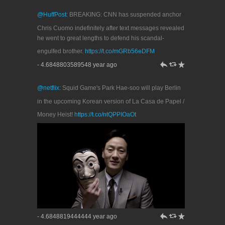
@HuffPost
: BREAKING: CNN has suspended anchor
Chris Cuomo indefinitely after text messages revealed
he went to great lengths to defend his scandal-
engulfed brother.
https://t.co/mGRb56eDFM
h
J
R
- 4.6848803589548 year ago
@netflix
: Squid Game's Park Hae-soo will play Berlin
in the upcoming Korean version of La Casa de Papel /
Money Heist!
https://t.co/ntQPPIOaOt
h
J
R
- 4.6848819444444 year ago