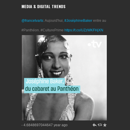
MEDIA & DIGITAL TRENDS
@francetvarts
: Aujourd'hui,
#JoséphineBaker
entre au
#Panthéon. #CulturePrime
https://t.co/UZzWKFHjXN
h
J
R
- 4.6848697044647 year ago