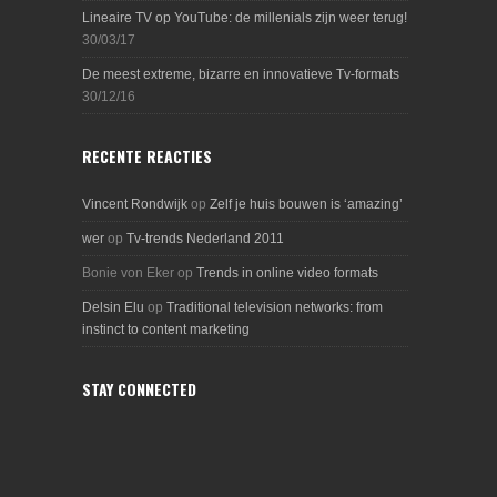
Lineaire TV op YouTube: de millenials zijn weer terug!
30/03/17
De meest extreme, bizarre en innovatieve Tv-formats
30/12/16
RECENTE REACTIES
Vincent Rondwijk
op
Zelf je huis bouwen is ‘amazing’
wer
op
Tv-trends Nederland 2011
Bonie von Eker
op
Trends in online video formats
Delsin Elu
op
Traditional television networks: from
instinct to content marketing
STAY CONNECTED