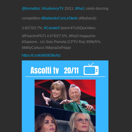
@formatbiz
:
#AudienceTV
20/11:
#Rai1
celeb dancing
competition
#BallandoConLeStelle
(#Ballandi)
3.607/20.7%;
#Canale5
talent #TuSíQueVales
(#FascinoPGT) 4.676/27.5%; #Rai3 magazine
#Sapiens - Un Solo Pianeta (CPTV Rai) 999k/5%.
#MillyCarlucci #MariaDeFilippi
https://t.co/kdN09DBuNz