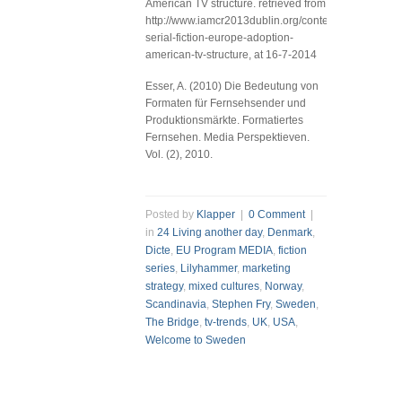
American TV structure. retrieved from
http://www.iamcr2013dublin.org/content/producing-
serial-fiction-europe-adoption-
american-tv-structure, at 16-7-2014
Esser, A. (2010) Die Bedeutung von
Formaten für Fernsehsender und
Produktionsmärkte. Formatiertes
Fernsehen. Media Perspektieven.
Vol. (2), 2010.
Posted by
Klapper
|
0 Comment
|
in
24 Living another day
,
Denmark
,
Dicte
,
EU Program MEDIA
,
fiction
series
,
Lilyhammer
,
marketing
strategy
,
mixed cultures
,
Norway
,
Scandinavia
,
Stephen Fry
,
Sweden
,
The Bridge
,
tv-trends
,
UK
,
USA
,
Welcome to Sweden