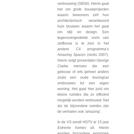
verbouwing
(SBS6). Hierin gaat
het om grote bouwprojecten
waarin bewoners zelf hun
architectonisch verantwoord
huis bouwen waarin het gaat
om stijl en design. Een
tegenovergestelde vorm van
zelfbouw is te zien in het
andere C4 programma’s
Amazing Spaces
(sinds 2007).
Hierin volgt presentator George
Clarke mensen die een
gebouw of iets geheel anders
zoals een oude touringcar
ombouwen tot een eigen
woning. Het gaat hier juist om
kleine ruimtes die zo efficiënt
mogelijk worden verbouwd. Net
als de bijzondere ruimtes zijn
de verhalen ook ‘amazing’.
In de VS zendt HGTV al 15 jaar
Extreme homes
uit. Hierin
worden bijzondere woningen