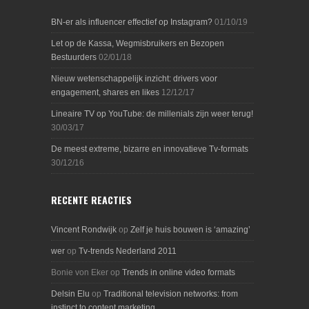
BN-er als influencer effectief op Instagram?
01/10/19
Let op de Kassa, Wegmisbruikers en Bezopen
Bestuurders
02/01/18
Nieuw wetenschappelijk inzicht: drivers voor
engagement, shares en likes
12/12/17
Lineaire TV op YouTube: de millenials zijn weer terug!
30/03/17
De meest extreme, bizarre en innovatieve Tv-formats
30/12/16
RECENTE REACTIES
Vincent Rondwijk
op
Zelf je huis bouwen is ‘amazing’
wer
op
Tv-trends Nederland 2011
Bonie von Eker
op
Trends in online video formats
Delsin Elu
op
Traditional television networks: from
instinct to content marketing