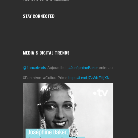
STAY CONNECTED
MEDIA & DIGITAL TRENDS
@francetvarts
: Aujourd'hui,
#JoséphineBaker
entre au
#Panthéon. #CulturePrime
https://t.co/UZzWKFHjXN