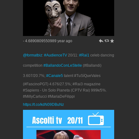
h
J
R
- 4.6890809550989 year ago
@formatbiz
:
#AudienceTV
20/11:
#Rai1
celeb dancing
competition
#BallandoConLeStelle
(#Ballandi)
3.607/20.7%;
#Canale5
talent #TuSíQueVales
(#FascinoPGT) 4.676/27.5%; #Rai3 magazine
#Sapiens - Un Solo Pianeta (CPTV Rai) 999k/5%.
#MillyCarlucci #MariaDeFilippi
https://t.co/kdN09DBuNz