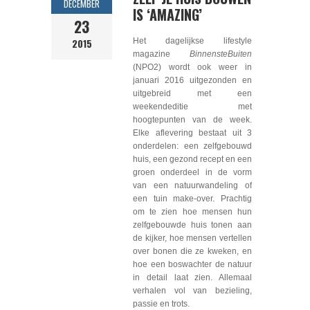
DECEMBER
IS ‘AMAZING’
23
2015
Het dagelijkse lifestyle
magazine
BinnensteBuiten
(NPO2) wordt ook weer in
januari 2016 uitgezonden en
uitgebreid met een
weekendeditie met
hoogtepunten van de week.
Elke aflevering bestaat uit 3
onderdelen: een zelfgebouwd
huis, een gezond recept en een
groen onderdeel in de vorm
van een natuurwandeling of
een tuin make-over. Prachtig
om te zien hoe mensen hun
zelfgebouwde huis tonen aan
de kijker, hoe mensen vertellen
over bonen die ze kweken, en
hoe een boswachter de natuur
in detail laat zien. Allemaal
verhalen vol van bezieling,
passie en trots.