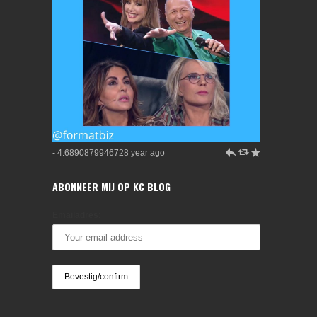
h
J
R
- 4.6890879946728 year ago
ABONNEER MIJ OP KC BLOG
Emailadres: