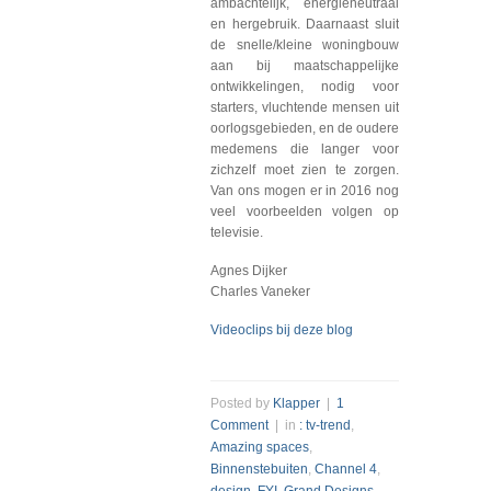
ambachtelijk, energieneutraal
en hergebruik. Daarnaast sluit
de snelle/kleine woningbouw
aan bij maatschappelijke
ontwikkelingen, nodig voor
starters, vluchtende mensen uit
oorlogsgebieden, en de oudere
medemens die langer voor
zichzelf moet zien te zorgen.
Van ons mogen er in 2016 nog
veel voorbeelden volgen op
televisie.
Agnes Dijker
Charles Vaneker
Videoclips bij deze blog
Posted by
Klapper
|
1
Comment
| in
: tv-trend
,
Amazing spaces
,
Binnenstebuiten
,
Channel 4
,