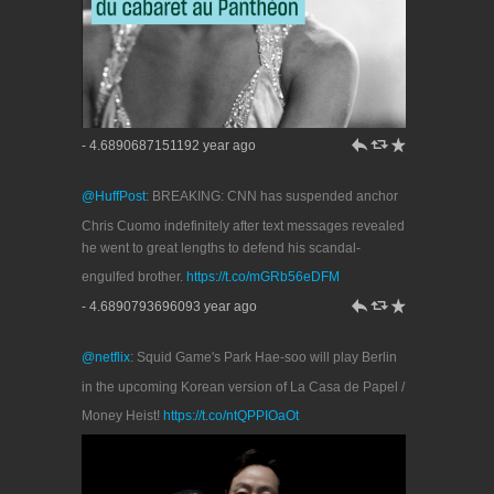
h
J
R
- 4.6890687151192 year ago
@HuffPost
: BREAKING: CNN has suspended anchor
Chris Cuomo indefinitely after text messages revealed
he went to great lengths to defend his scandal-
engulfed brother.
https://t.co/mGRb56eDFM
h
J
R
- 4.6890793696093 year ago
@netflix
: Squid Game's Park Hae-soo will play Berlin
in the upcoming Korean version of La Casa de Papel /
Money Heist!
https://t.co/ntQPPIOaOt