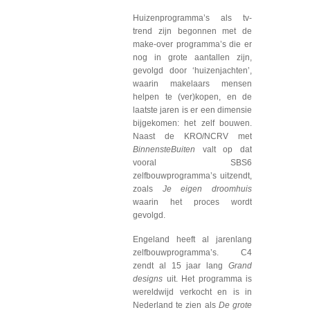
Huizenprogramma’s als tv-
trend zijn begonnen met de
make-over programma’s die er
nog in grote aantallen zijn,
gevolgd door ‘huizenjachten’,
waarin makelaars mensen
helpen te (ver)kopen, en de
laatste jaren is er een dimensie
bijgekomen: het zelf bouwen.
Naast de KRO/NCRV met
BinnensteBuiten
valt op dat
vooral SBS6
zelfbouwprogramma’s uitzendt,
zoals
Je eigen droomhuis
waarin het proces wordt
gevolgd.
Engeland heeft al jarenlang
zelfbouwprogramma’s. C4
zendt al 15 jaar lang
Grand
designs
uit. Het programma is
wereldwijd verkocht en is in
Nederland te zien als
De grote