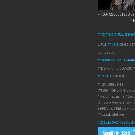
- 4.6843206811263 ye
@formatbiz
:
#Audienc
20/11:
#Rai1
celeb da
competition
#BallandoConLeStelle
(#Ballandi) 3.607/20.7
#Canale5
talent
#TuSíQueVales
(#FascinoPGT) 4.676/
#Rai3 magazine #Sapi
Un Solo Pianeta (CPT
999k/5%. #MillyCarluc
#MariaDeFilippi
https://t.co/kdN09DBu