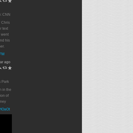
h
J
R
G: CNN
 Chris
r text
 went
end his
er.
DFM
ar ago
h
J
R
s Park
n in the
on of
oney
PPIOaOt