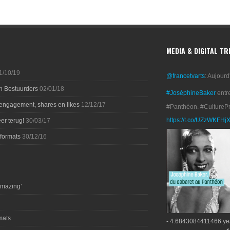
MEDIA & DIGITAL T
1/10/19
@francetvarts
: Aujourd
n Bestuurders
02/01/18
#JoséphineBaker
entr
 engagement, shares en likes
12/12/17
#Panthéon. #CultureP
https://t.co/UZzWKFHj
er terug!
30/03/17
-formats
30/12/16
amazing’
mats
- 4.6843084411466 ye