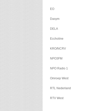
EO
Dasym
DELA
Eccholine
KRO/NCRV
NPO3FM
NPO Radio 1
Omroep West
RTL Nederland
RTV West