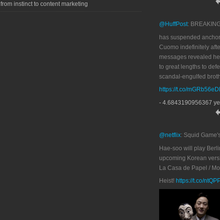
 from instinct to content marketing
@HuffPost
: BREAKIN
has suspended anchor
Cuomo indefinitely afte
messages revealed he
to great lengths to def
scandal-engulfed broth
https://t.co/mGRb56e
- 4.6843190956367 ye
@netflix
: Squid Game'
Hae-soo will play Berli
upcoming Korean versi
La Casa de Papel / M
Heist!
https://t.co/ntQ