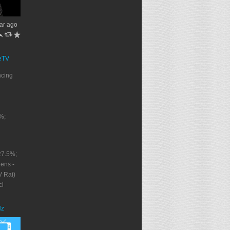
ar ago
h
J
R
eTV
ncing
%;
27.5%;
ens -
V Rai)
ci
Nz