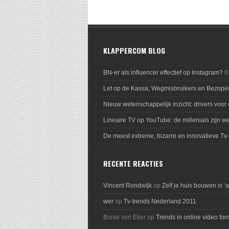
KLAPPERCOM BLOG
BN-er als influencer effectief op Instagram?
0
Let op de Kassa, Wegmisbruikers en Bezope
Nieuw wetenschappelijk inzicht: drivers voor
Lineaire TV op YouTube: de millenials zijn we
De meest extreme, bizarre en innovatieve Tv
RECENTE REACTIES
Vincent Rondwijk
op
Zelf je huis bouwen is ‘
wer
op
Tv-trends Nederland 2011
Bonie von Eker
op
Trends in online video for