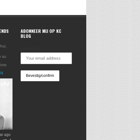
RENDS
ABONNEER MIJ OP KC
BLOG
'hui,
Emailadres:
e au
rime
XN
ar ago