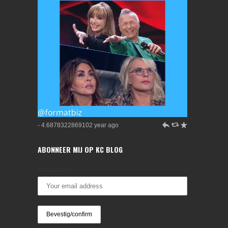
h
J
R
- 4.6878322869102 year ago
ABONNEER MIJ OP KC BLOG
Emailadres: