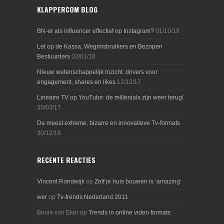
KLAPPERCOM BLOG
BN-er als influencer effectief op Instagram?
01/10/19
Let op de Kassa, Wegmisbruikers en Bezopen
Bestuurders
02/01/18
Nieuw wetenschappelijk inzicht: drivers voor
engagement, shares en likes
12/12/17
Lineaire TV op YouTube: de millenials zijn weer terug!
30/03/17
De meest extreme, bizarre en innovatieve Tv-formats
30/12/16
RECENTE REACTIES
Vincent Rondwijk
op
Zelf je huis bouwen is ‘amazing’
wer
op
Tv-trends Nederland 2011
Bonie von Eker
op
Trends in online video formats