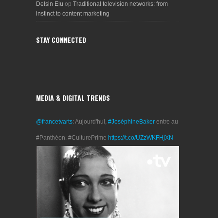
Delsin Elu
op
Traditional television networks: from
instinct to content marketing
STAY CONNECTED
MEDIA & DIGITAL TRENDS
@francetvarts
: Aujourd'hui,
#JoséphineBaker
entre au
#Panthéon. #CulturePrime
https://t.co/UZzWKFHjXN