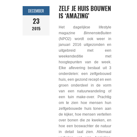
ZELF JE HUIS BOUWEN
DECEMBER
IS ‘AMAZING’
23
2015
Het dagelijkse lifestyle
magazine
BinnensteBuiten
(NPO2) wordt ook weer in
januari 2016 uitgezonden en
uitgebreid met een
weekendeditie met
hoogtepunten van de week.
Elke aflevering bestaat uit 3
onderdelen: een zelfgebouwd
huis, een gezond recept en een
groen onderdeel in de vorm
van een natuurwandeling of
een tuin make-over. Prachtig
om te zien hoe mensen hun
zelfgebouwde huis tonen aan
de kijker, hoe mensen vertellen
over bonen die ze kweken, en
hoe een boswachter de natuur
in detail laat zien. Allemaal