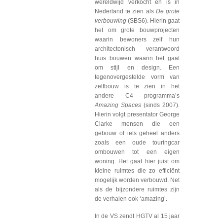
wereldwijd verkocht en is in
Nederland te zien als
De grote
verbouwing
(SBS6). Hierin gaat
het om grote bouwprojecten
waarin bewoners zelf hun
architectonisch verantwoord
huis bouwen waarin het gaat
om stijl en design. Een
tegenovergestelde vorm van
zelfbouw is te zien in het
andere C4 programma’s
Amazing Spaces
(sinds 2007).
Hierin volgt presentator George
Clarke mensen die een
gebouw of iets geheel anders
zoals een oude touringcar
ombouwen tot een eigen
woning. Het gaat hier juist om
kleine ruimtes die zo efficiënt
mogelijk worden verbouwd. Net
als de bijzondere ruimtes zijn
de verhalen ook ‘amazing’.
In de VS zendt HGTV al 15 jaar