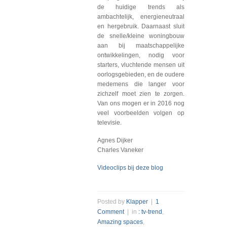
de huidige trends als
ambachtelijk, energieneutraal
en hergebruik. Daarnaast sluit
de snelle/kleine woningbouw
aan bij maatschappelijke
ontwikkelingen, nodig voor
starters, vluchtende mensen uit
oorlogsgebieden, en de oudere
medemens die langer voor
zichzelf moet zien te zorgen.
Van ons mogen er in 2016 nog
veel voorbeelden volgen op
televisie.
Agnes Dijker
Charles Vaneker
Videoclips bij deze blog
Posted by
Klapper
|
1
Comment
| in
: tv-trend
,
Amazing spaces
,