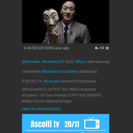
h
J
R
- 4.6878252473364 year ago
@formatbiz
:
#AudienceTV
20/11:
#Rai1
celeb dancing
competition
#BallandoConLeStelle
(#Ballandi)
3.607/20.7%;
#Canale5
talent #TuSíQueVales
(#FascinoPGT) 4.676/27.5%; #Rai3 magazine
#Sapiens - Un Solo Pianeta (CPTV Rai) 999k/5%.
#MillyCarlucci #MariaDeFilippi
https://t.co/kdN09DBuNz