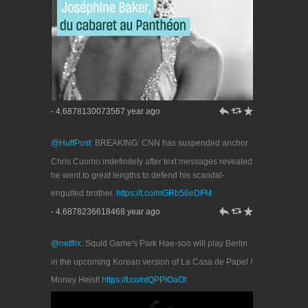
h
J
R
- 4.6878130073567 year ago
@HuffPost
: BREAKING: CNN has suspended anchor
Chris Cuomo indefinitely after text messages revealed
he went to great lengths to defend his scandal-
engulfed brother.
https://t.co/mGRb56eDFM
h
J
R
- 4.6878236618468 year ago
@netflix
: Squid Game's Park Hae-soo will play Berlin
in the upcoming Korean version of La Casa de Papel /
Money Heist!
https://t.co/ntQPPIOaOt