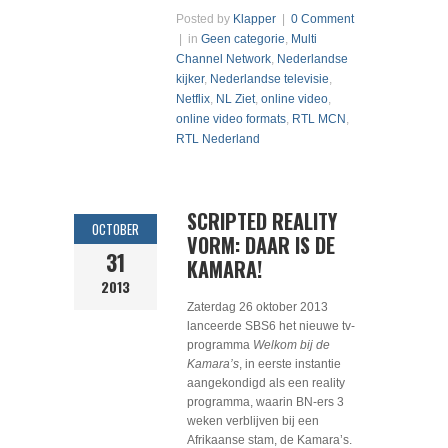
Posted by
Klapper
|
0 Comment
| in
Geen categorie
,
Multi
Channel Network
,
Nederlandse
kijker
,
Nederlandse televisie
,
Netflix
,
NL Ziet
,
online video
,
online video formats
,
RTL MCN
,
RTL Nederland
SCRIPTED REALITY
OCTOBER
VORM: DAAR IS DE
31
KAMARA!
2013
Zaterdag 26 oktober 2013
lanceerde SBS6 het nieuwe tv-
programma
Welkom bij de
Kamara’s
, in eerste instantie
aangekondigd als een reality
programma, waarin BN-ers 3
weken verblijven bij een
Afrikaanse stam, de Kamara’s.