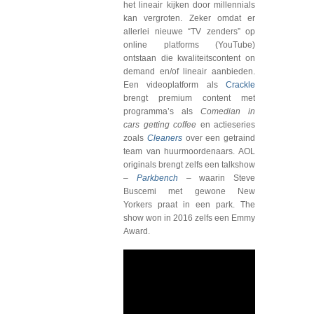
het lineair kijken door millennials
kan vergroten. Zeker omdat er
allerlei nieuwe “TV zenders” op
online platforms (YouTube)
ontstaan die kwaliteitscontent on
demand en/of lineair aanbieden.
Een videoplatform als
Crackle
brengt premium content met
programma’s als
Comedian in
cars getting coffee
en actieseries
zoals
Cleaners
over een getraind
team van huurmoordenaars. AOL
originals brengt zelfs een talkshow
–
Parkbench
– waarin Steve
Buscemi met gewone New
Yorkers praat in een park. The
show won in 2016 zelfs een Emmy
Award.