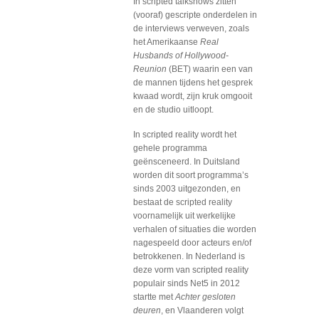
In scripted talkshows zitten
(vooraf) gescripte onderdelen in
de interviews verweven, zoals
het Amerikaanse
Real
Husbands of Hollywood-
Reunion
(BET) waarin een van
de mannen tijdens het gesprek
kwaad wordt, zijn kruk omgooit
en de studio uitloopt.
In scripted reality wordt het
gehele programma
geënsceneerd. In Duitsland
worden dit soort programma’s
sinds 2003 uitgezonden, en
bestaat de scripted reality
voornamelijk uit werkelijke
verhalen of situaties die worden
nagespeeld door acteurs en/of
betrokkenen. In Nederland is
deze vorm van scripted reality
populair sinds Net5 in 2012
startte met
Achter gesloten
deuren
, en Vlaanderen volgt