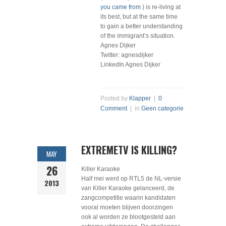
you came from
) is re-living at
its best, but at the same time
to gain a better understanding
of the immigrant’s situation.
Agnes Dijker
Twitter: agnesdijker
LinkedIn Agnes Dijker
Posted by
Klapper
|
0
Comment
| in
Geen categorie
EXTREMETV IS KILLING?
MAY
26
Killer Karaoke
Half mei werd op RTL5 de NL-versie
2013
van Killer Karaoke gelanceerd, de
zangcompetitie waarin kandidaten
vooral moeten blijven doorzingen
ook al worden ze blootgesteld aan