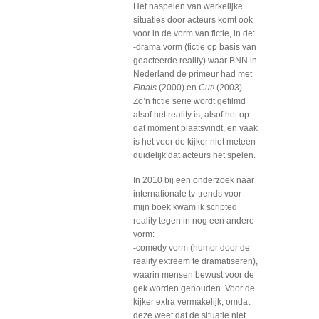
Het naspelen van werkelijke
situaties door acteurs komt ook
voor in de vorm van fictie, in de:
-drama vorm (fictie op basis van
geacteerde reality) waar BNN in
Nederland de primeur had met
Finals
(2000) en
Cut!
(2003).
Zo’n fictie serie wordt gefilmd
alsof het reality is, alsof het op
dat moment plaatsvindt, en vaak
is het voor de kijker niet meteen
duidelijk dat acteurs het spelen.
In 2010 bij een onderzoek naar
internationale tv-trends voor
mijn boek kwam ik scripted
reality tegen in nog een andere
vorm:
-comedy vorm (humor door de
reality extreem te dramatiseren),
waarin mensen bewust voor de
gek worden gehouden. Voor de
kijker extra vermakelijk, omdat
deze weet dat de situatie niet