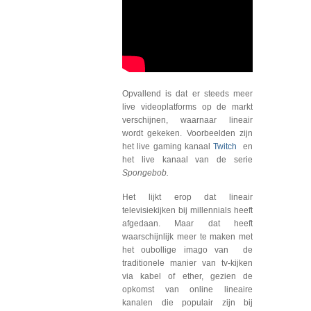
Opvallend is dat er steeds meer
live videoplatforms op de markt
verschijnen, waarnaar lineair
wordt gekeken. Voorbeelden zijn
het live gaming kanaal
Twitch
en
het live kanaal van de serie
Spongebob.
Het lijkt erop dat lineair
televisiekijken bij millennials heeft
afgedaan. Maar dat heeft
waarschijnlijk meer te maken met
het oubollige imago van de
traditionele manier van tv-kijken
via kabel of ether, gezien de
opkomst van online lineaire
kanalen die populair zijn bij