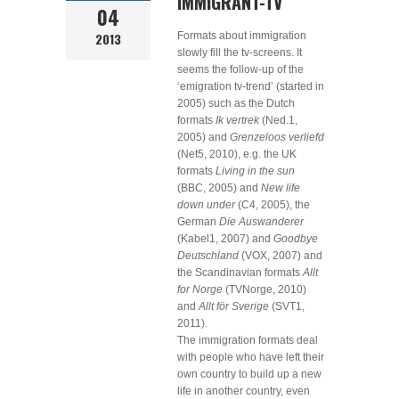
IMMIGRANT-TV
04
2013
Formats about immigration
slowly fill the tv-screens. It
seems the follow-up of the
‘emigration tv-trend’ (started in
2005) such as the Dutch
formats
Ik vertrek
(Ned.1,
2005) and
Grenzeloos verliefd
(Net5, 2010), e.g. the UK
formats
Living in the sun
(BBC, 2005) and
New life
down under
(C4, 2005), the
German
Die Auswanderer
(Kabel1, 2007) and
Goodbye
Deutschland
(VOX, 2007) and
the Scandinavian formats
Allt
for Norge
(TVNorge, 2010)
and
Allt för Sverige
(SVT1,
2011).
The immigration formats deal
with people who have left their
own country to build up a new
life in another country, even