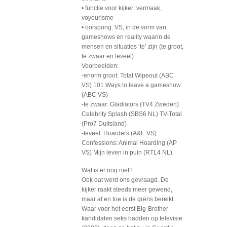
• functie voor kijker: vermaak,
voyeurisme
• oorspong: VS, in de vorm van
gameshows en reality waarin de
mensen en situaties ‘te’ zijn (te groot,
te zwaar en teveel)
Voorbeelden:
-enorm groot: Total Wipeout (ABC
VS) 101 Ways to leave a gameshow
(ABC VS)
-te zwaar: Gladiators (TV4 Zweden)
Celebrity Splash (SBS6 NL) TV-Total
(Pro7 Duitsland)
-teveel: Hoarders (A&E VS)
Confessions: Animal Hoarding (AP
VS) Mijn leven in puin (RTL4 NL).
Wat is er nog niet?
Ook dat werd ons gevraagd. De
kijker raakt steeds meer gewend,
maar af en toe is de grens bereikt.
Waar voor het eerst Big-Brother
kandidaten seks hadden op televisie