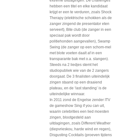
extreme uitdagingen. De challenges
hebben een titel en elke kandidaat
krijgt er een te verduren, zoals Shock
Therapy (elektrische schokken als de
zanger zingend de presentator eten
serveert), Bite club (de zanger in een
speciaal pak wordt door
politiehonden aangevallen), Swamp
Swing (de zanger op een schom-mel
met blote voeten daalt af in een
transparante bak met o.a. slangen).
Steeds na 2 liedjes stemt het
studiopubliek wie van de 2 zangers
doorgaat. De 3 finalisten uiteindelijk
zingen staand op een draaiend
plateau, en de ‘last standing’ is de
uiteindelijke winnaar.
In 2011 zond de Engelse zender ITV
de gameshow Sing if you can uit,
waarin celebrities een lied moesten
zingen, blootgesteld aan
uitdagingen, zoals Different Weather
(diepvrieskou, harde wind en regen),
Disgusting Cocktails (proeven tijdens