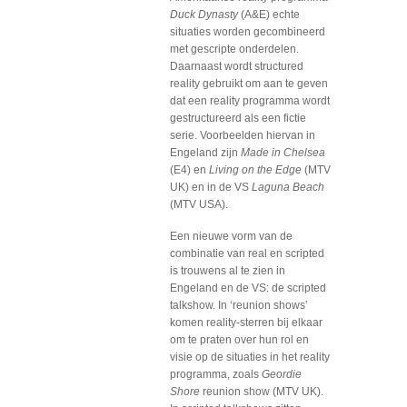
Duck Dynasty
(A&E) echte
situaties worden gecombineerd
met gescripte onderdelen.
Daarnaast wordt structured
reality gebruikt om aan te geven
dat een reality programma wordt
gestructureerd als een fictie
serie. Voorbeelden hiervan in
Engeland zijn
Made in Chelsea
(E4) en
Living on the Edge
(MTV
UK) en in de VS
Laguna Beach
(MTV USA).
Een nieuwe vorm van de
combinatie van real en scripted
is trouwens al te zien in
Engeland en de VS: de scripted
talkshow. In ‘reunion shows’
komen reality-sterren bij elkaar
om te praten over hun rol en
visie op de situaties in het reality
programma, zoals
Geordie
Shore
reunion show (MTV UK).