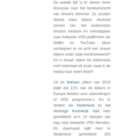
De laatste tijd is er steeds meer
discussie over het bestaansrecht
van lineaire televisie. Zo zouden
steeds meer kijkers afscheid
nemen van het ouderwetse
lineaire medium en overstappen
naar betaalde VOD platformen als
Netflix en YouTube. Maar
verdwijnen er nu echt wel zoveel
kijkers zoals vaak wordt beweerd?
En is lineair kijken bij millennials
echt helemaal uit zoals vaak in de
media naar voren komt?
Uit de
Nielsen
cijfers van 2016
blijkt dat 11% van de kijkers in
Europa betalen voor uitzendingen
of VOD programma’s. En in
landen als
Nederland
en
het
Verenigd Koninkrijk
kijkt men
gemiddeld zo’n 15 minuten per
dag naar betaalde VOD diensten.
En daarnaast kijkt men in
Nederland gemiddeld 183