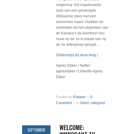
omgeving: het nagebouwde
dorp van een gemengde
Afrikaanse stam met een
verzonnen naam. Hadden de
celebrities bij het uitspreken van
de Kamara’s de klemtoon nou
maar op de 1e in plaats van op
de 2e lettergreep gelegd….
(
Videoclips bij deze blog
)
Agnes Dijker / Twitter:
agnesdijker / LinkedIn Agnes
Dijker
Posted by
Klapper
|
0
Comment
| in
Geen categorie
WELCOME:
SEPTEMBER