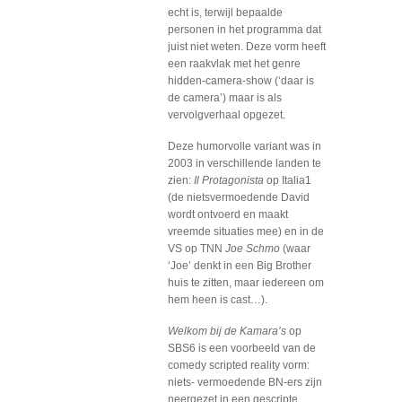
echt is, terwijl bepaalde
personen in het programma dat
juist niet weten. Deze vorm heeft
een raakvlak met het genre
hidden-camera-show (‘daar is
de camera’) maar is als
vervolgverhaal opgezet.
Deze humorvolle variant was in
2003 in verschillende landen te
zien:
Il Protagonista
op Italia1
(de nietsvermoedende David
wordt ontvoerd en maakt
vreemde situaties mee) en in de
VS op TNN
Joe Schmo
(waar
‘Joe’ denkt in een Big Brother
huis te zitten, maar iedereen om
hem heen is cast…).
Welkom bij de Kamara’s
op
SBS6 is een voorbeeld van de
comedy scripted reality vorm:
niets- vermoedende BN-ers zijn
neergezet in een gescripte