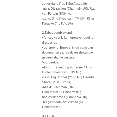
Janoskians (YouTube Australië)
-quiz: Distraction (Channel4 UK), Rat
van Fortuin (BNN NL)
-zang: Sing if you can (ITV UK), Killer
Karaoke (TruTV USA)
2.Taboedoorbrekend
• functie voor kijker: grensverlegging,
discussies
• oorsprong: Europa, in de vorm van
documentaires, reality en shows die
net een stap te ver gaan
Voorbeelden:
-dood: The autopsy (Channel4 UK)
Grote donorshow (BNN NL)
-seks: Big Brother (Yorin NL) Geordie
Shore (MTV Europe)
-naakt: Blachman (DR2
Denemarken), Embarrasing
bodies/illnesses (Channel4 UK)
-religie: Adam och Asmaa (DR2
Denemarken)
3.XXL: té