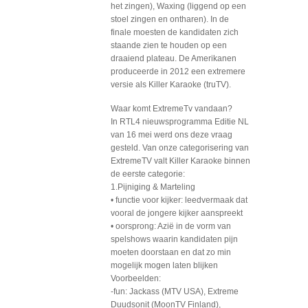
het zingen), Waxing (liggend op een
stoel zingen en ontharen). In de
finale moesten de kandidaten zich
staande zien te houden op een
draaiend plateau. De Amerikanen
produceerde in 2012 een extremere
versie als Killer Karaoke (truTV).
Waar komt ExtremeTv vandaan?
In RTL4 nieuwsprogramma Editie NL
van 16 mei werd ons deze vraag
gesteld. Van onze categorisering van
ExtremeTV valt Killer Karaoke binnen
de eerste categorie:
1.Pijniging & Marteling
• functie voor kijker: leedvermaak dat
vooral de jongere kijker aanspreekt
• oorsprong: Azië in de vorm van
spelshows waarin kandidaten pijn
moeten doorstaan en dat zo min
mogelijk mogen laten blijken
Voorbeelden:
-fun: Jackass (MTV USA), Extreme
Duudsonit (MoonTV Finland),