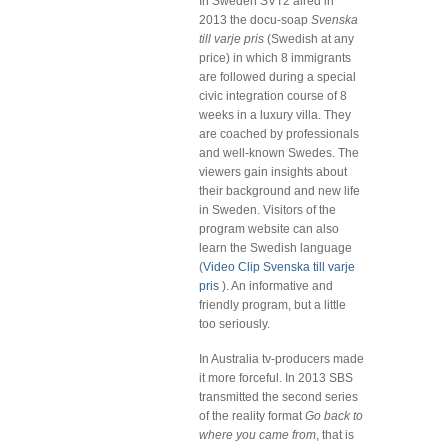
In Sweden SVT2 aired in
2013 the docu-soap
Svenska
till varje pris
(Swedish at any
price) in which 8 immigrants
are followed during a special
civic integration course of 8
weeks in a luxury villa. They
are coached by professionals
and well-known Swedes. The
viewers gain insights about
their background and new life
in Sweden. Visitors of the
program website can also
learn the Swedish language
(
Video Clip Svenska till varje
pris
). An informative and
friendly program, but a little
too seriously.
In Australia tv-producers made
it more forceful. In 2013 SBS
transmitted the second series
of the reality format
Go back to
where you came from
, that is