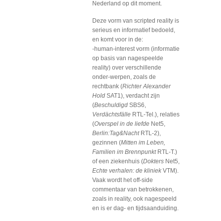
Nederland op dit moment.
Deze vorm van scripted reality is
serieus en informatief bedoeld,
en komt voor in de:
-human-interest vorm (informatie
op basis van nagespeelde
reality) over verschillende
onder-werpen, zoals de
rechtbank (
Richter Alexander
Hold
SAT1), verdacht zijn
(
Beschuldigd
SBS6,
Verdächtsfälle
RTL-Tel.), relaties
(
Overspel in de liefde
Net5,
Berlin:Tag&Nacht
RTL-2),
gezinnen (
Mitten im Leben,
Familien im Brennpunkt
RTL-T.)
of een ziekenhuis (
Dokters
Net5,
Echte verhalen: de kliniek
VTM).
Vaak wordt het off-side
commentaar van betrokkenen,
zoals in reality, ook nagespeeld
en is er dag- en tijdsaanduiding.