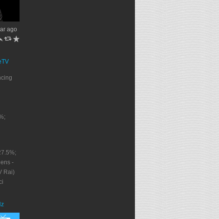
ar ago
h
J
R
eTV
ncing
%;
27.5%;
ens -
V Rai)
ci
Nz