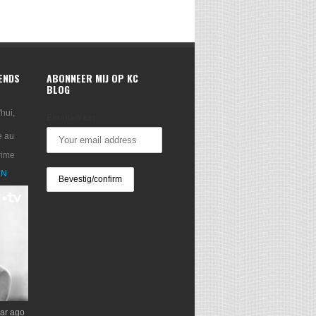
RENDS
ABONNEER MIJ OP KC
BLOG
'hui,
Emailadres:
e au
rime
XN
ar ago