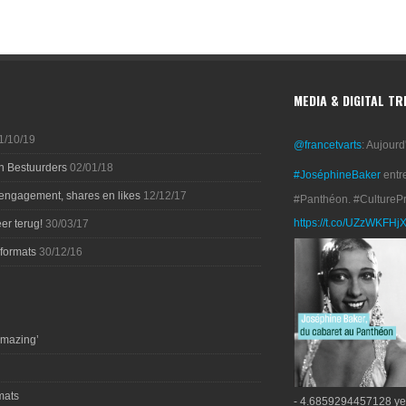
MEDIA & DIGITAL T
1/10/19
@francetvarts
: Aujourd
n Bestuurders
02/01/18
#JoséphineBaker
entr
 engagement, shares en likes
12/12/17
#Panthéon. #CultureP
https://t.co/UZzWKFHj
er terug!
30/03/17
-formats
30/12/16
amazing’
mats
- 4.6859294457128 ye