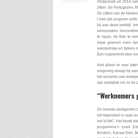
Onderzoek uit 2014 van
zitten. De Portugezen, 
De cijfers van de Nederl
t zien dat jongeren zel
bij aan deze leefstijl. 
veroorzaken. Gezondheid
te lopen, de fiets te n
maar gewoon even lang
wandelinkje en tijdens m
Een inspirerend idee vo
Niet alleen te veel zit
omgeving draagt bij aan
het wisselen van werkpl
van werkplek om zo de pr
“Werknemers g
De meeste werkgevers de
het tegendeel is vaak w
het VUMC. Het bleek dat
programma’s zoals Ex
frontiers
, Kanaal Eén, B