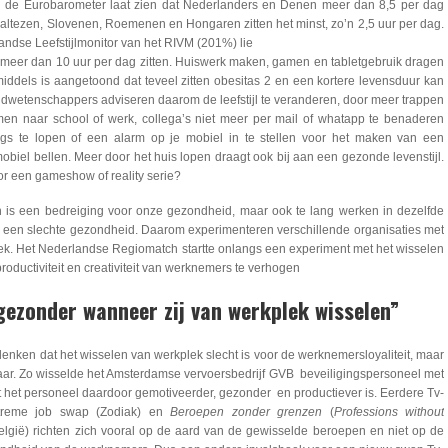
 de Eurobarometer laat zien dat Nederlanders en Denen meer dan 8,5 per dag
Maltezen, Slovenen, Roemenen en Hongaren zitten het minst, zo’n 2,5 uur per dag.
andse Leefstijlmonitor van het RIVM (201%) lie
fs meer dan 10 uur per dag zitten. Huiswerk maken, gamen en tabletgebruik dragen
Inmiddels is aangetoond dat teveel zitten obesitas 2 en een kortere levensduur kan
wetenschappers adviseren daarom de leefstijl te veranderen, door meer trappen
emen naar school of werk, collega’s niet meer per mail of whatapp te benaderen
s te lopen of een alarm op je mobiel in te stellen voor het maken van een
obiel bellen. Meer door het huis lopen draagt ook bij aan een gezonde levenstijl.
or een gameshow of reality serie?
ten is een bedreiging voor onze gezondheid, maar ook te lang werken in dezelfde
 een slechte gezondheid. Daarom experimenteren verschillende organisaties met
ek. Het Nederlandse Regiomatch startte onlangs een experiment met het wisselen
oductiviteit en creativiteit van werknemers te verhogen
ezonder wanneer zij van werkplek wisselen”
nken dat het wisselen van werkplek slecht is voor de werknemersloyaliteit, maar
aar. Zo wisselde het Amsterdamse vervoersbedrijf GVB beveiligingspersoneel met
 het personeel daardoor gemotiveerder, gezonder en productiever is. Eerdere Tv-
treme job swap (Zodiak) en
Beroepen zonder grenzen
(
Professions without
elgië) richten zich vooral op de aard van de gewisselde beroepen en niet op de