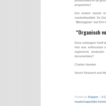
productiviteit en de ge
programma?
Een andere manier om
voedselkwaliteit. De D
“Økologiplan” met €54 m
“Organisch vo
Deze campagne heeft als
Arla was enthousiast o
organische producten
documentaire?
Charles Vaneker
Senior Research and Me
Posted by
Klapper
|
0 
maatschappelijke trends