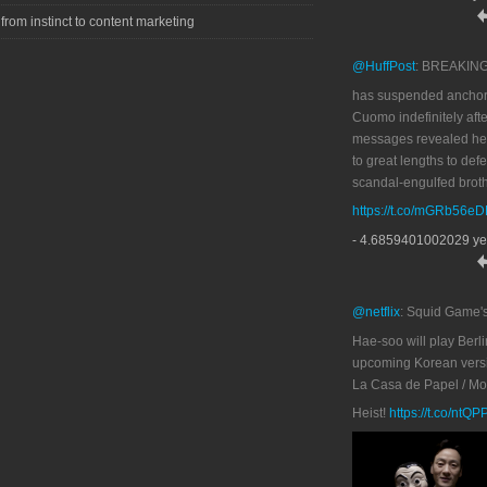
 from instinct to content marketing
@HuffPost
: BREAKIN
has suspended anchor
Cuomo indefinitely afte
messages revealed he
to great lengths to def
scandal-engulfed broth
https://t.co/mGRb56e
- 4.6859401002029 ye
@netflix
: Squid Game'
Hae-soo will play Berli
upcoming Korean versi
La Casa de Papel / M
Heist!
https://t.co/ntQ