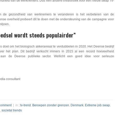
zondheid van de werknemers. Dus een andere invalshoek voor een nieuw swap Tv-
 de gezondheid van werknemers te veranderen is het verbeteren van de
eense overheid probeert dit te doen met de ondersteuning van de campagne voor
iljoen.
edsel wordt steeds populairder”
 doel om het biologisch akkerareaal te verdubbelen in 2020. Het Deense bedrijf
ver het plan. Dit bedrijf verkocht immers in 2015 al een record hoeveelheid
 aan de Deense publieke sector. Wellicht een goed idee voor serieuze
dia consultant
Comment
| in
: tv-trend
,
Beroepen zonder grenzen
,
Denmark
,
Extreme job swap
,
,
societal trends