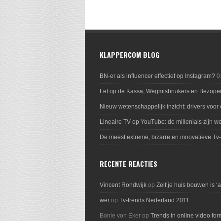
KLAPPERCOM BLOG
BN-er als influencer effectief op Instagram?
0
Let op de Kassa, Wegmisbruikers en Bezope
Nieuw wetenschappelijk inzicht: drivers voor
Lineaire TV op YouTube: de millenials zijn we
De meest extreme, bizarre en innovatieve Tv
RECENTE REACTIES
Vincent Rondwijk
op
Zelf je huis bouwen is ‘
wer
op
Tv-trends Nederland 2011
Bonie von Eker
op
Trends in online video for