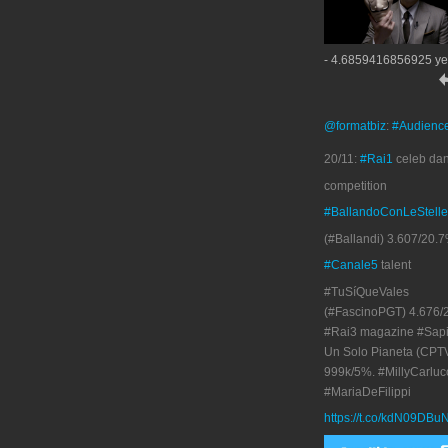
- 4.6859416856925 ye
@formatbiz
:
#Audienc
20/11:
#Rai1
celeb da
competition
#BallandoConLeStelle
(#Ballandi) 3.607/20.7
#Canale5
talent
#TuSíQueVales
(#FascinoPGT) 4.676/
#Rai3 magazine #Sapi
Un Solo Pianeta (CPT
999k/5%. #MillyCarluc
#MariaDeFilippi
https://t.co/kdN09DBu