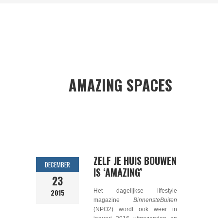
AMAZING SPACES
ZELF JE HUIS BOUWEN
DECEMBER
IS ‘AMAZING’
23
2015
Het dagelijkse lifestyle
magazine
BinnensteBuiten
(NPO2) wordt ook weer in