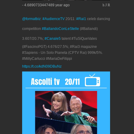
- 4.6890733447489 year ago
h
J
R
@formatbiz
:
#AudienceTV
20/11:
#Rai1
celeb dancing
competition
#BallandoConLeStelle
(#Ballandi)
3.607/20.7%;
#Canale5
talent #TuSíQueVales
(#FascinoPGT) 4.676/27.5%; #Rai3 magazine
#Sapiens - Un Solo Pianeta (CPTV Rai) 999k/5%.
#MillyCarlucci #MariaDeFilippi
https://t.co/kdN09DBuNz