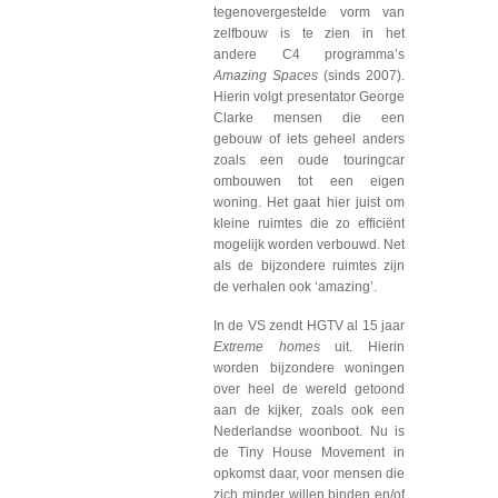
tegenovergestelde vorm van
zelfbouw is te zien in het
andere C4 programma’s
Amazing Spaces
(sinds 2007).
Hierin volgt presentator George
Clarke mensen die een
gebouw of iets geheel anders
zoals een oude touringcar
ombouwen tot een eigen
woning. Het gaat hier juist om
kleine ruimtes die zo efficiënt
mogelijk worden verbouwd. Net
als de bijzondere ruimtes zijn
de verhalen ook ‘amazing’.
In de VS zendt HGTV al 15 jaar
Extreme homes
uit. Hierin
worden bijzondere woningen
over heel de wereld getoond
aan de kijker, zoals ook een
Nederlandse woonboot. Nu is
de Tiny House Movement in
opkomst daar, voor mensen die
zich minder willen binden en/of