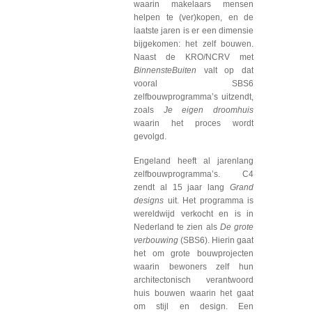
waarin makelaars mensen
helpen te (ver)kopen, en de
laatste jaren is er een dimensie
bijgekomen: het zelf bouwen.
Naast de KRO/NCRV met
BinnensteBuiten
valt op dat
vooral SBS6
zelfbouwprogramma’s uitzendt,
zoals
Je eigen droomhuis
waarin het proces wordt
gevolgd.
Engeland heeft al jarenlang
zelfbouwprogramma’s. C4
zendt al 15 jaar lang
Grand
designs
uit. Het programma is
wereldwijd verkocht en is in
Nederland te zien als
De grote
verbouwing
(SBS6). Hierin gaat
het om grote bouwprojecten
waarin bewoners zelf hun
architectonisch verantwoord
huis bouwen waarin het gaat
om stijl en design. Een