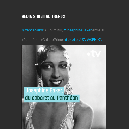
MEDIA & DIGITAL TRENDS
@francetvarts
: Aujourd'hui,
#JoséphineBaker
entre au
#Panthéon. #CulturePrime
https://t.co/UZzWKFHjXN