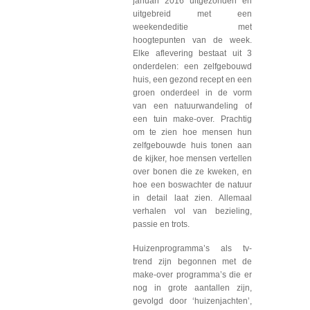
januari 2016 uitgezonden en
uitgebreid met een
weekendeditie met
hoogtepunten van de week.
Elke aflevering bestaat uit 3
onderdelen: een zelfgebouwd
huis, een gezond recept en een
groen onderdeel in de vorm
van een natuurwandeling of
een tuin make-over. Prachtig
om te zien hoe mensen hun
zelfgebouwde huis tonen aan
de kijker, hoe mensen vertellen
over bonen die ze kweken, en
hoe een boswachter de natuur
in detail laat zien. Allemaal
verhalen vol van bezieling,
passie en trots.
Huizenprogramma’s als tv-
trend zijn begonnen met de
make-over programma’s die er
nog in grote aantallen zijn,
gevolgd door ‘huizenjachten’,