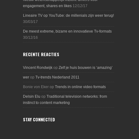
engagement, shares en likes
12/12/17
Lineaire TV op YouTube: de millenials zijn weer terug!
30/03/17
De meest extreme, bizarre en innovatieve Tv-formats
30/12/16
RECENTE REACTIES
Vincent Rondwijk
op
Zelf je huis bouwen is ‘amazing’
wer
op
Tv-trends Nederland 2011
Bonie von Eker
op
Trends in online video formats
Delsin Elu
op
Traditional television networks: from
instinct to content marketing
STAY CONNECTED