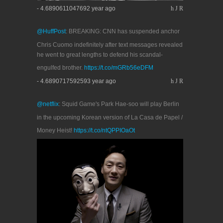
- 4.6890611047692 year ago
h
J
R
@HuffPost
: BREAKING: CNN has suspended anchor
Chris Cuomo indefinitely after text messages revealed
he went to great lengths to defend his scandal-
engulfed brother.
https://t.co/mGRb56eDFM
- 4.6890717592593 year ago
h
J
R
@netflix
: Squid Game's Park Hae-soo will play Berlin
in the upcoming Korean version of La Casa de Papel /
Money Heist!
https://t.co/ntQPPIOaOt