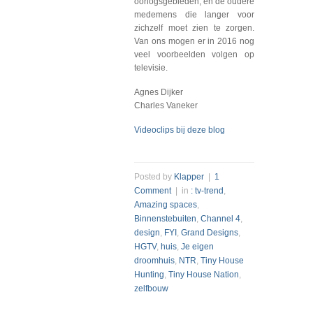
oorlogsgebieden, en de oudere
medemens die langer voor
zichzelf moet zien te zorgen.
Van ons mogen er in 2016 nog
veel voorbeelden volgen op
televisie.
Agnes Dijker
Charles Vaneker
Videoclips bij deze blog
Posted by
Klapper
|
1
Comment
| in
: tv-trend
,
Amazing spaces
,
Binnenstebuiten
,
Channel 4
,
design
,
FYI
,
Grand Designs
,
HGTV
,
huis
,
Je eigen
droomhuis
,
NTR
,
Tiny House
Hunting
,
Tiny House Nation
,
zelfbouw