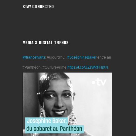
STAY CONNECTED
MEDIA & DIGITAL TRENDS
@francetvarts
: Aujourd'hui,
#JoséphineBaker
entre au
#Panthéon. #CulturePrime
https://t.co/UZzWKFHjXN