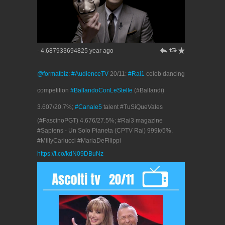
h
J
R
- 4.687933694825 year ago
@formatbiz
:
#AudienceTV
20/11:
#Rai1
celeb dancing
competition
#BallandoConLeStelle
(#Ballandi)
3.607/20.7%;
#Canale5
talent #TuSíQueVales
(#FascinoPGT) 4.676/27.5%; #Rai3 magazine
#Sapiens - Un Solo Pianeta (CPTV Rai) 999k/5%.
#MillyCarlucci #MariaDeFilippi
https://t.co/kdN09DBuNz