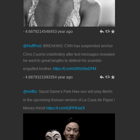
h
J
R
- 4.6879214548453 year ago
@HuffPost
: BREAKING: CNN has suspended anchor
Chris Cuomo indefinitely after text messages revealed
he went to great lengths to defend his scandal-
engulfed brother.
https://t.co/mGRb56eDFM
h
J
R
- 4.6879321093354 year ago
@netflix
: Squid Game's Park Hae-soo will play Berlin
in the upcoming Korean version of La Casa de Papel /
Money Heist!
https://t.co/ntQPPIOaOt