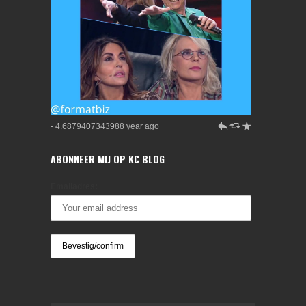
h
J
R
- 4.6879407343988 year ago
ABONNEER MIJ OP KC BLOG
Emailadres: