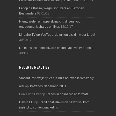
BN-er als influencer effectief op Instagram?
01/10/19
Let op de Kassa, Wegmisbruikers en Bezopen
Bestuurders
02/01/18
Nieuw wetenschappelijk inzicht: drivers voor
engagement, shares en likes
12/12/17
Lineaire TV op YouTube: de millenials zijn weer terug!
30/03/17
De meest extreme, bizarre en innovatieve Tv-formats
30/12/16
RECENTE REACTIES
Vincent Rondwijk
op
Zelf je huis bouwen is ‘amazing’
wer
op
Tv-trends Nederland 2011
Bonie von Eker
op
Trends in online video formats
Delsin Elu
op
Traditional television networks: from
instinct to content marketing