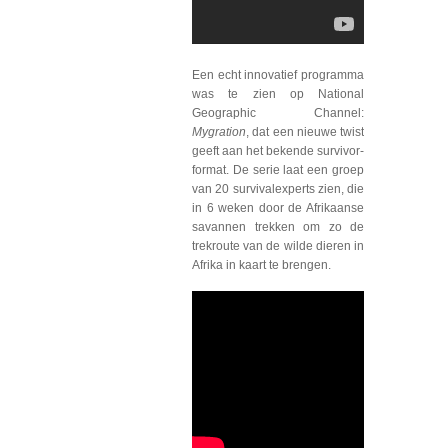
Een echt innovatief programma
was te zien op National
Geographic Channel:
Mygration
, dat een nieuwe twist
geeft aan het bekende survivor-
format. De serie laat een groep
van 20 survivalexperts zien, die
in 6 weken door de Afrikaanse
savannen trekken om zo de
trekroute van de wilde dieren in
Afrika in kaart te brengen.