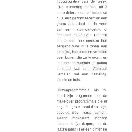
hoogtepunten van de week.
Elke aflevering bestaat uit 3
onderdelen: een zelfgebouwd
huis, een gezond recept en een
groen onderdeel in de vorm
van een natuurwandeling of
een tuin make-over. Prachtig
om te zien hoe mensen hun
zelfgebouwde huis tonen aan
de kijker, hoe mensen vertellen
over bonen die ze kweken, en
hoe een boswachter de natuur
in detail laat zien. Allemaal
verhalen vol van bezieling,
passie en trots.
Huizenprogramma’s als tv-
trend zijn begonnen met de
make-over programma’s die er
nog in grote aantallen zijn,
gevolgd door ‘huizenjachten’,
waarin makelaars mensen
helpen te (ver)kopen, en de
laatste jaren is er een dimensie