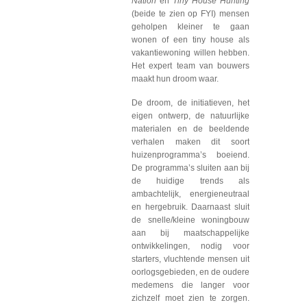
Nation
en
Tiny House Hunting
(beide te zien op FYI) mensen
geholpen kleiner te gaan
wonen of een tiny house als
vakantiewoning willen hebben.
Het expert team van bouwers
maakt hun droom waar.
De droom, de initiatieven, het
eigen ontwerp, de natuurlijke
materialen en de beeldende
verhalen maken dit soort
huizenprogramma’s boeiend.
De programma’s sluiten aan bij
de huidige trends als
ambachtelijk, energieneutraal
en hergebruik. Daarnaast sluit
de snelle/kleine woningbouw
aan bij maatschappelijke
ontwikkelingen, nodig voor
starters, vluchtende mensen uit
oorlogsgebieden, en de oudere
medemens die langer voor
zichzelf moet zien te zorgen.