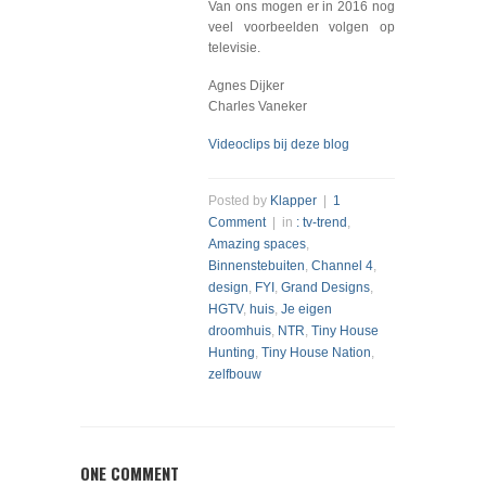
Van ons mogen er in 2016 nog
veel voorbeelden volgen op
televisie.
Agnes Dijker
Charles Vaneker
Videoclips bij deze blog
Posted by
Klapper
|
1
Comment
| in
: tv-trend
,
Amazing spaces
,
Binnenstebuiten
,
Channel 4
,
design
,
FYI
,
Grand Designs
,
HGTV
,
huis
,
Je eigen
droomhuis
,
NTR
,
Tiny House
Hunting
,
Tiny House Nation
,
zelfbouw
ONE COMMENT