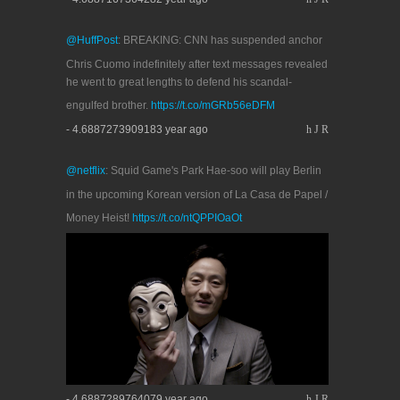
@HuffPost
: BREAKING: CNN has suspended anchor
Chris Cuomo indefinitely after text messages revealed
he went to great lengths to defend his scandal-
engulfed brother.
https://t.co/mGRb56eDFM
- 4.6887273909183 year ago
h
J
R
@netflix
: Squid Game's Park Hae-soo will play Berlin
in the upcoming Korean version of La Casa de Papel /
Money Heist!
https://t.co/ntQPPIOaOt
- 4.6887289764079 year ago
h
J
R