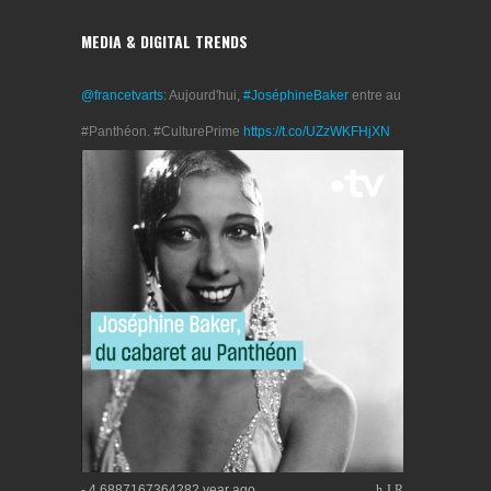
MEDIA & DIGITAL TRENDS
@francetvarts
: Aujourd'hui,
#JoséphineBaker
entre au
#Panthéon. #CulturePrime
https://t.co/UZzWKFHjXN
- 4.6887167364282 year ago
h
J
R