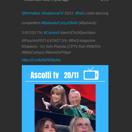
@formatbiz
:
#AudienceTV
20/11:
#Rai1
celeb dancing
competition
#BallandoConLeStelle
(#Ballandi)
3.607/20.7%;
#Canale5
talent #TuSíQueVales
(#FascinoPGT) 4.676/27.5%; #Rai3 magazine
#Sapiens - Un Solo Pianeta (CPTV Rai) 999k/5%.
#MillyCarlucci #MariaDeFilippi
https://t.co/kdN09DBuNz