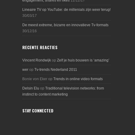
engagement, shares en likes
12/12/17
Lineaire TV op YouTube: de millenials zijn weer terug!
30/03/17
De meest extreme, bizarre en innovatieve Tv-formats
30/12/16
RECENTE REACTIES
Vincent Rondwijk
op
Zelf je huis bouwen is ‘amazing’
wer
op
Tv-trends Nederland 2011
Bonie von Eker
op
Trends in online video formats
Delsin Elu
op
Traditional television networks: from
instinct to content marketing
STAY CONNECTED