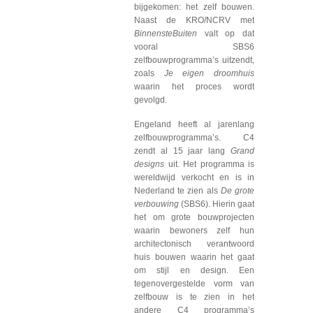
bijgekomen: het zelf bouwen.
Naast de KRO/NCRV met
BinnensteBuiten
valt op dat
vooral SBS6
zelfbouwprogramma’s uitzendt,
zoals
Je eigen droomhuis
waarin het proces wordt
gevolgd.
Engeland heeft al jarenlang
zelfbouwprogramma’s. C4
zendt al 15 jaar lang
Grand
designs
uit. Het programma is
wereldwijd verkocht en is in
Nederland te zien als
De grote
verbouwing
(SBS6). Hierin gaat
het om grote bouwprojecten
waarin bewoners zelf hun
architectonisch verantwoord
huis bouwen waarin het gaat
om stijl en design. Een
tegenovergestelde vorm van
zelfbouw is te zien in het
andere C4 programma’s