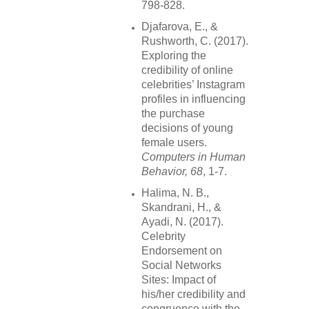
798-828.
Djafarova, E., &
Rushworth, C. (2017).
Exploring the
credibility of online
celebrities’ Instagram
profiles in influencing
the purchase
decisions of young
female users.
Computers in Human
Behavior, 68
, 1-7.
Halima, N. B.,
Skandrani, H., &
Ayadi, N. (2017).
Celebrity
Endorsement on
Social Networks
Sites: Impact of
his/her credibility and
congruence with the