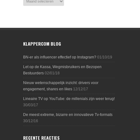
KLAPPERCOM BLOG
BN-er als influencer effectief op Instagram?
01/10/19
Let op de Kassa, Wegmisbruikers en Bezopen
Bestuurders
02/01/18
Nieuw wetenschappelijk inzicht: drivers voor
engagement, shares en likes
12/12/17
Lineaire TV op YouTube: de millenials zijn weer terug!
30/03/17
De meest extreme, bizarre en innovatieve Tv-formats
30/12/16
RECENTE REACTIES