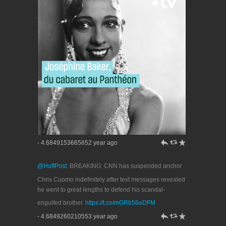
h
J
R
- 4.6849153665652 year ago
@HuffPost
: BREAKING: CNN has suspended anchor
Chris Cuomo indefinitely after text messages revealed
he went to great lengths to defend his scandal-
engulfed brother.
https://t.co/mGRb56eDFM
h
J
R
- 4.6849260210553 year ago