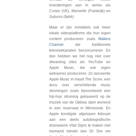
investeringen aan in series als
Crown
(VK),
Marseille
(Frankrijk) en
Suburra
(Italië).
Maar er zijn inmiddels ook meer
lokale videoplatforms die hun eigen
content produceren zoals
Makers
Channel
die traditionele
televisiekanalen beconcurreren. En
dan hebben we het nog niet over
streaming sites als YouTube en
Apple Music, die ook eigen
webseries produceren. Zo lanceerde
Apple Music in maart
The Score
, een
docu over verschillende music
stromingen zoals bijvoorbeeld een
hip-hop stroming gebaseerd op de
muziek van de Ojibwa stam wonend
in een reservaat in Minnesota. En
Apple kondigde afgelopen februari
aan een deels autobiografische
dramaserie
Vital Signs
te maken met
niemand minder dan Dr. Dre om