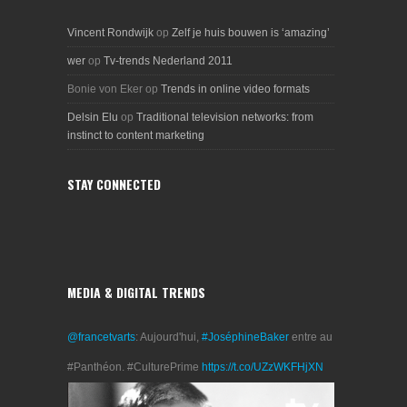
Vincent Rondwijk
op
Zelf je huis bouwen is ‘amazing’
wer
op
Tv-trends Nederland 2011
Bonie von Eker
op
Trends in online video formats
Delsin Elu
op
Traditional television networks: from
instinct to content marketing
STAY CONNECTED
MEDIA & DIGITAL TRENDS
@francetvarts
: Aujourd'hui,
#JoséphineBaker
entre au
#Panthéon. #CulturePrime
https://t.co/UZzWKFHjXN