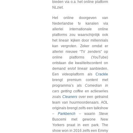
bieden via o.a. het online platform
NLziet.
Het online doorgeven van
Nederlandse tv kanalen via
allerlei internationale online
platforms zou waarschijnlijk ook
het lineair kijken door millennials
kan vergroten. Zeker omdat er
allerlei nieuwe “TV zenders” op
online platforms (YouTube)
ontstaan die kwaliteitscontent on
demand en/of lineair aanbieden.
Een videoplatform als
Crackle
brengt premium content met
programma’s als
Comedian in
cars getting coffee
en actieseries
zoals
Cleaners
over een getraind
team van huurmoordenaars. AOL
originals brengt zelfs een talkshow
–
Parkbench
– waarin Steve
Buscemi met gewone New
Yorkers praat in een park. The
show won in 2016 zelfs een Emmy