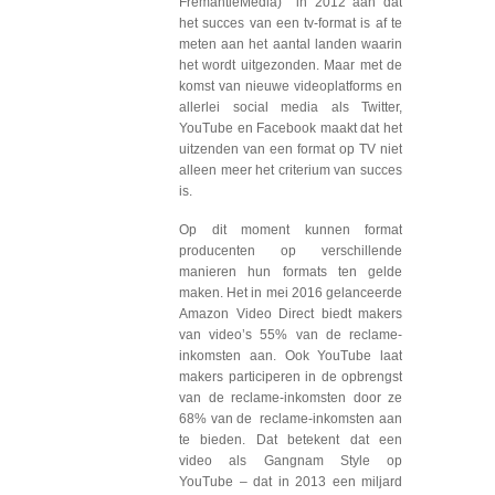
FremantleMedia) in 2012 aan dat
het succes van een tv-format is af te
meten aan het aantal landen waarin
het wordt uitgezonden. Maar met de
komst van nieuwe videoplatforms en
allerlei social media als Twitter,
YouTube en Facebook maakt dat het
uitzenden van een format op TV niet
alleen meer het criterium van succes
is.
Op dit moment kunnen format
producenten op verschillende
manieren hun formats ten gelde
maken. Het in mei 2016 gelanceerde
Amazon Video Direct biedt makers
van video’s 55% van de reclame-
inkomsten aan. Ook YouTube laat
makers participeren in de opbrengst
van de reclame-inkomsten door ze
68% van de reclame-inkomsten aan
te bieden. Dat betekent dat een
video als Gangnam Style op
YouTube – dat in 2013 een miljard