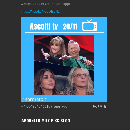
#MillyCarlucci #MariaDeFilippi
https://t.co/kdN09DBuNz
h
J
R
- 4.6849346461187 year ago
ABONNEER MIJ OP KC BLOG