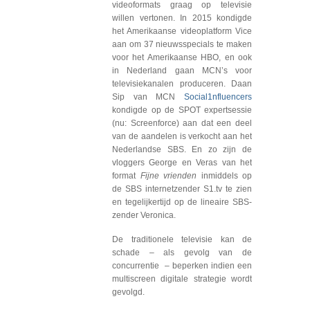
videoformats graag op televisie
willen vertonen. In 2015 kondigde
het Amerikaanse videoplatform Vice
aan om 37 nieuwsspecials te maken
voor het Amerikaanse HBO, en ook
in Nederland gaan MCN’s voor
televisiekanalen produceren. Daan
Sip van MCN
Social1nfluencers
kondigde op de SPOT expertsessie
(nu: Screenforce) aan dat een deel
van de aandelen is verkocht aan het
Nederlandse SBS. En zo zijn de
vloggers George en Veras van het
format
Fijne vrienden
inmiddels op
de SBS internetzender S1.tv te zien
en tegelijkertijd op de lineaire SBS-
zender Veronica.
De traditionele televisie kan de
schade – als gevolg van de
concurrentie – beperken indien een
multiscreen digitale strategie wordt
gevolgd.