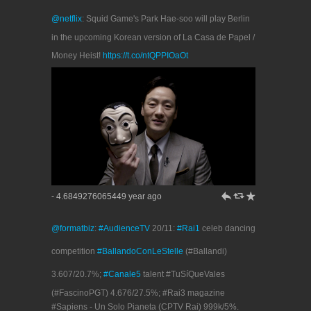
@netflix
: Squid Game's Park Hae-soo will play Berlin
in the upcoming Korean version of La Casa de Papel /
Money Heist!
https://t.co/ntQPPIOaOt
h
J
R
- 4.6849276065449 year ago
@formatbiz
:
#AudienceTV
20/11:
#Rai1
celeb dancing
competition
#BallandoConLeStelle
(#Ballandi)
3.607/20.7%;
#Canale5
talent #TuSíQueVales
(#FascinoPGT) 4.676/27.5%; #Rai3 magazine
#Sapiens - Un Solo Pianeta (CPTV Rai) 999k/5%.