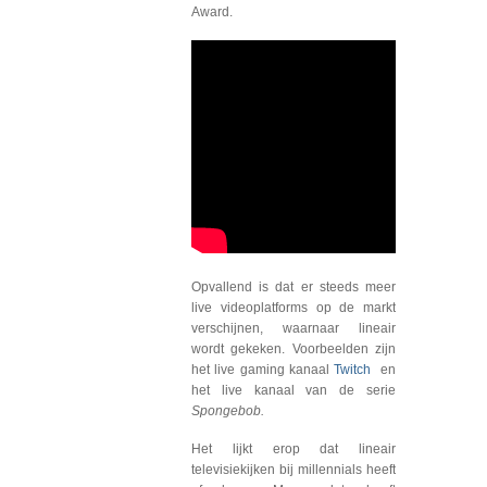
Award.
Opvallend is dat er steeds meer
live videoplatforms op de markt
verschijnen, waarnaar lineair
wordt gekeken. Voorbeelden zijn
het live gaming kanaal
Twitch
en
het live kanaal van de serie
Spongebob.
Het lijkt erop dat lineair
televisiekijken bij millennials heeft