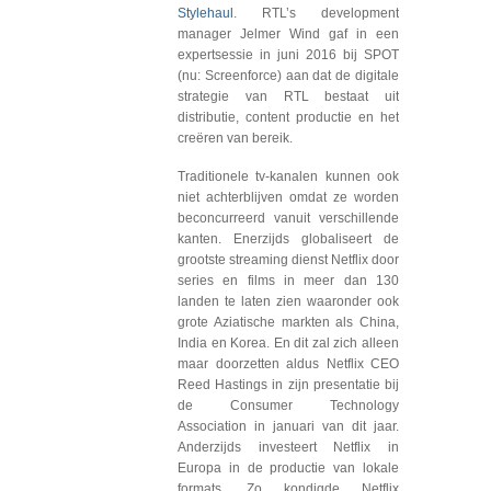
Stylehaul
. RTL’s development
manager Jelmer Wind gaf in een
expertsessie in juni 2016 bij SPOT
(nu: Screenforce) aan dat de digitale
strategie van RTL bestaat uit
distributie, content productie en het
creëren van bereik.
Traditionele tv-kanalen kunnen ook
niet achterblijven omdat ze worden
beconcurreerd vanuit verschillende
kanten. Enerzijds globaliseert de
grootste streaming dienst Netflix door
series en films in meer dan 130
landen te laten zien waaronder ook
grote Aziatische markten als China,
India en Korea. En dit zal zich alleen
maar doorzetten aldus Netflix CEO
Reed Hastings in zijn presentatie bij
de Consumer Technology
Association in januari van dit jaar.
Anderzijds investeert Netflix in
Europa in de productie van lokale
formats. Zo kondigde Netflix