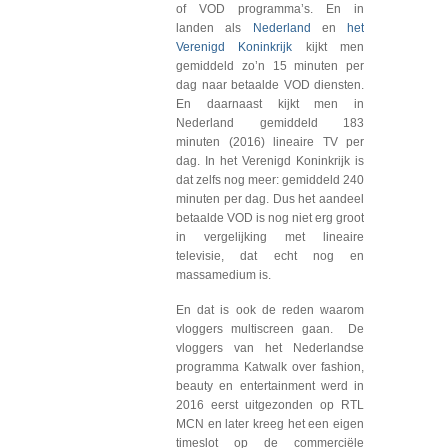
of VOD programma’s. En in
landen als
Nederland
en
het
Verenigd Koninkrijk
kijkt men
gemiddeld zo’n 15 minuten per
dag naar betaalde VOD diensten.
En daarnaast kijkt men in
Nederland gemiddeld 183
minuten (2016) lineaire TV per
dag. In het Verenigd Koninkrijk is
dat zelfs nog meer: gemiddeld 240
minuten per dag. Dus het aandeel
betaalde VOD is nog niet erg groot
in vergelijking met lineaire
televisie, dat echt nog en
massamedium is.
En dat is ook de reden waarom
vloggers multiscreen gaan. De
vloggers van het Nederlandse
programma Katwalk over fashion,
beauty en entertainment werd in
2016 eerst uitgezonden op RTL
MCN en later kreeg het een eigen
timeslot op de commerciële