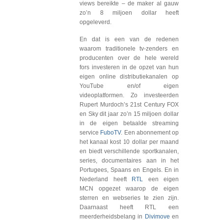
views bereikte – de maker al gauw
zo’n 8 miljoen dollar heeft
opgeleverd.
En dat is een van de redenen
waarom traditionele tv-zenders en
producenten over de hele wereld
fors investeren in de opzet van hun
eigen online distributiekanalen op
YouTube en/of eigen
videoplatformen. Zo investeerden
Rupert Murdoch’s 21st Century FOX
en Sky dit jaar zo’n 15 miljoen dollar
in de eigen betaalde streaming
service
FuboTV
. Een abonnement op
het kanaal kost 10 dollar per maand
en biedt verschillende sportkanalen,
series, documentaires aan in het
Portugees, Spaans en Engels. En in
Nederland heeft
RTL
een eigen
MCN opgezet waarop de eigen
sterren en webseries te zien zijn.
Daarnaast heeft RTL een
meerderheidsbelang in
Divimove
en