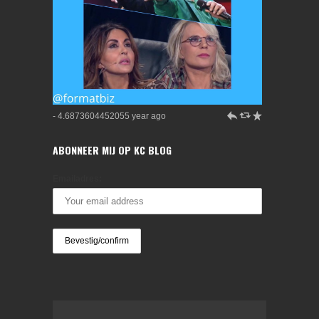
h
J
R
- 4.6873604452055 year ago
ABONNEER MIJ OP KC BLOG
Emailadres: