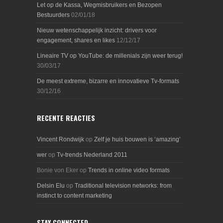
Let op de Kassa, Wegmisbruikers en Bezopen
Bestuurders
02/01/18
Nieuw wetenschappelijk inzicht: drivers voor
engagement, shares en likes
12/12/17
Lineaire TV op YouTube: de millenials zijn weer terug!
30/03/17
De meest extreme, bizarre en innovatieve Tv-formats
30/12/16
RECENTE REACTIES
Vincent Rondwijk
op
Zelf je huis bouwen is ‘amazing’
wer
op
Tv-trends Nederland 2011
Bonie von Eker
op
Trends in online video formats
Delsin Elu
op
Traditional television networks: from
instinct to content marketing
STAY CONNECTED