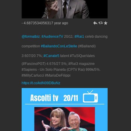
h
J
R
- 4.6873534056317 year ago
@formatbiz
:
#AudienceTV
20/11:
#Rai1
celeb dancing
competition
#BallandoConLeStelle
(#Ballandi)
3.607/20.7%;
#Canale5
talent #TuSíQueVales
(#FascinoPGT) 4.676/27.5%; #Rai3 magazine
#Sapiens - Un Solo Pianeta (CPTV Rai) 999k/5%.
#MillyCarlucci #MariaDeFilippi
https://t.co/kdN09DBuNz