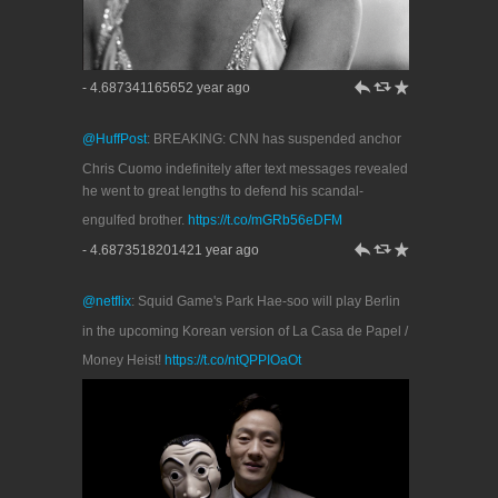
h
J
R
- 4.687341165652 year ago
@HuffPost
: BREAKING: CNN has suspended anchor
Chris Cuomo indefinitely after text messages revealed
he went to great lengths to defend his scandal-
engulfed brother.
https://t.co/mGRb56eDFM
h
J
R
- 4.6873518201421 year ago
@netflix
: Squid Game's Park Hae-soo will play Berlin
in the upcoming Korean version of La Casa de Papel /
Money Heist!
https://t.co/ntQPPIOaOt