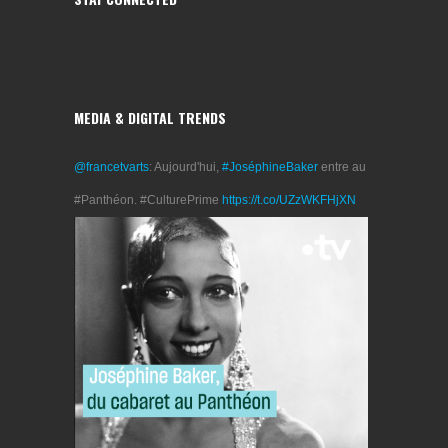
MEDIA & DIGITAL TRENDS
@francetvarts
: Aujourd'hui,
#JoséphineBaker
entre au
#Panthéon. #CulturePrime
https://t.co/UZzWKFHjXN