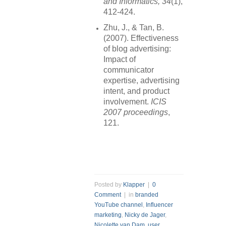
and Informatics, 34
(1),
412-424.
Zhu, J., & Tan, B.
(2007). Effectiveness
of blog advertising:
Impact of
communicator
expertise, advertising
intent, and product
involvement.
ICIS
2007 proceedings
,
121.
Posted by
Klapper
|
0
Comment
| in
branded
YouTube channel
,
Influencer
marketing
,
Nicky de Jager
,
Nicolette van Dam
,
user