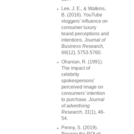
Lee, J. E., & Watkins,
B. (2016). YouTube
vloggers’ influence on
consumer luxury
brand perceptions and
intentions.
Journal of
Business Research,
69
(12), 5753-5760.
Ohanian, R. (1991).
The impact of
celebrity
spokespersons’
perceived image on
consumers’ intention
to purchase.
Journal
of advertising
Research, 31
(1), 46-
54.
Penny, S. (2019).
Proving the ROI of