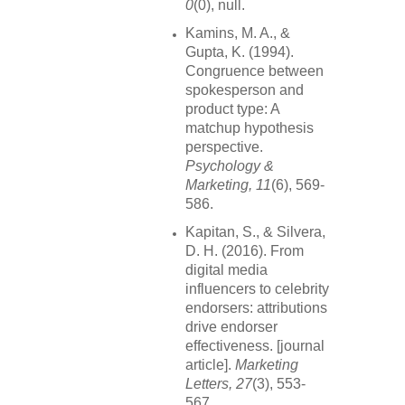
0
(0), null.
Kamins, M. A., &
Gupta, K. (1994).
Congruence between
spokesperson and
product type: A
matchup hypothesis
perspective.
Psychology &
Marketing, 11
(6), 569-
586.
Kapitan, S., & Silvera,
D. H. (2016). From
digital media
influencers to celebrity
endorsers: attributions
drive endorser
effectiveness. [journal
article].
Marketing
Letters, 27
(3), 553-
567.