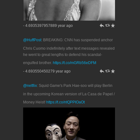
h
J
R
- 4.6935397957889 year ago
@HuffPost
: BREAKING: CNN has suspended anchor
Chris Cuomo indefinitely after text messages revealed
he went to great lengths to defend his scandal-
engulfed brother.
https://t.co/mGRb56eDFM
h
J
R
- 4.693550450279 year ago
@netflix
: Squid Game's Park Hae-soo will play Berlin
in the upcoming Korean version of La Casa de Papel /
Money Heist!
https://t.co/ntQPPIOaOt