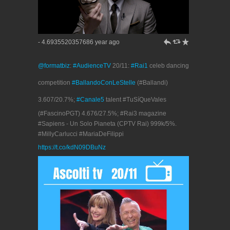
h
J
R
- 4.6935520357686 year ago
@formatbiz
:
#AudienceTV
20/11:
#Rai1
celeb dancing
competition
#BallandoConLeStelle
(#Ballandi)
3.607/20.7%;
#Canale5
talent #TuSíQueVales
(#FascinoPGT) 4.676/27.5%; #Rai3 magazine
#Sapiens - Un Solo Pianeta (CPTV Rai) 999k/5%.
#MillyCarlucci #MariaDeFilippi
https://t.co/kdN09DBuNz