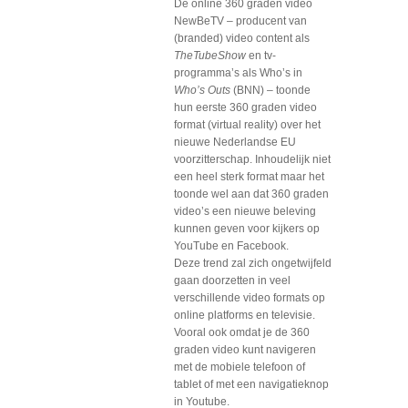
De online 360 graden video
NewBeTV – producent van
(branded) video content als
TheTubeShow
en tv-
programma’s als Who’s in
Who’s Outs
(BNN) – toonde
hun eerste 360 graden video
format (virtual reality) over het
nieuwe Nederlandse EU
voorzitterschap. Inhoudelijk niet
een heel sterk format maar het
toonde wel aan dat 360 graden
video’s een nieuwe beleving
kunnen geven voor kijkers op
YouTube en Facebook.
Deze trend zal zich ongetwijfeld
gaan doorzetten in veel
verschillende video formats op
online platforms en televisie.
Vooral ook omdat je de 360
graden video kunt navigeren
met de mobiele telefoon of
tablet of met een navigatieknop
in Youtube.