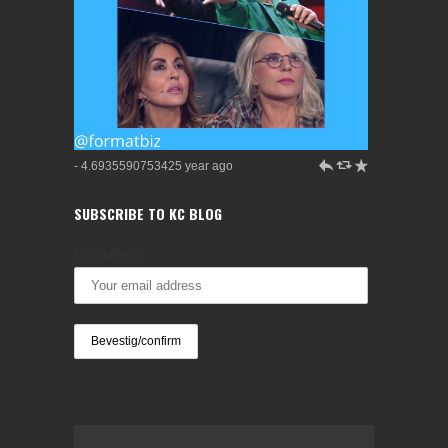
h
J
R
- 4.6935590753425 year ago
SUBSCRIBE TO KC BLOG
Emailadres: