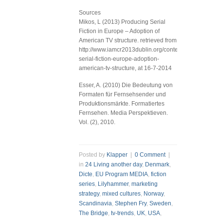
Sources
Mikos, L (2013) Producing Serial
Fiction in Europe – Adoption of
American TV structure. retrieved from
http://www.iamcr2013dublin.org/content/producing-
serial-fiction-europe-adoption-
american-tv-structure, at 16-7-2014
Esser, A. (2010) Die Bedeutung von
Formaten für Fernsehsender und
Produktionsmärkte. Formatiertes
Fernsehen. Media Perspektieven.
Vol. (2), 2010.
Posted by
Klapper
|
0 Comment
|
in
24 Living another day
,
Denmark
,
Dicte
,
EU Program MEDIA
,
fiction
series
,
Lilyhammer
,
marketing
strategy
,
mixed cultures
,
Norway
,
Scandinavia
,
Stephen Fry
,
Sweden
,
The Bridge
,
tv-trends
,
UK
,
USA
,