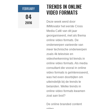
TRENDS IN ONLINE
FEBRUARY
VIDEO FORMATS
04
2016
Deze week werd door
IMMovator het eerste Cross
Media Café van dit jaar
georganiseerd, met als thema
online video formats. De
onderwerpen varieerde van
meer technische onderwerpen
zoals 4k televisie en
videoherkenning tot trends in
online video formats. Als media
consultant die vooral in online
video formats is geïnteresseerd,
was het even doorbijten om
uiteindelijk bij de trends te
belanden. Welke trends in
online video formats kwamen
zoal aan bod?
De online branded content
video