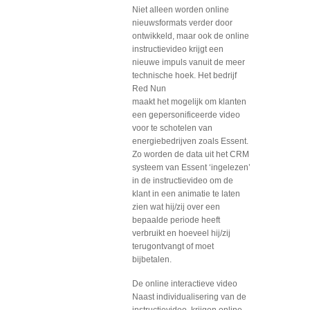
Niet alleen worden online
nieuwsformats verder door
ontwikkeld, maar ook de online
instructievideo krijgt een
nieuwe impuls vanuit de meer
technische hoek. Het bedrijf
Red Nun
maakt het mogelijk om klanten
een gepersonificeerde video
voor te schotelen van
energiebedrijven zoals Essent.
Zo worden de data uit het CRM
systeem van Essent ‘ingelezen’
in de instructievideo om de
klant in een animatie te laten
zien wat hij/zij over een
bepaalde periode heeft
verbruikt en hoeveel hij/zij
terugontvangt of moet
bijbetalen.
De online interactieve video
Naast individualisering van de