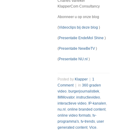
Charles Vaneker
KlapperCom Consultancy
Abonneer u op onze blog
(
Videoclips bij deze blog
)
(
Presentatie EndeMol Shine
)
(
Presentatie NewBeTV
)
(
Presentatie NU.nl
)
Posted by
Klapper
|
1
Comment
| in
360 graden
video
,
burgerjournalistiek
,
IMMovator
,
instructievideo
,
interactieve video
,
IP-kanalen
,
nu.nl
,
online branded content
,
online video formats
,
tv-
programma's
,
tv-trends
,
user
generated content
,
Vice.