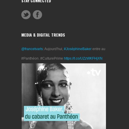
STAY CONNECTED
MEDIA & DIGITAL TRENDS
@francetvarts
: Aujourd'hui,
#JoséphineBaker
entre au
#Panthéon. #CulturePrime
https://t.co/UZzWKFHjXN