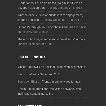
(Nederlands) Let op de Kassa, Wegmisbruikers en
Bezopen Bestuurders
Tuesday January 2nd, 2018
What science tells us about drivers of engagement,
sharing and liking
Tuesday December 12th, 2017
Linear TV through YouTube: the millennials are back!
Thursday March 30th, 2017
The most bizarre, extreme and innovative TV formats
Friday December 30th, 2016
RECENT COMMENTS
Vincent Rondwijk
on
Zelf je huis bouwen is ‘amazing’
wer
on
Tv-trends Nederland 2011
Bonie von Eker
on
Trends in online video formats
Delsin Elu
on
Traditional television networks: from
instinct to content marketing