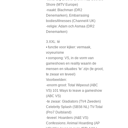
Shore (MTV Europe)
-naakt: Blachman (DR2
Denemarken), Embarrasing
bodies/illnesses (Channel4 UK)
-religie: Adam och Asmaa (DR2
Denemarken)
3.XXL: té
• functie voor kijker: vermaak,
voyeurisme
• oorspong: VS, in de vorm van
gameshows en reality waarin de
mensen en situaties ‘te’ zijn (te groot,
te zwaar en teveel)
Voorbeelden:
-enorm groot: Total Wipeout (ABC
VS) 101 Ways to leave a gameshow
(ABC VS)
-te zwaar: Gladiators (TV4 Zweden)
Celebrity Splash (SBS6 NL) TV-Total
(Pro7 Duitsland)
-teveel: Hoarders (A&E VS)
Confessions: Animal Hoarding (AP