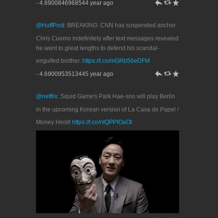
h
J
R
- 4.6900846968544 year ago
@HuffPost
: BREAKING: CNN has suspended anchor
Chris Cuomo indefinitely after text messages revealed
he went to great lengths to defend his scandal-
engulfed brother.
https://t.co/mGRb56eDFM
h
J
R
- 4.6900953513445 year ago
@netflix
: Squid Game's Park Hae-soo will play Berlin
in the upcoming Korean version of La Casa de Papel /
Money Heist!
https://t.co/ntQPPIOaOt