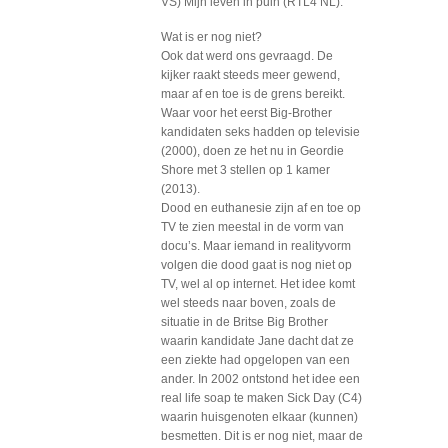
VS) Mijn leven in puin (RTL4 NL).
Wat is er nog niet?
Ook dat werd ons gevraagd. De
kijker raakt steeds meer gewend,
maar af en toe is de grens bereikt.
Waar voor het eerst Big-Brother
kandidaten seks hadden op televisie
(2000), doen ze het nu in Geordie
Shore met 3 stellen op 1 kamer
(2013).
Dood en euthanesie zijn af en toe op
TV te zien meestal in de vorm van
docu’s. Maar iemand in realityvorm
volgen die dood gaat is nog niet op
TV, wel al op internet. Het idee komt
wel steeds naar boven, zoals de
situatie in de Britse Big Brother
waarin kandidate Jane dacht dat ze
een ziekte had opgelopen van een
ander. In 2002 ontstond het idee een
real life soap te maken Sick Day (C4)
waarin huisgenoten elkaar (kunnen)
besmetten. Dit is er nog niet, maar de