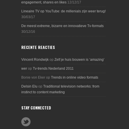
engagement, shares en likes
12/12/17
Lineaire TV op YouTube: de millenials zijn weer terug!
30/03/17
De meest extreme, bizarre en innovatieve Tv-formats
30/12/16
RECENTE REACTIES
Vincent Rondwijk
op
Zelf je huis bouwen is ‘amazing’
wer
op
Tv-trends Nederland 2011
Bonie von Eker
op
Trends in online video formats
Delsin Elu
op
Traditional television networks: from
instinct to content marketing
STAY CONNECTED