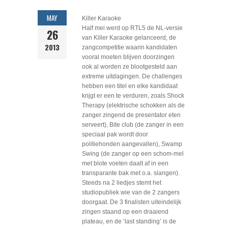
MAY
Killer Karaoke
Half mei werd op RTL5 de NL-versie
26
van Killer Karaoke gelanceerd, de
2013
zangcompetitie waarin kandidaten
vooral moeten blijven doorzingen
ook al worden ze blootgesteld aan
extreme uitdagingen. De challenges
hebben een titel en elke kandidaat
krijgt er een te verduren, zoals Shock
Therapy (elektrische schokken als de
zanger zingend de presentator eten
serveert), Bite club (de zanger in een
speciaal pak wordt door
politiehonden aangevallen), Swamp
Swing (de zanger op een schom-mel
met blote voeten daalt af in een
transparante bak met o.a. slangen).
Steeds na 2 liedjes stemt het
studiopubliek wie van de 2 zangers
doorgaat. De 3 finalisten uiteindelijk
zingen staand op een draaiend
plateau, en de ‘last standing’ is de