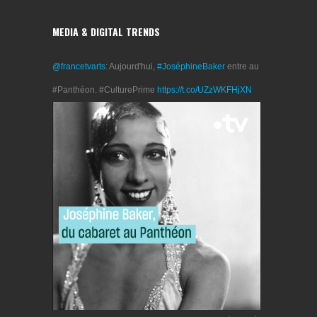
MEDIA & DIGITAL TRENDS
@francetvarts
: Aujourd'hui,
#JoséphineBaker
entre au
#Panthéon. #CulturePrime
https://t.co/UZzWKFHjXN