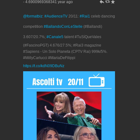
h
J
R
- 4.6900969368341 year ago
@formatbiz
:
#AudienceTV
20/11:
#Rai1
celeb dancing
competition
#BallandoConLeStelle
(#Ballandi)
3.607/20.7%;
#Canale5
talent #TuSíQueVales
(#FascinoPGT) 4.676/27.5%; #Rai3 magazine
#Sapiens - Un Solo Pianeta (CPTV Rai) 999k/5%.
#MillyCarlucci #MariaDeFilippi
https://t.co/kdN09DBuNz