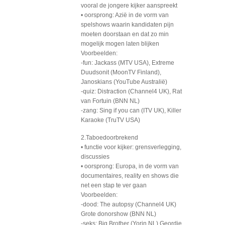
vooral de jongere kijker aanspreekt
• oorsprong: Azië in de vorm van
spelshows waarin kandidaten pijn
moeten doorstaan en dat zo min
mogelijk mogen laten blijken
Voorbeelden:
-fun: Jackass (MTV USA), Extreme
Duudsonit (MoonTV Finland),
Janoskians (YouTube Australië)
-quiz: Distraction (Channel4 UK), Rat
van Fortuin (BNN NL)
-zang: Sing if you can (ITV UK), Killer
Karaoke (TruTV USA)
2.Taboedoorbrekend
• functie voor kijker: grensverlegging,
discussies
• oorsprong: Europa, in de vorm van
documentaires, reality en shows die
net een stap te ver gaan
Voorbeelden:
-dood: The autopsy (Channel4 UK)
Grote donorshow (BNN NL)
-seks: Big Brother (Yorin NL) Geordie