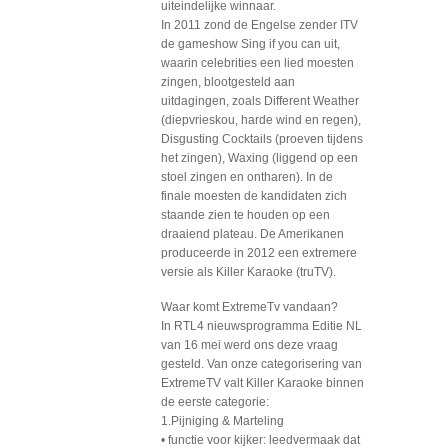
uiteindelijke winnaar.
In 2011 zond de Engelse zender ITV
de gameshow Sing if you can uit,
waarin celebrities een lied moesten
zingen, blootgesteld aan
uitdagingen, zoals Different Weather
(diepvrieskou, harde wind en regen),
Disgusting Cocktails (proeven tijdens
het zingen), Waxing (liggend op een
stoel zingen en ontharen). In de
finale moesten de kandidaten zich
staande zien te houden op een
draaiend plateau. De Amerikanen
produceerde in 2012 een extremere
versie als Killer Karaoke (truTV).
Waar komt ExtremeTv vandaan?
In RTL4 nieuwsprogramma Editie NL
van 16 mei werd ons deze vraag
gesteld. Van onze categorisering van
ExtremeTV valt Killer Karaoke binnen
de eerste categorie:
1.Pijniging & Marteling
• functie voor kijker: leedvermaak dat