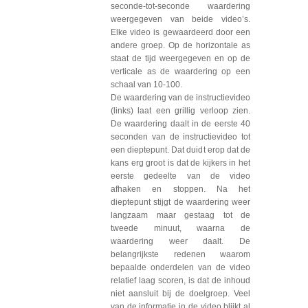
seconde-tot-seconde waardering
weergegeven van beide video’s.
Elke video is gewaardeerd door een
andere groep. Op de horizontale as
staat de tijd weergegeven en op de
verticale as de waardering op een
schaal van 10-100.
De waardering van de instructievideo
(links) laat een grillig verloop zien.
De waardering daalt in de eerste 40
seconden van de instructievideo tot
een dieptepunt. Dat duidt erop dat de
kans erg groot is dat de kijkers in het
eerste gedeelte van de video
afhaken en stoppen. Na het
dieptepunt stijgt de waardering weer
langzaam maar gestaag tot de
tweede minuut, waarna de
waardering weer daalt. De
belangrijkste redenen waarom
bepaalde onderdelen van de video
relatief laag scoren, is dat de inhoud
niet aansluit bij de doelgroep. Veel
van de informatie in de video blijkt al