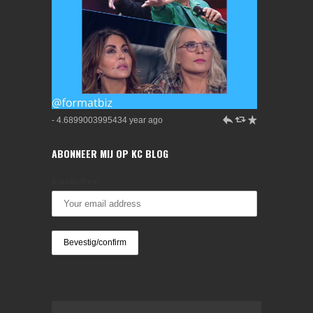
h
J
R
- 4.6899003995434 year ago
ABONNEER MIJ OP KC BLOG
Emailadres: