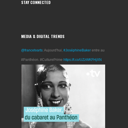
STAY CONNECTED
MEDIA & DIGITAL TRENDS
@francetvarts
: Aujourd'hui,
#JoséphineBaker
entre au
#Panthéon. #CulturePrime
https://t.co/UZzWKFHjXN