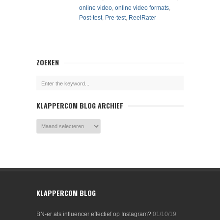
online video
,
online video formats
,
Post-test
,
Pre-test
,
ReelRater
ZOEKEN
KLAPPERCOM BLOG ARCHIEF
KLAPPERCOM BLOG
BN-er als influencer effectief op Instagram?
01/10/19