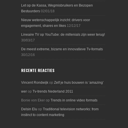
Let op de Kassa, Wegmisbruikers en Bezopen
Bestuurders
02/01/18
Nieuw wetenschappelijk inzicht: drivers voor
engagement, shares en likes
12/12/17
Lineaire TV op YouTube: de millenials zijn weer terug!
30/03/17
De meest extreme, bizarre en innovatieve Tv-formats
30/12/16
RECENTE REACTIES
Vincent Rondwijk
op
Zelf je huis bouwen is ‘amazing’
wer
op
Tv-trends Nederland 2011
Bonie von Eker
op
Trends in online video formats
Delsin Elu
op
Traditional television networks: from
instinct to content marketing