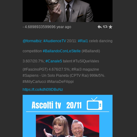
h
J
R
- 4.6898933599696 year ago
@formatbiz
:
#AudienceTV
20/11:
#Rai1
celeb dancing
competition
#BallandoConLeStelle
(#Ballandi)
3.607/20.7%;
#Canale5
talent #TuSíQueVales
(#FascinoPGT) 4.676/27.5%; #Rai3 magazine
#Sapiens - Un Solo Pianeta (CPTV Rai) 999k/5%.
#MillyCarlucci #MariaDeFilippi
https://t.co/kdN09DBuNz