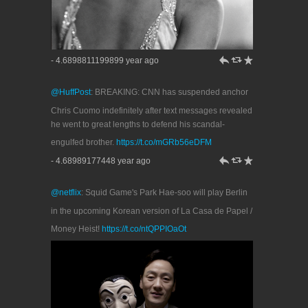
h
J
R
- 4.6898811199899 year ago
@HuffPost
: BREAKING: CNN has suspended anchor
Chris Cuomo indefinitely after text messages revealed
he went to great lengths to defend his scandal-
engulfed brother.
https://t.co/mGRb56eDFM
h
J
R
- 4.68989177448 year ago
@netflix
: Squid Game's Park Hae-soo will play Berlin
in the upcoming Korean version of La Casa de Papel /
Money Heist!
https://t.co/ntQPPIOaOt