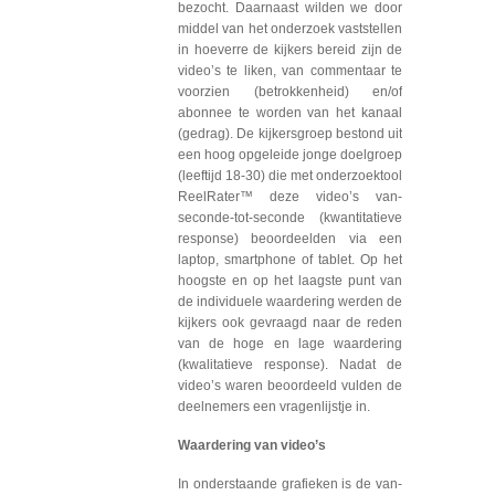
bezocht. Daarnaast wilden we door
middel van het onderzoek vaststellen
in hoeverre de kijkers bereid zijn de
video’s te liken, van commentaar te
voorzien (betrokkenheid) en/of
abonnee te worden van het kanaal
(gedrag). De kijkersgroep bestond uit
een hoog opgeleide jonge doelgroep
(leeftijd 18-30) die met onderzoektool
ReelRater™ deze video’s van-
seconde-tot-seconde (kwantitatieve
response) beoordeelden via een
laptop, smartphone of tablet. Op het
hoogste en op het laagste punt van
de individuele waardering werden de
kijkers ook gevraagd naar de reden
van de hoge en lage waardering
(kwalitatieve response). Nadat de
video’s waren beoordeeld vulden de
deelnemers een vragenlijstje in.
Waardering van video’s
In onderstaande grafieken is de van-