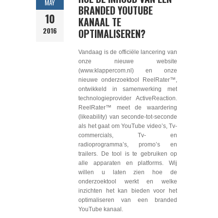
MAY
BRANDED YOUTUBE
10
KANAAL TE
2016
OPTIMALISEREN?
Vandaag is de officiële lancering van
onze nieuwe website
(www.klappercom.nl) en onze
nieuwe onderzoektool ReelRater™,
ontwikkeld in samenwerking met
technologieprovider ActiveReaction.
ReelRater™ meet de waardering
(likeability) van seconde-tot-seconde
als het gaat om YouTube video’s, Tv-
commercials, Tv- en
radioprogramma’s, promo’s en
trailers. De tool is te gebruiken op
alle apparaten en platforms. Wij
willen u laten zien hoe de
onderzoektool werkt en welke
inzichten het kan bieden voor het
optimaliseren van een branded
YouTube kanaal.