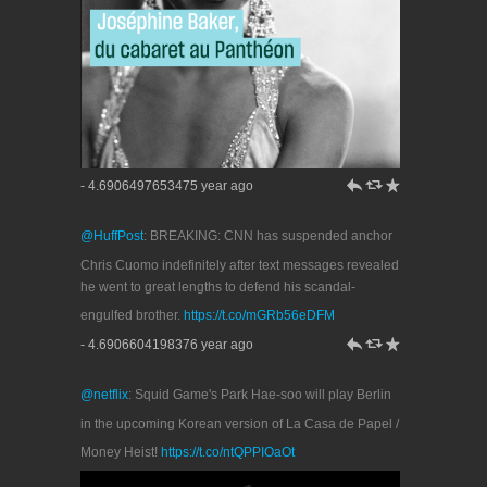
h
J
R
- 4.6906497653475 year ago
@HuffPost
: BREAKING: CNN has suspended anchor
Chris Cuomo indefinitely after text messages revealed
he went to great lengths to defend his scandal-
engulfed brother.
https://t.co/mGRb56eDFM
h
J
R
- 4.6906604198376 year ago
@netflix
: Squid Game's Park Hae-soo will play Berlin
in the upcoming Korean version of La Casa de Papel /
Money Heist!
https://t.co/ntQPPIOaOt