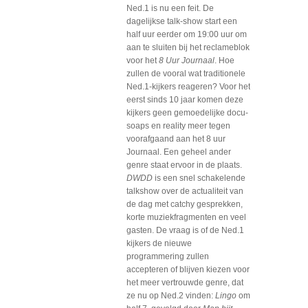
Ned.1 is nu een feit. De
dagelijkse talk-show start een
half uur eerder om 19:00 uur om
aan te sluiten bij het reclameblok
voor het
8 Uur Journaal
. Hoe
zullen de vooral wat traditionele
Ned.1-kijkers reageren? Voor het
eerst sinds 10 jaar komen deze
kijkers geen gemoedelijke docu-
soaps en reality meer tegen
voorafgaand aan het 8 uur
Journaal. Een geheel ander
genre staat ervoor in de plaats.
DWDD
is een snel schakelende
talkshow over de actualiteit van
de dag met catchy gesprekken,
korte muziekfragmenten en veel
gasten. De vraag is of de Ned.1
kijkers de nieuwe
programmering zullen
accepteren of blijven kiezen voor
het meer vertrouwde genre, dat
ze nu op Ned.2 vinden:
Lingo
om