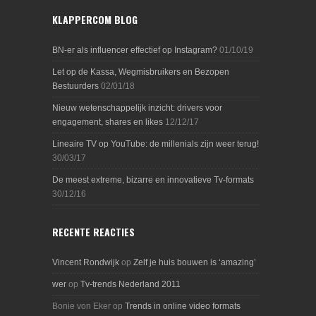
KLAPPERCOM BLOG
BN-er als influencer effectief op Instagram?
01/10/19
Let op de Kassa, Wegmisbruikers en Bezopen
Bestuurders
02/01/18
Nieuw wetenschappelijk inzicht: drivers voor
engagement, shares en likes
12/12/17
Lineaire TV op YouTube: de millenials zijn weer terug!
30/03/17
De meest extreme, bizarre en innovatieve Tv-formats
30/12/16
RECENTE REACTIES
Vincent Rondwijk
op
Zelf je huis bouwen is ‘amazing’
wer
op
Tv-trends Nederland 2011
Bonie von Eker
op
Trends in online video formats