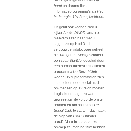
half 7, gevolgd door
Man bijt
hond
en daarna lichte
informatieprogramma’s als
Recht
in de regio, 10x Beter, Meldpunt
.
Dit geldt ook voor de Ned.3
kijker. Als de
DWDD
fans niet
meeverhuizen naar Ned.1,
krijgen ze op Ned.3 in het
vertrouwde tijdslot twee geheel
nieuwe genres voorgeschoteld:
een soap
StartUp
, gevolgd door
een human-interest actualiteiten
programma
De Social Club
,
waarin BNN-presentatoren zich
laten leiden door social media
om mensen op TV te ontmoeten.
Logischer qua genre was
geweest om de volgorde om te
draaien en om half 8 met
De
Social Club
te starten (dat maakt
de stap van
DWDD
minder
groot). Maar bij de publieke
omroep zal men het niet hebben