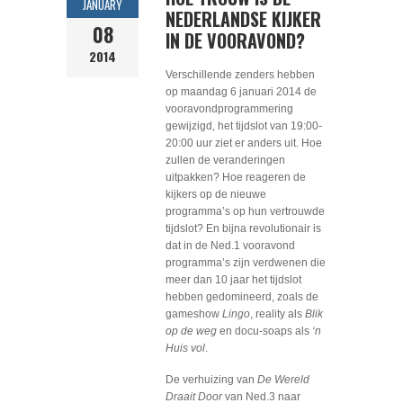
JANUARY
NEDERLANDSE KIJKER
08
IN DE VOORAVOND?
2014
Verschillende zenders hebben
op maandag 6 januari 2014 de
vooravondprogrammering
gewijzigd, het tijdslot van 19:00-
20:00 uur ziet er anders uit. Hoe
zullen de veranderingen
uitpakken? Hoe reageren de
kijkers op de nieuwe
programma’s op hun vertrouwde
tijdslot? En bijna revolutionair is
dat in de Ned.1 vooravond
programma’s zijn verdwenen die
meer dan 10 jaar het tijdslot
hebben gedomineerd, zoals de
gameshow
Lingo
, reality als
Blik
op de weg
en docu-soaps als
‘n
Huis vol
.
De verhuizing van
De Wereld
Draait Door
van Ned.3 naar