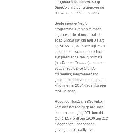
aangedurfd de nieuwe soap
StartUp
om 8 uur tegenover de
RTL4-soap
GTST
te zetten?
Beide nieuwe Ned.3
programma’s komen te staan
tegenover de nieuwe real life
soap
Utopia
dat om half 8 start
op SBS6. Ja, de SBS6 kijker zal
ook moeten wennen: ook hier
zijn jarenlange reality formats
(als
Trauma Centrum
) en docu-
soaps (zoals
Drukte in de
dierentuin
) langzamerhand
gestopt, en hiervoor in de plaats
krijgt men in 2014 dagelijks een
real life soap.
Houdt de Ned.1 & SBS6 kijker
vast aan het reality genre, dan
kunnen ze nog bij RTL terecht.
Op RTL5 wordt om 19:00 uur
112
Ooggetuige
uitgezonden,
gevolgd door reality over