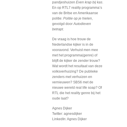
pandjeshuizen
Even krap bij kas
.
En op RTL7 reality programma’s
van de Britse en Amerikaanse
politie:
Politie op je hielen
,
gevolgd door
Autodieven
betrapt
.
De vraag is hoe trouw de
Nederlandse kijker is in de
vooravond. Verhuist men mee
met het programma(genre) of
blijft de kijker de zender trouw?
Wat wordt het resultaat van deze
volksverhuizing? De publieke
zenders met verhuizen en
vernieuwen? SBS6 met de
nieuwe wereld real life soap? Of
RTL die het reality genre bij het
oude laat?
Agnes Dijker
Twitter: agnesdijker
LinkedIn: Agnes Dijker