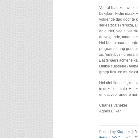
Vooral fictie zou wel ee
bekijken. Fictie maakt 
volgende dag door te ki
series zoals
Penoza, De
en ouder) veelal via st
de volgende, maar men 
Het kijken naar meerder
programmering genoemd 
zg. ‘omnibus’- progra
Eastenders
achter elka
Duitse cult-serie
Heima
groep film- en muzieks
Het niet-lineair kijken
in dezelfde mate. Het z
en dat voor andere non-f
Charles Vaneker
Agnes Dijker
Posted by
Klapper
|
0