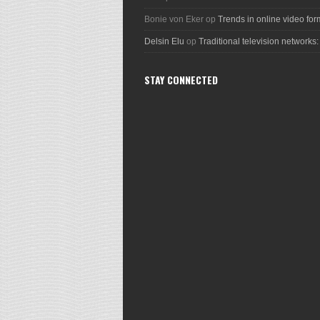
Bonie von Eker
op
Trends in online video for
Delsin Elu
op
Traditional television networks:
STAY CONNECTED