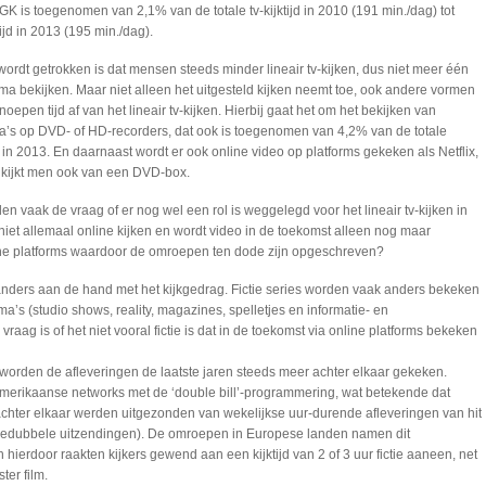
UGK is toegenomen van 2,1% van de totale tv-kijktijd in 2010 (191 min./dag) tot
ijd in 2013 (195 min./dag).
ordt getrokken is dat mensen steeds minder lineair tv-kijken, dus niet meer één
a bekijken. Maar niet alleen het uitgesteld kijken neemt toe, ook andere vormen
snoepen tijd af van het lineair tv-kijken. Hierbij gaat het om het bekijken van
 op DVD- of HD-recorders, dat ook is toegenomen van 4,2% van de totale
6% in 2013. En daarnaast wordt er ook online video op platforms gekeken als Netflix,
 kijkt men ook van een DVD-box.
en vaak de vraag of er nog wel een rol is weggelegd voor het lineair tv-kijken in
iet allemaal online kijken en wordt video in de toekomst alleen nog maar
e platforms waardoor de omroepen ten dode zijn opgeschreven?
s anders aan de hand met het kijkgedrag. Fictie series worden vaak anders bekeken
a’s (studio shows, reality, magazines, spelletjes en informatie- en
raag is of het niet vooral fictie is dat in de toekomst via online platforms bekeken
es worden de afleveringen de laatste jaren steeds meer achter elkaar gekeken.
Amerikaanse networks met de ‘double bill’-programmering, wat betekende dat
achter elkaar werden uitgezonden van wekelijkse uur-durende afleveringen van hit
 driedubbele uitzendingen). De omroepen in Europese landen namen dit
ierdoor raakten kijkers gewend aan een kijktijd van 2 of 3 uur fictie aaneen, net
ter film.