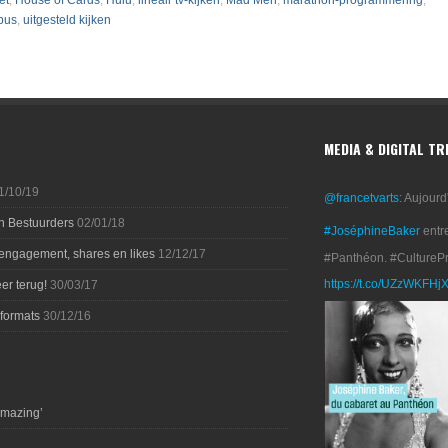
et
,
House of Cards
,
Hulu
,
lineair tv-kijken
,
Mad Men
,
marathon-programmering
,
bus
,
uitgesteld kijken
MEDIA & DIGITAL T
1/10/19
@francetvarts
: Aujourd
n Bestuurders
02/01/18
#JoséphineBaker
entr
 engagement, shares en likes
12/12/17
#Panthéon. #CultureP
https://t.co/UZzWKFHj
er terug!
30/03/17
-formats
30/12/16
amazing’