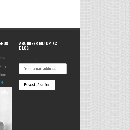
RENDS
ABONNEER MIJ OP KC
BLOG
'hui,
Emailadres:
e au
rime
XN