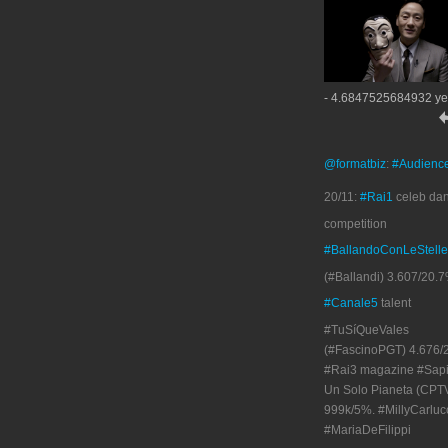
- 4.6847525684932 ye
@formatbiz
:
#Audienc
20/11:
#Rai1
celeb da
competition
#BallandoConLeStelle
(#Ballandi) 3.607/20.7
#Canale5
talent
#TuSíQueVales
(#FascinoPGT) 4.676/
#Rai3 magazine #Sapi
Un Solo Pianeta (CPT
999k/5%. #MillyCarluc
#MariaDeFilippi