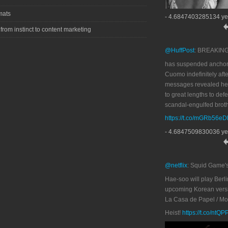
mats
- 4.6847403285134 ye
 from instinct to content marketing
@HuffPost
: BREAKIN
has suspended anchor
Cuomo indefinitely afte
messages revealed he
to great lengths to def
scandal-engulfed broth
https://t.co/mGRb56e
- 4.6847509830036 ye
@netflix
: Squid Game'
Hae-soo will play Berli
upcoming Korean versi
La Casa de Papel / M
Heist!
https://t.co/ntQ