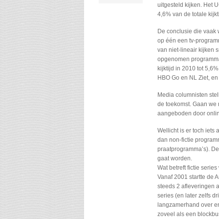
uitgesteld kijken. Het 
4,6% van de totale kijkt
De conclusie die vaak w
op één een tv-programm
van niet-lineair kijken 
opgenomen programma’s
kijktijd in 2010 tot 5,
HBO Go en NL Ziet, en
Media columnisten stell
de toekomst. Gaan we n
aangeboden door onlin
Wellicht is er toch iet
dan non-fictie programm
praatprogramma’s). De v
gaat worden.
Wat betreft fictie seri
Vanaf 2001 startte de 
steeds 2 afleveringen 
series (en later zelfs
langzamerhand over en h
zoveel als een blockbus