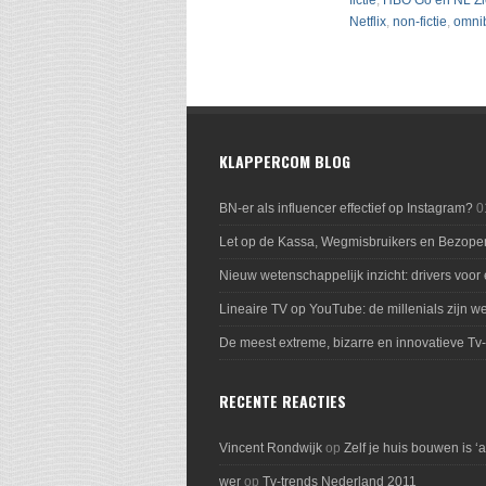
fictie
,
HBO Go en NL Zi
Netflix
,
non-fictie
,
omni
KLAPPERCOM BLOG
BN-er als influencer effectief op Instagram?
0
Let op de Kassa, Wegmisbruikers en Bezope
Nieuw wetenschappelijk inzicht: drivers voor
Lineaire TV op YouTube: de millenials zijn we
De meest extreme, bizarre en innovatieve Tv
RECENTE REACTIES
Vincent Rondwijk
op
Zelf je huis bouwen is ‘
wer
op
Tv-trends Nederland 2011