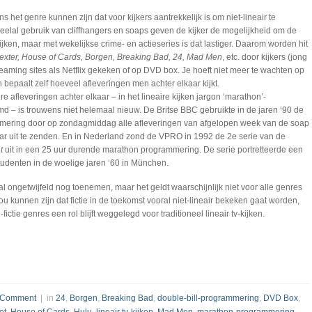
ns het genre kunnen zijn dat voor kijkers aantrekkelijk is om niet-lineair te
veelal gebruik van cliffhangers en soaps geven de kijker de mogelijkheid om de
jken, maar met wekelijkse crime- en actieseries is dat lastiger. Daarom worden hit
xter, House of Cards, Borgen, Breaking Bad, 24, Mad Men
, etc. door kijkers (jong
reaming sites als Netflix gekeken of op DVD box. Je hoeft niet meer te wachten op
bepaalt zelf hoeveel afleveringen men achter elkaar kijkt.
e afleveringen achter elkaar – in het lineaire kijken jargon ‘marathon’-
– is trouwens niet helemaal nieuw. De Britse BBC gebruikte in de jaren ‘90 de
mmering door op zondagmiddag alle afleveringen van afgelopen week van de soap
ar uit te zenden. En in Nederland zond de VPRO in 1992 de 2e serie van de
t
uit in een 25 uur durende marathon programmering. De serie portretteerde een
tudenten in de woelige jaren ‘60 in München.
 zal ongetwijfeld nog toenemen, maar het geldt waarschijnlijk niet voor alle genres
ou kunnen zijn dat fictie in de toekomst vooral niet-lineair bekeken gaat worden,
ictie genres een rol blijft weggelegd voor traditioneel lineair tv-kijken.
 Comment
| in
24
,
Borgen
,
Breaking Bad
,
double-bill-programmering
,
DVD Box
,