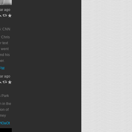
ar ago
h
J
R
G: CNN
 Chris
r text
 went
end his
er.
DFM
ar ago
h
J
R
s Park
n in the
on of
oney
PPIOaOt