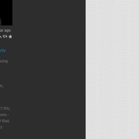
ar ago
h
J
R
eTV
ncing
%;
27.5%;
ens -
V Rai)
ci