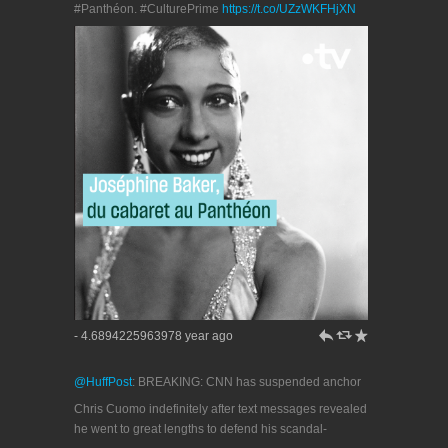
#Panthéon. #CulturePrime
https://t.co/UZzWKFHjXN
h
J
R
- 4.6894225963978 year ago
@HuffPost
: BREAKING: CNN has suspended anchor
Chris Cuomo indefinitely after text messages revealed
he went to great lengths to defend his scandal-