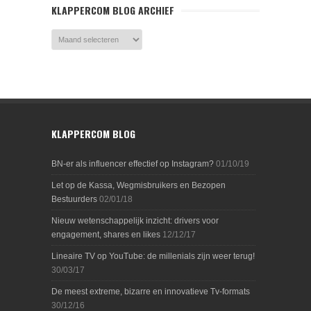
KLAPPERCOM BLOG ARCHIEF
KLAPPERCOM BLOG
BN-er als influencer effectief op Instagram?
01/10/19
Let op de Kassa, Wegmisbruikers en Bezopen
Bestuurders
02/01/18
Nieuw wetenschappelijk inzicht: drivers voor
engagement, shares en likes
12/12/17
Lineaire TV op YouTube: de millenials zijn weer terug!
30/03/17
De meest extreme, bizarre en innovatieve Tv-formats
30/12/16