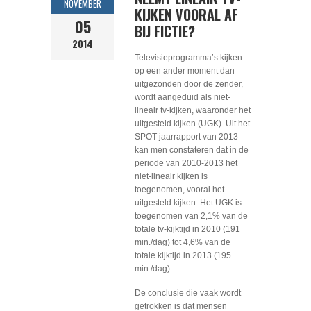
NOVEMBER
KIJKEN VOORAL AF
05
BIJ FICTIE?
2014
Televisieprogramma’s kijken
op een ander moment dan
uitgezonden door de zender,
wordt aangeduid als niet-
lineair tv-kijken, waaronder het
uitgesteld kijken (UGK). Uit het
SPOT jaarrapport van 2013
kan men constateren dat in de
periode van 2010-2013 het
niet-lineair kijken is
toegenomen, vooral het
uitgesteld kijken. Het UGK is
toegenomen van 2,1% van de
totale tv-kijktijd in 2010 (191
min./dag) tot 4,6% van de
totale kijktijd in 2013 (195
min./dag).
De conclusie die vaak wordt
getrokken is dat mensen