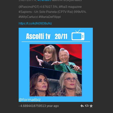
(#FascinoPGT) 4.676/27.5%; #Rai3 magazine
#Sapiens - Un Solo Pianeta (CPTV Rai) 999k/5%.
#MillyCarlucci #MariaDeFilippi
https://t.co/kdN09DBuNz
h
J
R
- 4.6894418759513 year ago