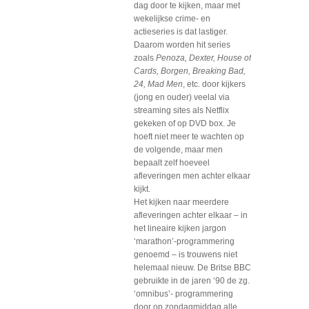
dag door te kijken, maar met
wekelijkse crime- en
actieseries is dat lastiger.
Daarom worden hit series
zoals
Penoza, Dexter, House of
Cards, Borgen, Breaking Bad,
24, Mad Men
, etc. door kijkers
(jong en ouder) veelal via
streaming sites als Netflix
gekeken of op DVD box. Je
hoeft niet meer te wachten op
de volgende, maar men
bepaalt zelf hoeveel
afleveringen men achter elkaar
kijkt.
Het kijken naar meerdere
afleveringen achter elkaar – in
het lineaire kijken jargon
‘marathon’-programmering
genoemd – is trouwens niet
helemaal nieuw. De Britse BBC
gebruikte in de jaren ‘90 de zg.
‘omnibus’- programmering
door op zondagmiddag alle