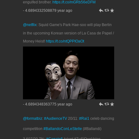
engulfed brother.
https://t.co/mGRb56eDFM
h
J
R
- 4.6894332508879 year ago
@netflix
: Squid Game's Park Hae-soo will play Berlin
in the upcoming Korean version of La Casa de Papel /
Money Heist!
https://t.co/ntQPPIOaOt
h
J
R
- 4.6894348363775 year ago
@formatbiz
:
#AudienceTV
20/11:
#Rai1
celeb dancing
competition
#BallandoConLeStelle
(#Ballandi)
3.607/20.7%;
#Canale5
talent #TuSíQueVales