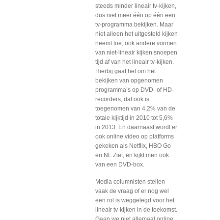
steeds minder lineair tv-kijken,
dus niet meer één op één een
tv-programma bekijken. Maar
niet alleen het uitgesteld kijken
neemt toe, ook andere vormen
van niet-lineair kijken snoepen
tijd af van het lineair tv-kijken.
Hierbij gaat het om het
bekijken van opgenomen
programma’s op DVD- of HD-
recorders, dat ook is
toegenomen van 4,2% van de
totale kijktijd in 2010 tot 5,6%
in 2013. En daarnaast wordt er
ook online video op platforms
gekeken als Netflix, HBO Go
en NL Ziet, en kijkt men ook
van een DVD-box.
Media columnisten stellen
vaak de vraag of er nog wel
een rol is weggelegd voor het
lineair tv-kijken in de toekomst.
Gaan we niet allemaal online