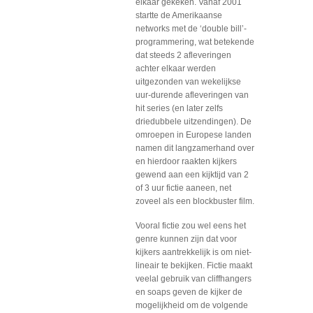
elkaar gekeken. Vanaf 2001
startte de Amerikaanse
networks met de ‘double bill’-
programmering, wat betekende
dat steeds 2 afleveringen
achter elkaar werden
uitgezonden van wekelijkse
uur-durende afleveringen van
hit series (en later zelfs
driedubbele uitzendingen). De
omroepen in Europese landen
namen dit langzamerhand over
en hierdoor raakten kijkers
gewend aan een kijktijd van 2
of 3 uur fictie aaneen, net
zoveel als een blockbuster film.
Vooral fictie zou wel eens het
genre kunnen zijn dat voor
kijkers aantrekkelijk is om niet-
lineair te bekijken. Fictie maakt
veelal gebruik van cliffhangers
en soaps geven de kijker de
mogelijkheid om de volgende