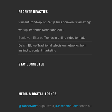
RECENTE REACTIES
Vincent Rondwijk
op
Zelf je huis bouwen is ‘amazing’
wer
op
Tv-trends Nederland 2011
Bonie von Eker
op
Trends in online video formats
Delsin Elu
op
Traditional television networks: from
instinct to content marketing
STAY CONNECTED
MEDIA & DIGITAL TRENDS
@francetvarts
: Aujourd'hui,
#JoséphineBaker
entre au