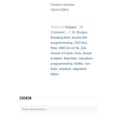
Charles Vaneker
Agnes Dijker
Posted by
Klapper
|
0
Comment
| in
24
,
Borgen
,
Breaking Bad
,
double-bill-
programmering
,
DVD Box
,
fictie
,
HBO Go en NL Ziet
,
House of Cards
,
Hulu
,
lineair
tv-kijken
,
Mad Men
,
marathon-
programmering
,
Netflix
,
non-
fictie
,
omnibus
,
uitgesteld
kijken
ZOEKEN