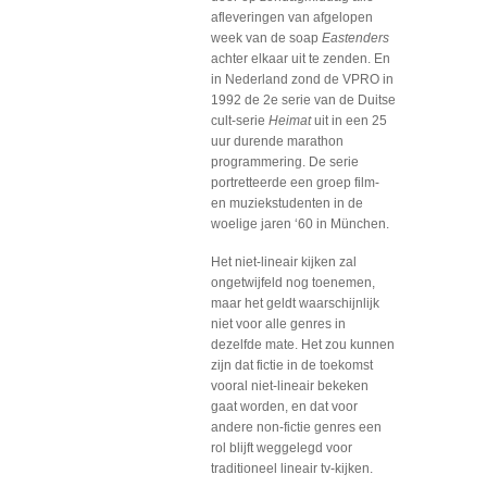
afleveringen van afgelopen
week van de soap
Eastenders
achter elkaar uit te zenden. En
in Nederland zond de VPRO in
1992 de 2e serie van de Duitse
cult-serie
Heimat
uit in een 25
uur durende marathon
programmering. De serie
portretteerde een groep film-
en muziekstudenten in de
woelige jaren ‘60 in München.
Het niet-lineair kijken zal
ongetwijfeld nog toenemen,
maar het geldt waarschijnlijk
niet voor alle genres in
dezelfde mate. Het zou kunnen
zijn dat fictie in de toekomst
vooral niet-lineair bekeken
gaat worden, en dat voor
andere non-fictie genres een
rol blijft weggelegd voor
traditioneel lineair tv-kijken.