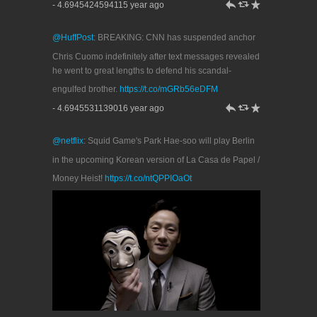
h
J
R
- 4.6945424594115 year ago
@HuffPost
: BREAKING: CNN has suspended anchor
Chris Cuomo indefinitely after text messages revealed
he went to great lengths to defend his scandal-
engulfed brother.
https://t.co/mGRb56eDFM
h
J
R
- 4.6945531139016 year ago
@netflix
: Squid Game's Park Hae-soo will play Berlin
in the upcoming Korean version of La Casa de Papel /
Money Heist!
https://t.co/ntQPPIOaOt