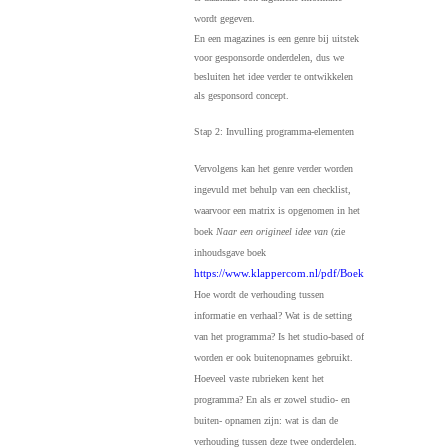
wordt gegeven.
En een magazines is een genre bij uitstek
voor gesponsorde onderdelen, dus we
besluiten het idee verder te ontwikkelen
als gesponsord concept.
Stap 2: Invulling programma-elementen
Vervolgens kan het genre verder worden
ingevuld met behulp van een checklist,
waarvoor een matrix is opgenomen in het
boek
Naar een origineel idee van
(zie
inhoudsgave boek
https://www.klappercom.nl/pdf/BoekTvTrends_03_I
Hoe wordt de verhouding tussen
informatie en verhaal? Wat is de setting
van het programma? Is het studio-based of
worden er ook buitenopnames gebruikt.
Hoeveel vaste rubrieken kent het
programma?
En als er zowel studio- en
buiten- opnamen zijn: wat is dan de
verhouding tussen deze twee onderdelen.