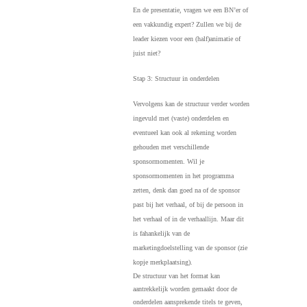
En de presentatie, vragen we een BN’er of
een vakkundig expert? Zullen we bij de
leader kiezen voor een (half)animatie of
juist niet?
Stap 3: Structuur in onderdelen
Vervolgens kan de structuur verder worden
ingevuld met (vaste) onderdelen en
eventueel kan ook al rekening worden
gehouden met verschillende
sponsormomenten. Wil je
sponsormomenten in het programma
zetten, denk dan goed na of de sponsor
past bij het verhaal, of bij de persoon in
het verhaal of in de verhaallijn. Maar dit
is fahankelijk van de
marketingdoelstelling van de sponsor (zie
kopje merkplaatsing).
De structuur van het format kan
aantrekkelijk worden gemaakt door de
onderdelen aansprekende titels te geven,