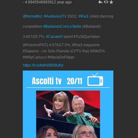
h
J
R
- 4.6945546993912 year ago
@formatbiz
:
#AudienceTV
20/11:
#Rai1
celeb dancing
competition
#BallandoConLeStelle
(#Ballandi)
3.607/20.7%;
#Canale5
talent #TuSíQueVales
(#FascinoPGT) 4.676/27.5%; #Rai3 magazine
#Sapiens - Un Solo Pianeta (CPTV Rai) 999k/5%.
#MillyCarlucci #MariaDeFilippi
https://t.co/kdN09DBuNz