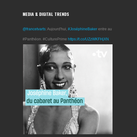
MEDIA & DIGITAL TRENDS
@francetvarts
: Aujourd'hui,
#JoséphineBaker
entre au
#Panthéon. #CulturePrime
https://t.co/UZzWKFHjXN