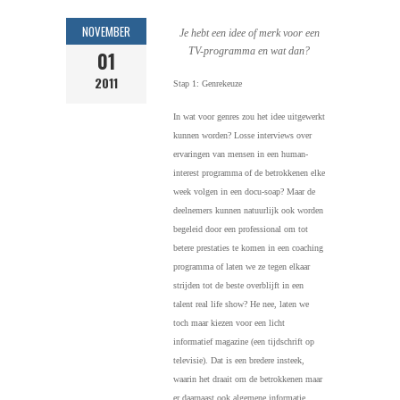
NOVEMBER
Je hebt een idee of merk voor een
TV-programma en wat dan?
01
2011
Stap 1: Genrekeuze
In wat voor genres zou het idee uitgewerkt
kunnen worden? Losse interviews over
ervaringen van mensen in een human-
interest programma of de betrokkenen elke
week volgen in een docu-soap? Maar de
deelnemers kunnen natuurlijk ook worden
begeleid door een professional om tot
betere prestaties te komen in een coaching
programma of laten we ze tegen elkaar
strijden tot de beste overblijft in een
talent real life show? He nee, laten we
toch maar kiezen voor een licht
informatief magazine (een tijdschrift op
televisie). Dat is een bredere insteek,
waarin het draait om de betrokkenen maar
er daarnaast ook algemene informatie