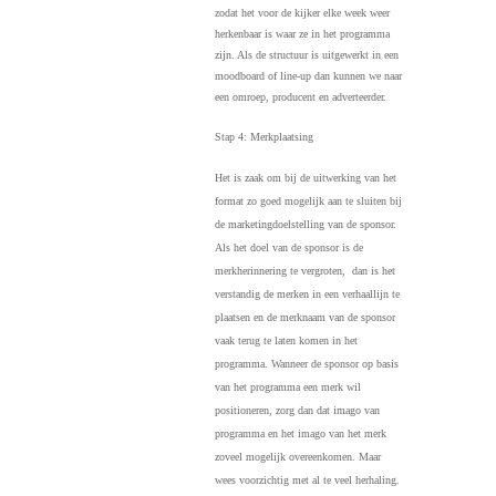
zodat het voor de kijker elke week weer
herkenbaar is waar ze in het programma
zijn. Als de structuur is uitgewerkt in een
moodboard of line-up dan kunnen we naar
een omroep, producent en adverteerder.
Stap 4: Merkplaatsing
Het is zaak om bij de uitwerking van het
format zo goed mogelijk aan te sluiten bij
de marketingdoelstelling van de sponsor.
Als het doel van de sponsor is de
merkherinnering te vergroten,
dan is het
verstandig de merken in een verhaallijn te
plaatsen en de merknaam van de sponsor
vaak terug te laten komen in het
programma. Wanneer de sponsor op basis
van het programma een merk wil
positioneren, zorg dan dat imago van
programma en het imago van het merk
zoveel mogelijk overeenkomen. Maar
wees voorzichtig met al te veel herhaling.