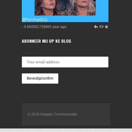
h
J
R
- 4.694561738965 year ago
ABONNEER MIJ OP KC BLOG
Emailadres:
© 2018 Klapper Communicatie