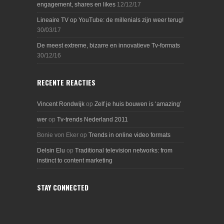
engagement, shares en likes
12/12/17
Lineaire TV op YouTube: de millenials zijn weer terug!
30/03/17
De meest extreme, bizarre en innovatieve Tv-formats
30/12/16
RECENTE REACTIES
Vincent Rondwijk
op
Zelf je huis bouwen is ‘amazing’
wer
op
Tv-trends Nederland 2011
Bonie von Eker
op
Trends in online video formats
Delsin Elu
op
Traditional television networks: from
instinct to content marketing
STAY CONNECTED