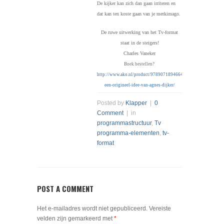
De kijker kan zich dan gaan irriteren en
dat kan ten koste gaan van je merkimago.
De ruwe uitwerking van het Tv-format
staat in de steigers!
Charles Vaneker
Boek bestellen?
http://www.ako.nl/product/9789071894664/naar-
een-origineel-idee-van-agnes-dijker/
Posted by
Klapper
|
0
Comment
| in
programmastructuur
,
Tv
programma-elementen
,
tv-
format
POST A COMMENT
Het e-mailadres wordt niet gepubliceerd.
Vereiste
velden zijn gemarkeerd met
*