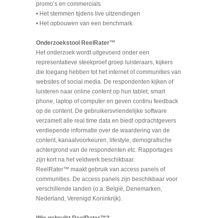
promo’s en commercials
• Het stemmen tijdens live uitzendingen
• Het opbouwen van een benchmark.
Onderzoekstool ReelRater™
Het onderzoek wordt uitgevoerd onder een
representatieve steekproef groep luisteraars, kijkers
die toegang hebben tot het internet of communities van
websites of social media. De respondenten kijken of
luisteren naar online content op hun tablet, smart
phone, laptop of computer en geven continu feedback
op de content. De gebruikersvriendelijke software
verzamelt alle real time data en biedt opdrachtgevers
verdiepende informatie over de waardering van de
content, kanaalvoorkeuren, lifestyle, demografische
achtergrond van de respondenten etc. Rapportages
zijn kort na het veldwerk beschikbaar.
ReelRater™ maakt gebruik van access panels of
communities. De access panels zijn beschikbaar voor
verschillende landen (o.a. België, Denemarken,
Nederland, Verenigd Koninkrijk).