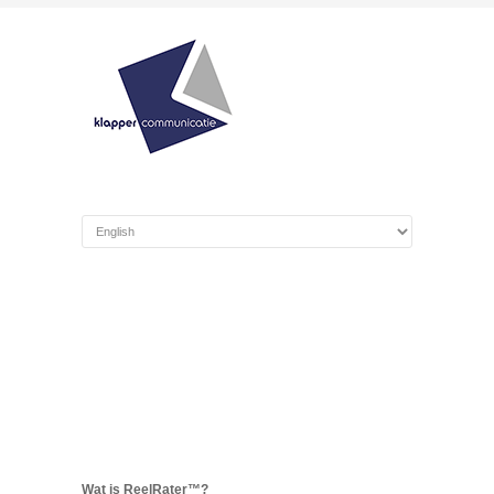
Wat is ReelRater™?