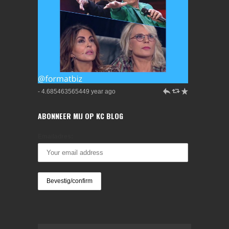
h
J
R
- 4.685463565449 year ago
ABONNEER MIJ OP KC BLOG
Emailadres: