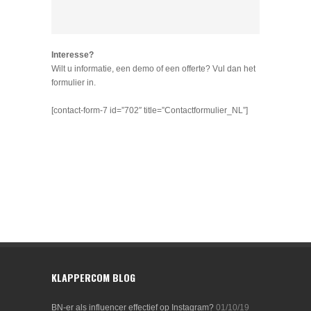
Interesse?
Wilt u informatie, een demo of een offerte? Vul dan het
formulier in.
[contact-form-7 id=”702″ title=”Contactformulier_NL”]
KLAPPERCOM BLOG
BN-er als influencer effectief op Instagram?
01/10/19