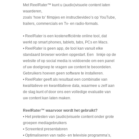
Met ReelRater™ kunt u (audio)visuele content laten
waarderen,
zoals ‘how to’ filmpjes en instructievideo’s op YouTube
,
trailers, commercials en Tv- en radio-formats.
• ReelRater is een kostenefficiënte online tool, dat
werkt op smart phones, tablets, tabs, PCs en Macs.
• ReelRater is geen app, de tool kan vanuit elke
standaard browser worden opgestart. Een linkje op de
website of op social media is voldoende om een panel
of uw doelgroep te vragen uw content te beoordelen.
Gebruikers hoeven geen software te installeren.
• ReelRater geeft als resultaat een combinatie van
kwalitatieve en kwantitatieve data, waarmee u zelf aan
de slag kunt of door ons een volledige evaluatie van
uw content kan laten maken.
ReelRater™ waarvoor wordt het gebruikt?
• Het pretesten van (audio)visuele content onder grote
groepen mediagebruikers
• Screentest presentatoren
• Optimaliseren van radio- en televisie programma’s,