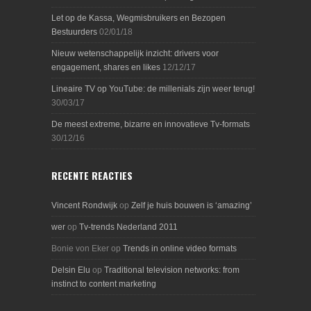
Let op de Kassa, Wegmisbruikers en Bezopen
Bestuurders
02/01/18
Nieuw wetenschappelijk inzicht: drivers voor
engagement, shares en likes
12/12/17
Lineaire TV op YouTube: de millenials zijn weer terug!
30/03/17
De meest extreme, bizarre en innovatieve Tv-formats
30/12/16
RECENTE REACTIES
Vincent Rondwijk
op
Zelf je huis bouwen is ‘amazing’
wer
op
Tv-trends Nederland 2011
Bonie von Eker
op
Trends in online video formats
Delsin Elu
op
Traditional television networks: from
instinct to content marketing