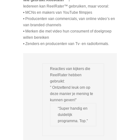
Wie gebruikt ReelRater™?
Iedereen kan ReelRater™ gebruiken, maar vooral:
• MCNs en makers van YouTube filmpjes
• Producenten van commercials, van online video’s en
van branded channels
• Merken die met video hun consument of doelgroep
willen bereiken
• Zenders en producenten van Tv- en radioformats.
Reacties van kijkers die
ReelRater hebben
gebruikt:
” Ontzettend leuk om op
deze manier je mening te
kunnen geven!”
“Super handig en
duidelijk
programma. Top.”