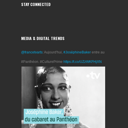
STAY CONNECTED
MEDIA & DIGITAL TRENDS
@francetvarts
: Aujourd'hui,
#JoséphineBaker
entre au
#Panthéon. #CulturePrime
https://t.co/UZzWKFHjXN