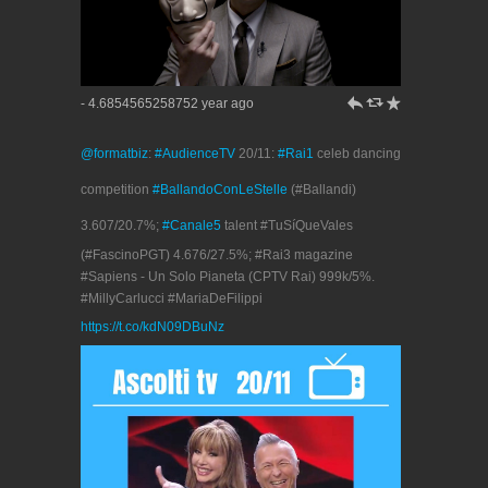
h
J
R
- 4.6854565258752 year ago
@formatbiz
:
#AudienceTV
20/11:
#Rai1
celeb dancing
competition
#BallandoConLeStelle
(#Ballandi)
3.607/20.7%;
#Canale5
talent #TuSíQueVales
(#FascinoPGT) 4.676/27.5%; #Rai3 magazine
#Sapiens - Un Solo Pianeta (CPTV Rai) 999k/5%.
#MillyCarlucci #MariaDeFilippi
https://t.co/kdN09DBuNz