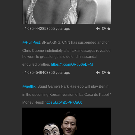
h
J
R
- 4.6854442858955 year ago
@HuffPost
: BREAKING: CNN has suspended anchor
Chris Cuomo indefinitely after text messages revealed
he went to great lengths to defend his scandal-
engulfed brother.
https://t.co/mGRb56eDFM
h
J
R
- 4.6854549403856 year ago
@netflix
: Squid Game's Park Hae-soo will play Berlin
in the upcoming Korean version of La Casa de Papel /
Money Heist!
https://t.co/ntQPPIOaOt