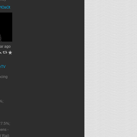
PPIOaOt
ar ago
h
J
R
eTV
ncing
%;
27.5%;
ens -
V Rai)