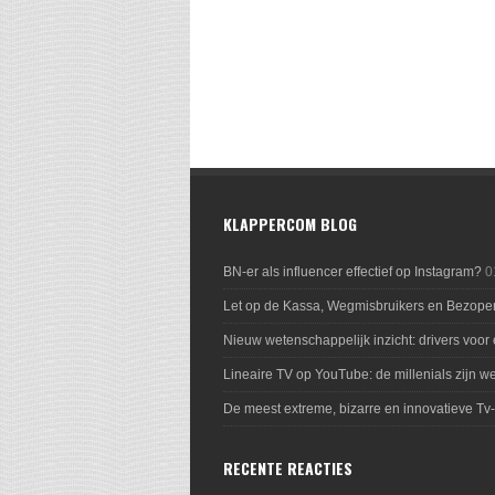
KLAPPERCOM BLOG
BN-er als influencer effectief op Instagram?
0
Let op de Kassa, Wegmisbruikers en Bezope
Nieuw wetenschappelijk inzicht: drivers voor
Lineaire TV op YouTube: de millenials zijn we
De meest extreme, bizarre en innovatieve Tv
RECENTE REACTIES