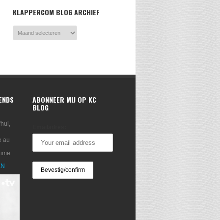
KLAPPERCOM BLOG ARCHIEF
RENDS
ABONNEER MIJ OP KC
BLOG
'hui,
Emailadres:
e au
rime
XN