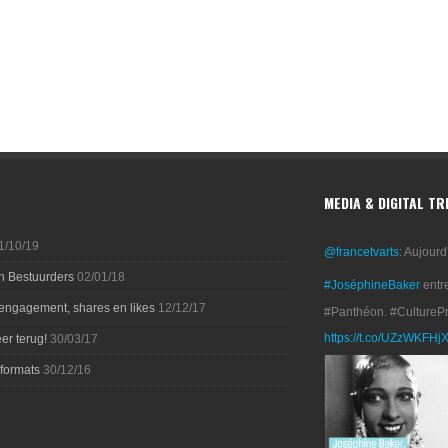
MEDIA & DIGITAL T
1/10/19
@francetvarts
: Aujourd
n Bestuurders
02/01/18
#JoséphineBaker
entr
 engagement, shares en likes
12/12/17
#Panthéon. #CultureP
https://t.co/UZzWKFHj
er terug!
30/03/17
-formats
30/12/16