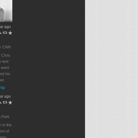
ar ago
h
J
R
G: CNN
 Chris
r text
 went
end his
er.
DFM
ar ago
h
J
R
s Park
n in the
on of
oney