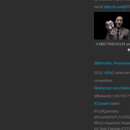
Heist!
https://t.co/ntQ
- 4.6867769216134 ye
@formatbiz
:
#Audienc
20/11:
#Rai1
celeb da
competition
#BallandoConLeStelle
(#Ballandi) 3.607/20.7
#Canale5
talent
#TuSíQueVales
(#FascinoPGT) 4.676/
#Rai3 magazine #Sapi
Un Solo Pianeta (CPT