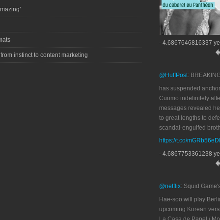
amazing’
mats
- 4.6867646816337 ye
 from instinct to content marketing
@HuffPost
: BREAKIN
has suspended anchor
Cuomo indefinitely afte
messages revealed he
to great lengths to def
scandal-engulfed broth
https://t.co/mGRb56e
- 4.6867753361238 ye
@netflix
: Squid Game'
Hae-soo will play Berli
upcoming Korean versi
La Casa de Papel / M