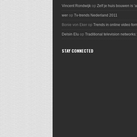
Vincent Rondwijk
op
Zelf je huis bouwen is ‘
wer
op
Tv-trends Nederland 2011
Bonie von Eker
op
Trends in online video for
Delsin Elu
op
Traditional television networks:
STAY CONNECTED