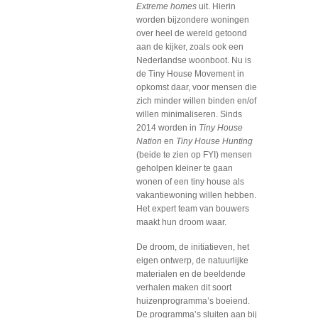
Extreme homes
uit. Hierin
worden bijzondere woningen
over heel de wereld getoond
aan de kijker, zoals ook een
Nederlandse woonboot. Nu is
de Tiny House Movement in
opkomst daar, voor mensen die
zich minder willen binden en/of
willen minimaliseren. Sinds
2014 worden in
Tiny House
Nation
en
Tiny House Hunting
(beide te zien op FYI) mensen
geholpen kleiner te gaan
wonen of een tiny house als
vakantiewoning willen hebben.
Het expert team van bouwers
maakt hun droom waar.
De droom, de initiatieven, het
eigen ontwerp, de natuurlijke
materialen en de beeldende
verhalen maken dit soort
huizenprogramma’s boeiend.
De programma’s sluiten aan bij