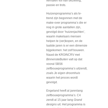
verhalen vol van bezieling,
passie en trots.
Huizenprogramma’s als tv-
trend zijn begonnen met de
make-over programma’s die er
nog in grote aantallen zijn,
gevolgd door ‘huizenjachten’,
waarin makelaars mensen
helpen te (ver)kopen, en de
laatste jaren is er een dimensie
bijgekomen: het zelf bouwen.
Naast de KRO/NCRV met
BinnensteBuiten
valt op dat
vooral SBS6
zelfbouwprogramma’s uitzendt,
zoals
Je eigen droomhuis
waarin het proces wordt
gevolgd.
Engeland heeft al jarenlang
zelfbouwprogramma’s. C4
zendt al 15 jaar lang
Grand
designs
uit. Het programma is