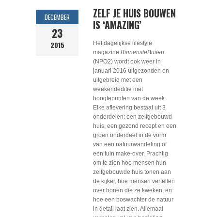
ZELF JE HUIS BOUWEN
DECEMBER
IS ‘AMAZING’
23
2015
Het dagelijkse lifestyle
magazine
BinnensteBuiten
(NPO2) wordt ook weer in
januari 2016 uitgezonden en
uitgebreid met een
weekendeditie met
hoogtepunten van de week.
Elke aflevering bestaat uit 3
onderdelen: een zelfgebouwd
huis, een gezond recept en een
groen onderdeel in de vorm
van een natuurwandeling of
een tuin make-over. Prachtig
om te zien hoe mensen hun
zelfgebouwde huis tonen aan
de kijker, hoe mensen vertellen
over bonen die ze kweken, en
hoe een boswachter de natuur
in detail laat zien. Allemaal