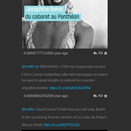
h
J
R
- 4.6869777714358 year ago
@HuffPost
: BREAKING: CNN has suspended anchor
Chris Cuomo indefinitely after text messages revealed
he went to great lengths to defend his scandal-
engulfed brother.
https://t.co/mGRb56eDFM
h
J
R
- 4.6869884259259 year ago
@netflix
: Squid Game's Park Hae-soo will play Berlin
in the upcoming Korean version of La Casa de Papel /
Money Heist!
https://t.co/ntQPPIOaOt