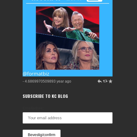
h
J
R
- 4.6869970509893 year ago
SUBSCRIBE TO KC BLOG
Emailadres: