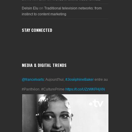
Delsin Elu
on
Traditional television networks: from
instinct to content marketing
STAY CONNECTED
MEDIA & DIGITAL TRENDS
@francetvarts
: Aujourd'hui,
#JoséphineBaker
entre au
#Panthéon. #CulturePrime
https://t.co/UZzWKFHjXN