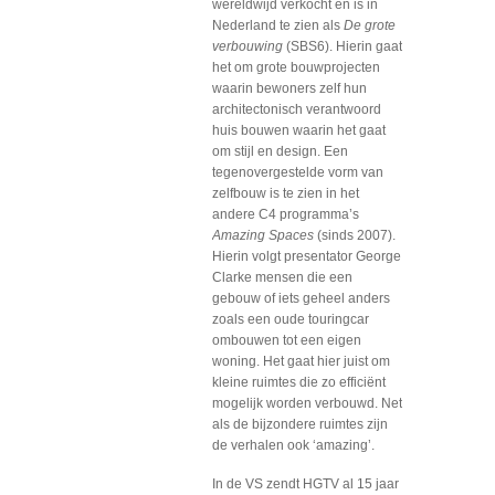
wereldwijd verkocht en is in
Nederland te zien als
De grote
verbouwing
(SBS6). Hierin gaat
het om grote bouwprojecten
waarin bewoners zelf hun
architectonisch verantwoord
huis bouwen waarin het gaat
om stijl en design. Een
tegenovergestelde vorm van
zelfbouw is te zien in het
andere C4 programma’s
Amazing Spaces
(sinds 2007).
Hierin volgt presentator George
Clarke mensen die een
gebouw of iets geheel anders
zoals een oude touringcar
ombouwen tot een eigen
woning. Het gaat hier juist om
kleine ruimtes die zo efficiënt
mogelijk worden verbouwd. Net
als de bijzondere ruimtes zijn
de verhalen ook ‘amazing’.
In de VS zendt HGTV al 15 jaar