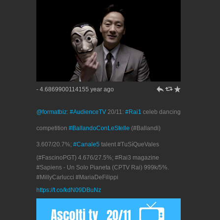
h
J
R
- 4.6869900114155 year ago
@formatbiz
:
#AudienceTV
20/11:
#Rai1
celeb dancing
competition
#BallandoConLeStelle
(#Ballandi)
3.607/20.7%;
#Canale5
talent #TuSíQueVales
(#FascinoPGT) 4.676/27.5%; #Rai3 magazine
#Sapiens - Un Solo Pianeta (CPTV Rai) 999k/5%.
#MillyCarlucci #MariaDeFilippi
https://t.co/kdN09DBuNz