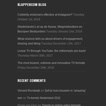
KLAPPERCOM BLOG
Celebrity endorsers effective at Instagram?
Tuesday
October 1st, 2019
(Nederlands) Let op de Kassa, Wegmisbruikers en
Bezopen Bestuurders
Tuesday January 2nd, 2018
What science tells us about drivers of engagement,
sharing and liking
Tuesday December 12th, 2017
Linear TV through YouTube: the millennials are back!
Thursday March 30th, 2017
The most bizarre, extreme and innovative TV formats
Friday December 30th, 2016
RECENT COMMENTS
Vincent Rondwijk
on
Zelf je huis bouwen is ‘amazing’
wer
on
Tv-trends Nederland 2011
Bonie von Eker
on
Trends in online video formats