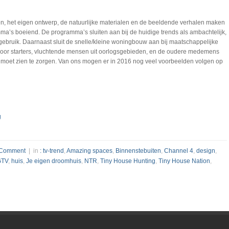
ven, het eigen ontwerp, de natuurlijke materialen en de beeldende verhalen maken
ma’s boeiend. De programma’s sluiten aan bij de huidige trends als ambachtelijk,
gebruik. Daarnaast sluit de snelle/kleine woningbouw aan bij maatschappelijke
voor starters, vluchtende mensen uit oorlogsgebieden, en de oudere medemens
lf moet zien te zorgen. Van ons mogen er in 2016 nog veel voorbeelden volgen op
g
 Comment
| in
: tv-trend
,
Amazing spaces
,
Binnenstebuiten
,
Channel 4
,
design
,
TV
,
huis
,
Je eigen droomhuis
,
NTR
,
Tiny House Hunting
,
Tiny House Nation
,