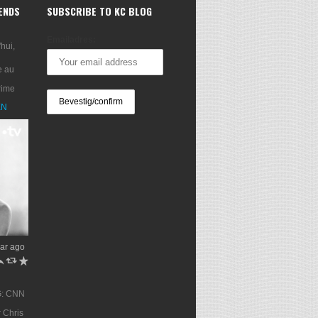
RENDS
SUBSCRIBE TO KC BLOG
Emailadres:
'hui,
e au
rime
XN
ar ago
h
J
R
G: CNN
 Chris