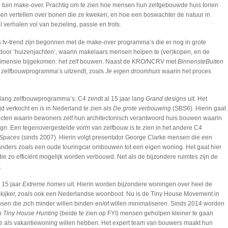
 tuin make-over. Prachtig om te zien hoe mensen hun zelfgebouwde huis tonen
sen vertellen over bonen die ze kweken, en hoe een boswachter de natuur in
al verhalen vol van bezieling, passie en trots.
tv-trend zijn begonnen met de make-over programma’s die er nog in grote
d door ‘huizenjachten’, waarin makelaars mensen helpen te (ver)kopen, en de
n dimensie bijgekomen: het zelf bouwen. Naast de KRO/NCRV met
BinnensteBuiten
6 zelfbouwprogramma’s uitzendt, zoals
Je eigen droomhuis
waarin het proces
nlang zelfbouwprogramma’s. C4 zendt al 15 jaar lang
Grand designs
uit. Het
 verkocht en is in Nederland te zien als
De grote verbouwing
(SBS6). Hierin gaat
cten waarin bewoners zelf hun architectonisch verantwoord huis bouwen waarin
sign. Een tegenovergestelde vorm van zelfbouw is te zien in het andere C4
 Spaces
(sinds 2007). Hierin volgt presentator George Clarke mensen die een
anders zoals een oude touringcar ombouwen tot een eigen woning. Het gaat hier
 die zo efficiënt mogelijk worden verbouwd. Net als de bijzondere ruimtes zijn de
.
 15 jaar
Extreme homes
uit. Hierin worden bijzondere woningen over heel de
kijker, zoals ook een Nederlandse woonboot. Nu is de Tiny House Movement in
sen die zich minder willen binden en/of willen minimaliseren. Sinds 2014 worden
n
Tiny House Hunting
(beide te zien op FYI) mensen geholpen kleiner te gaan
e als vakantiewoning willen hebben. Het expert team van bouwers maakt hun