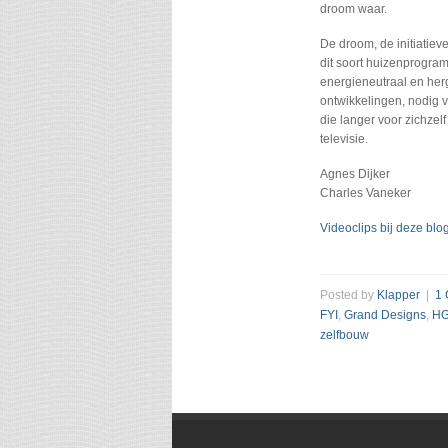
droom waar.
De droom, de initiatie
dit soort huizenprogram
energieneutraal en her
ontwikkelingen, nodig 
die langer voor zichze
televisie.
Agnes Dijker
Charles Vaneker
Videoclips bij deze blo
Posted by
Klapper
|
1
FYI
,
Grand Designs
,
HG
zelfbouw