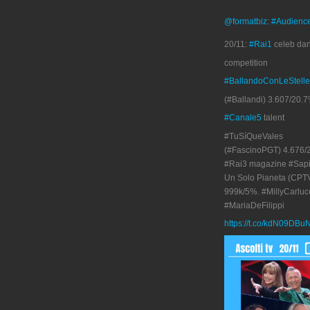
@formatbiz
:
#Audienc
20/11:
#Rai1
celeb da
competition
#BallandoConLeStelle
(#Ballandi) 3.607/20.7
#Canale5
talent
#TuSíQueVales
(#FascinoPGT) 4.676/
#Rai3 magazine #Sapi
Un Solo Pianeta (CPT
999k/5%. #MillyCarluc
#MariaDeFilippi
https://t.co/kdN09DBu