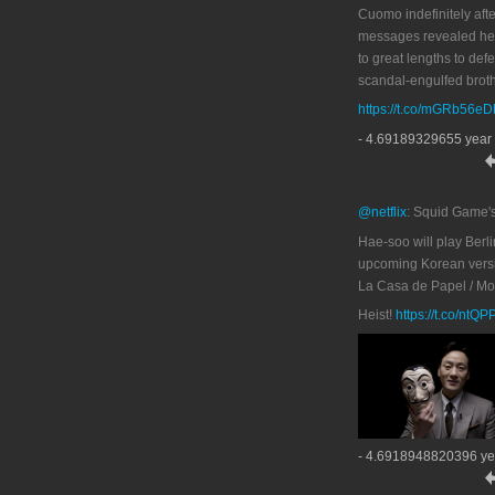
Cuomo indefinitely afte
messages revealed he
to great lengths to def
scandal-engulfed broth
https://t.co/mGRb56e
- 4.69189329655 year
@netflix
: Squid Game'
Hae-soo will play Berli
upcoming Korean versi
La Casa de Papel / M
Heist!
https://t.co/ntQ
- 4.6918948820396 ye