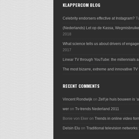
KLAPPERCOM BLOG
Celebrity endorsers effective at Instagram?
T
(Nederlands) Let op de Kassa, Wegmisbruik
2018
What science tells us about drivers of engage
2017
Linear TV through YouTube: the millennials a
The most bizarre, extreme and innovative TV 
RECENT COMMENTS
Vincent Rondwijk
on
Zelf je huis bouwen is ‘
wer
on
Tv-trends Nederland 2011
Bonie von Eker
on
Trends in online video for
Delsin Elu
on
Traditional television networks: