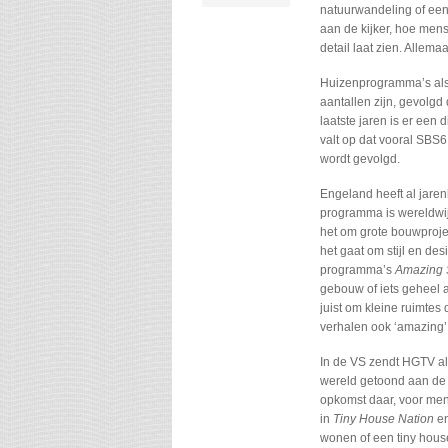
natuurwandeling of een
aan de kijker, hoe men
detail laat zien. Allema
Huizenprogramma’s als 
aantallen zijn, gevolg
laatste jaren is er ee
valt op dat vooral SBS
wordt gevolgd.
Engeland heeft al jare
programma is wereldwijd
het om grote bouwproje
het gaat om stijl en de
programma’s
Amazing
gebouw of iets geheel 
juist om kleine ruimtes
verhalen ook ‘amazing’
In de VS zendt HGTV al
wereld getoond aan de 
opkomst daar, voor men
in
Tiny House Nation
e
wonen of een tiny hous