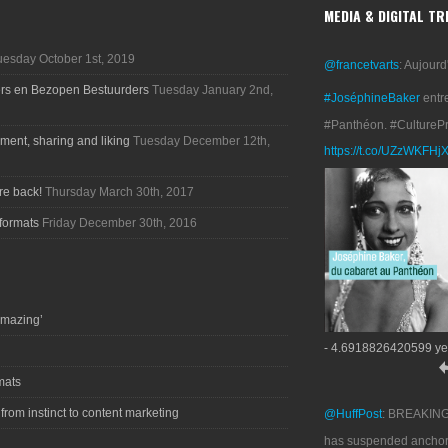
MEDIA & DIGITAL T
uesday October 1st, 2019
@francetvarts
: Aujourd
ers en Bezopen Bestuurders
Tuesday January 2nd,
#JoséphineBaker
entr
#Panthéon. #CultureP
ment, sharing and liking
Tuesday December 12th,
https://t.co/UZzWKFHj
re back!
Thursday March 30th, 2017
formats
Friday December 30th, 2016
amazing’
- 4.6918826420599 ye
mats
 from instinct to content marketing
@HuffPost
: BREAKIN
has suspended anchor