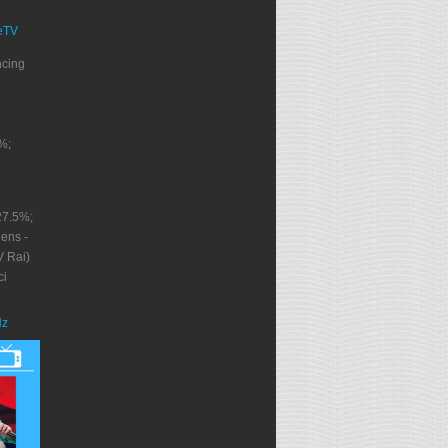
eTV
ncing
%;
27.5%;
ens -
V Rai)
ci
Nz