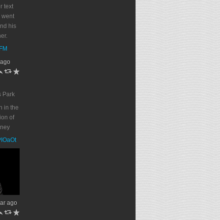
r text
 went
end his
er.
DFM
 ago
h
J
R
s Park
n in the
on of
oney
PPIOaOt
ar ago
h
J
R