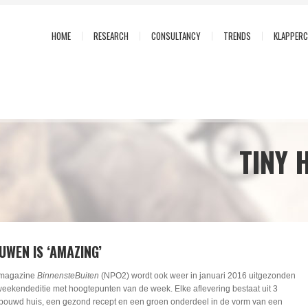
HOME
RESEARCH
CONSULTANCY
TRENDS
KLAPPER
TINY 
OUWEN IS ‘AMAZING’
e magazine
BinnensteBuiten
(NPO2) wordt ook weer in januari 2016 uitgezonden
weekendeditie met hoogtepunten van de week. Elke aflevering bestaat uit 3
bouwd huis, een gezond recept en een groen onderdeel in de vorm van een