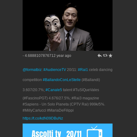
h
J
R
- 4.6888107876712 year ago
@formatbiz
:
#AudienceTV
20/11:
#Rai1
celeb dancing
competition
#BallandoConLeStelle
(#Ballandi)
3.607/20.7%;
#Canale5
talent #TuSíQueVales
(#FascinoPGT) 4.676/27.5%; #Rai3 magazine
#Sapiens - Un Solo Pianeta (CPTV Rai) 999k/5%.
#MillyCarlucci #MariaDeFilippi
https://t.co/kdN09DBuNz