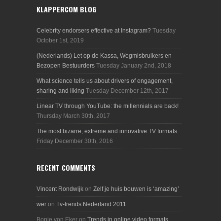
KLAPPERCOM BLOG
Celebrity endorsers effective at Instagram?
Tuesday
October 1st, 2019
(Nederlands) Let op de Kassa, Wegmisbruikers en
Bezopen Bestuurders
Tuesday January 2nd, 2018
What science tells us about drivers of engagement,
sharing and liking
Tuesday December 12th, 2017
Linear TV through YouTube: the millennials are back!
Thursday March 30th, 2017
The most bizarre, extreme and innovative TV formats
Friday December 30th, 2016
RECENT COMMENTS
Vincent Rondwijk
on
Zelf je huis bouwen is ‘amazing’
wer
on
Tv-trends Nederland 2011
Bonie von Eker
on
Trends in online video formats