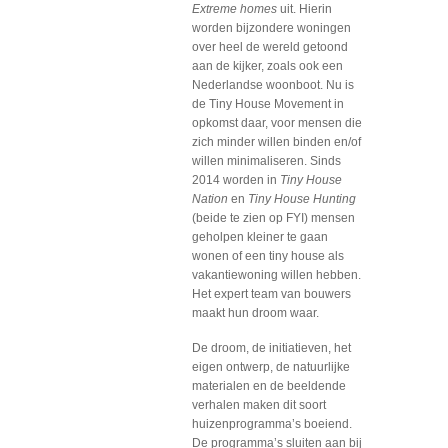
Extreme homes
uit. Hierin
worden bijzondere woningen
over heel de wereld getoond
aan de kijker, zoals ook een
Nederlandse woonboot. Nu is
de Tiny House Movement in
opkomst daar, voor mensen die
zich minder willen binden en/of
willen minimaliseren. Sinds
2014 worden in
Tiny House
Nation
en
Tiny House Hunting
(beide te zien op FYI) mensen
geholpen kleiner te gaan
wonen of een tiny house als
vakantiewoning willen hebben.
Het expert team van bouwers
maakt hun droom waar.
De droom, de initiatieven, het
eigen ontwerp, de natuurlijke
materialen en de beeldende
verhalen maken dit soort
huizenprogramma’s boeiend.
De programma’s sluiten aan bij