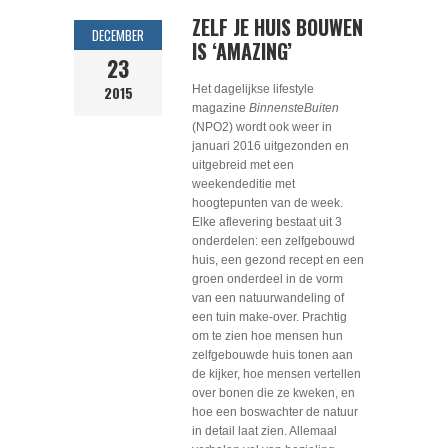
ZELF JE HUIS BOUWEN
DECEMBER
IS ‘AMAZING’
23
2015
Het dagelijkse lifestyle
magazine
BinnensteBuiten
(NPO2) wordt ook weer in
januari 2016 uitgezonden en
uitgebreid met een
weekendeditie met
hoogtepunten van de week.
Elke aflevering bestaat uit 3
onderdelen: een zelfgebouwd
huis, een gezond recept en een
groen onderdeel in de vorm
van een natuurwandeling of
een tuin make-over. Prachtig
om te zien hoe mensen hun
zelfgebouwde huis tonen aan
de kijker, hoe mensen vertellen
over bonen die ze kweken, en
hoe een boswachter de natuur
in detail laat zien. Allemaal