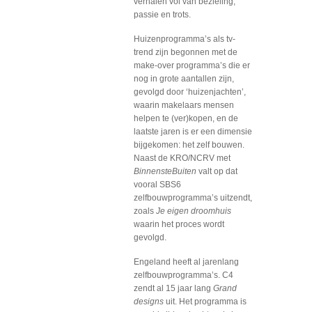
verhalen vol van bezieling,
passie en trots.
Huizenprogramma’s als tv-
trend zijn begonnen met de
make-over programma’s die er
nog in grote aantallen zijn,
gevolgd door ‘huizenjachten’,
waarin makelaars mensen
helpen te (ver)kopen, en de
laatste jaren is er een dimensie
bijgekomen: het zelf bouwen.
Naast de KRO/NCRV met
BinnensteBuiten
valt op dat
vooral SBS6
zelfbouwprogramma’s uitzendt,
zoals
Je eigen droomhuis
waarin het proces wordt
gevolgd.
Engeland heeft al jarenlang
zelfbouwprogramma’s. C4
zendt al 15 jaar lang
Grand
designs
uit. Het programma is