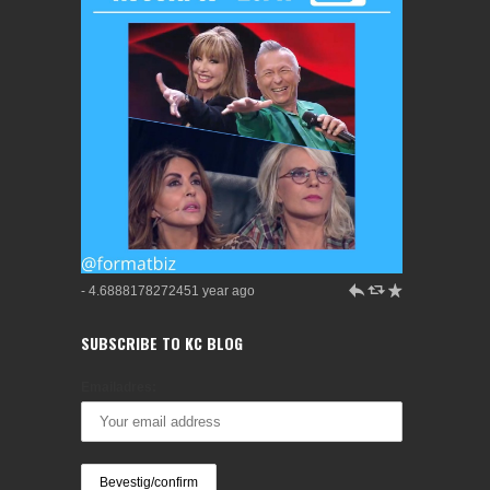
h
J
R
- 4.6888178272451 year ago
SUBSCRIBE TO KC BLOG
Emailadres: