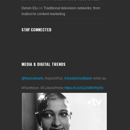
Delsin Elu
on
Traditional television networks: from
instinct to content marketing
STAY CONNECTED
MEDIA & DIGITAL TRENDS
@francetvarts
: Aujourd'hui,
#JoséphineBaker
entre au
#Panthéon. #CulturePrime
https://t.co/UZzWKFHjXN