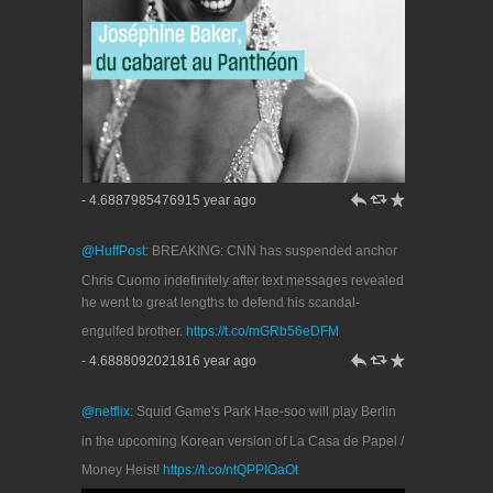
h
J
R
- 4.6887985476915 year ago
@HuffPost
: BREAKING: CNN has suspended anchor
Chris Cuomo indefinitely after text messages revealed
he went to great lengths to defend his scandal-
engulfed brother.
https://t.co/mGRb56eDFM
h
J
R
- 4.6888092021816 year ago
@netflix
: Squid Game's Park Hae-soo will play Berlin
in the upcoming Korean version of La Casa de Papel /
Money Heist!
https://t.co/ntQPPIOaOt