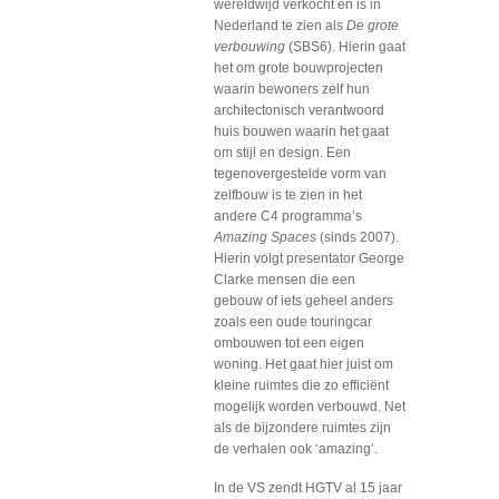
wereldwijd verkocht en is in
Nederland te zien als
De grote
verbouwing
(SBS6). Hierin gaat
het om grote bouwprojecten
waarin bewoners zelf hun
architectonisch verantwoord
huis bouwen waarin het gaat
om stijl en design. Een
tegenovergestelde vorm van
zelfbouw is te zien in het
andere C4 programma’s
Amazing Spaces
(sinds 2007).
Hierin volgt presentator George
Clarke mensen die een
gebouw of iets geheel anders
zoals een oude touringcar
ombouwen tot een eigen
woning. Het gaat hier juist om
kleine ruimtes die zo efficiënt
mogelijk worden verbouwd. Net
als de bijzondere ruimtes zijn
de verhalen ook ‘amazing’.
In de VS zendt HGTV al 15 jaar