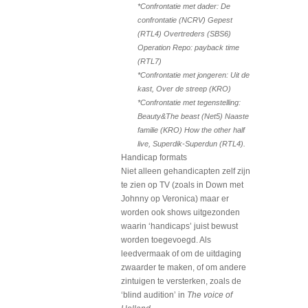
*Confrontatie met dader: De
confrontatie (NCRV) Gepest
(RTL4) Overtreders (SBS6)
Operation Repo: payback time
(RTL7)
*Confrontatie met jongeren: Uit de
kast, Over de streep (KRO)
*Confrontatie met tegenstelling:
Beauty&The beast (Net5) Naaste
familie (KRO) How the other half
live, Superdik-Superdun (RTL4).
Handicap formats
Niet alleen gehandicapten zelf zijn
te zien op TV (zoals in Down met
Johnny op Veronica) maar er
worden ook shows uitgezonden
waarin ‘handicaps’ juist bewust
worden toegevoegd. Als
leedvermaak of om de uitdaging
zwaarder te maken, of om andere
zintuigen te versterken, zoals de
‘blind audition’ in
The voice of