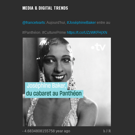
MEDIA & DIGITAL TRENDS
@francetvarts
: Aujourd'hui,
#JoséphineBaker
entre au
#Panthéon. #CulturePrime
https://t.co/UZzWKFHjXN
- 4.6834808155758 year ago
h
J
R