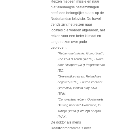
Reizen met een missie en naar
niet alledaagse bestemmingen
heeft een belangrijke plaats op de
Nederlandse televisie. De travel
trends zijn: het reizen naar
locaties die worden afgeraden, het
reizen voor een beter klimaat en
lange reizen over grote
gebieden.
*Reizen met missie: Going South,
Zee zout & zeilen (AVRO) Dwars
door Diaspora (JO) Pelgrimscode
(EO)
*Gevaarlijke reizen: Reisadvies
negatief (KRO), Lauren verslaat
(Veronica) How to stay alive
(BNN)
*Continentaal reizen: Oostwaarts,
De weg naar het Avondland, In
Turkije (VPRO) We zijn er bijna
(MAX).
De doktor als mens
Reality programma’s over