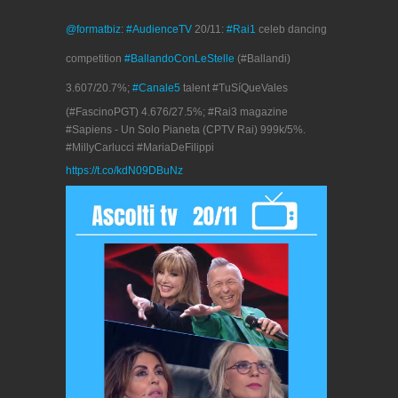
@formatbiz
:
#AudienceTV
20/11:
#Rai1
celeb dancing
competition
#BallandoConLeStelle
(#Ballandi)
3.607/20.7%;
#Canale5
talent #TuSíQueVales
(#FascinoPGT) 4.676/27.5%; #Rai3 magazine
#Sapiens - Un Solo Pianeta (CPTV Rai) 999k/5%.
#MillyCarlucci #MariaDeFilippi
https://t.co/kdN09DBuNz