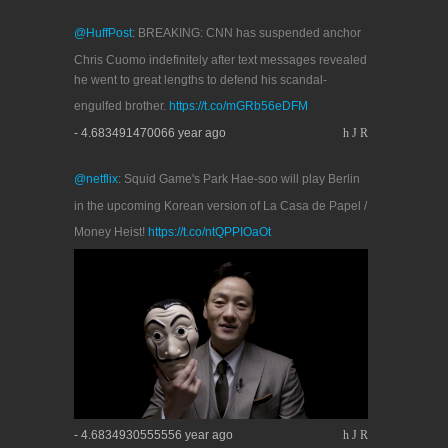
@HuffPost
: BREAKING: CNN has suspended anchor
Chris Cuomo indefinitely after text messages revealed
he went to great lengths to defend his scandal-
engulfed brother.
https://t.co/mGRb56eDFM
- 4.683491470066 year ago
h
J
R
@netflix
: Squid Game's Park Hae-soo will play Berlin
in the upcoming Korean version of La Casa de Papel /
Money Heist!
https://t.co/ntQPPIOaOt
- 4.6834930555556 year ago
h
J
R