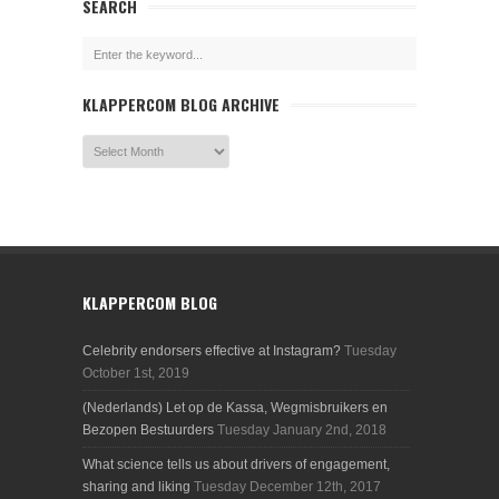
SEARCH
KLAPPERCOM BLOG ARCHIVE
KLAPPERCOM BLOG
Celebrity endorsers effective at Instagram?
Tuesday
October 1st, 2019
(Nederlands) Let op de Kassa, Wegmisbruikers en
Bezopen Bestuurders
Tuesday January 2nd, 2018
What science tells us about drivers of engagement,
sharing and liking
Tuesday December 12th, 2017