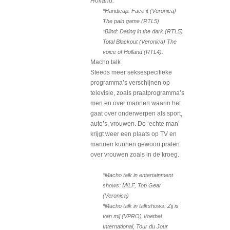
Holland.
*Handicap: Face it (Veronica)
The pain game (RTL5)
*Blind: Dating in the dark (RTL5)
Total Blackout (Veronica) The
voice of
Holland
(RTL4).
Macho talk
Steeds meer seksespecifieke
programma’s verschijnen op
televisie, zoals praatprogramma’s
men en over mannen waarin het
gaat over onderwerpen als sport,
auto’s, vrouwen. De ‘echte man’
krijgt weer een plaats op TV en
mannen kunnen gewoon praten
over vrouwen zoals in de kroeg.
*Macho talk in entertainment
shows: M!LF, Top Gear
(Veronica)
*Macho talk in talkshows: Zij is
van mij
(VPRO) Voetbal
International, Tour du Jour