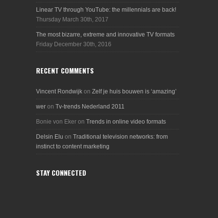
Linear TV through YouTube: the millennials are back!
Thursday March 30th, 2017
The most bizarre, extreme and innovative TV formats
Friday December 30th, 2016
RECENT COMMENTS
Vincent Rondwijk
on
Zelf je huis bouwen is ‘amazing’
wer
on
Tv-trends Nederland 2011
Bonie von Eker
on
Trends in online video formats
Delsin Elu
on
Traditional television networks: from
instinct to content marketing
STAY CONNECTED