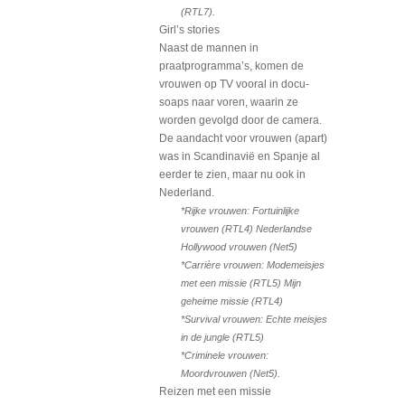
(RTL7).
Girl’s stories
Naast de mannen in
praatprogramma’s, komen de
vrouwen op TV vooral in docu-
soaps naar voren, waarin ze
worden gevolgd door de camera.
De aandacht voor vrouwen (apart)
was in Scandinavië en Spanje al
eerder te zien, maar nu ook in
Nederland.
*Rijke vrouwen: Fortuinlijke
vrouwen (RTL4) Nederlandse
Hollywood vrouwen (Net5)
*Carrière vrouwen: Modemeisjes
met een missie (RTL5) Mijn
geheime missie (RTL4)
*Survival vrouwen: Echte meisjes
in de jungle (RTL5)
*Criminele vrouwen:
Moordvrouwen (Net5).
Reizen met een missie