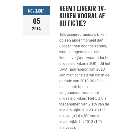
NEEMT LINEAIR TV-
NOVEMBER
KIJKEN VOORAL AF
05
BIJ FICTIE?
2014
Televisieprogramma’s kijken
op een ander moment dan
uitgezonden door de zender,
wordt aangeduid als niet-
lineair tv-kijken, waaronder het
uitgesteld kijken (UGK). Uit het
SPOT jaarrapport van 2013
kan men constateren dat in de
periode van 2010-2013 het
niet-lineair kijken is
toegenomen, vooral het
uitgesteld kijken. Het UGK is
toegenomen van 2,1% van de
totale tv-kijktijd in 2010 (191
min./dag) tot 4,6% van de
totale kijktijd in 2013 (195
min./dag).