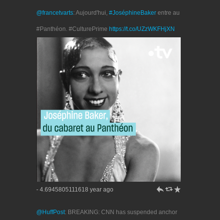
@francetvarts
: Aujourd'hui,
#JoséphineBaker
entre au
#Panthéon. #CulturePrime
https://t.co/UZzWKFHjXN
h
J
R
- 4.6945805111618 year ago
@HuffPost
: BREAKING: CNN has suspended anchor