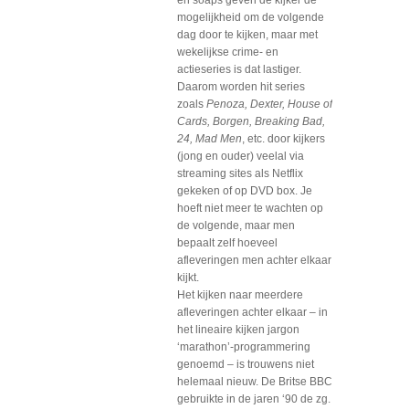
en soaps geven de kijker de
mogelijkheid om de volgende
dag door te kijken, maar met
wekelijkse crime- en
actieseries is dat lastiger.
Daarom worden hit series
zoals
Penoza, Dexter, House of
Cards, Borgen, Breaking Bad,
24, Mad Men
, etc. door kijkers
(jong en ouder) veelal via
streaming sites als Netflix
gekeken of op DVD box. Je
hoeft niet meer te wachten op
de volgende, maar men
bepaalt zelf hoeveel
afleveringen men achter elkaar
kijkt.
Het kijken naar meerdere
afleveringen achter elkaar – in
het lineaire kijken jargon
‘marathon’-programmering
genoemd – is trouwens niet
helemaal nieuw. De Britse BBC
gebruikte in de jaren ‘90 de zg.