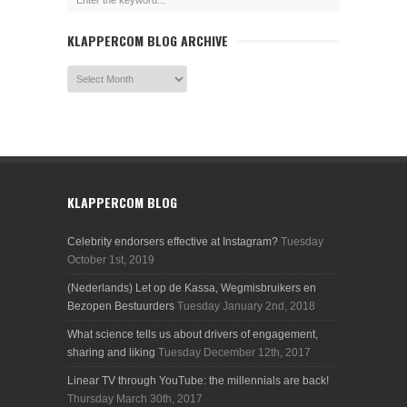
KLAPPERCOM BLOG ARCHIVE
KLAPPERCOM BLOG
Celebrity endorsers effective at Instagram?
Tuesday
October 1st, 2019
(Nederlands) Let op de Kassa, Wegmisbruikers en
Bezopen Bestuurders
Tuesday January 2nd, 2018
What science tells us about drivers of engagement,
sharing and liking
Tuesday December 12th, 2017
Linear TV through YouTube: the millennials are back!
Thursday March 30th, 2017