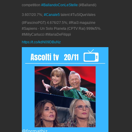
competition
#BallandoConLeStelle
(#Ballandi)
3.607/20.7%;
#Canale5
talent #TuSíQueVales
(#FascinoPGT) 4.676/27.5%; #Rai3 magazine
#Sapiens - Un Solo Pianeta (CPTV Rai) 999k/5%.
#MillyCarlucci #MariaDeFilippi
https://t.co/kdN09DBuNz