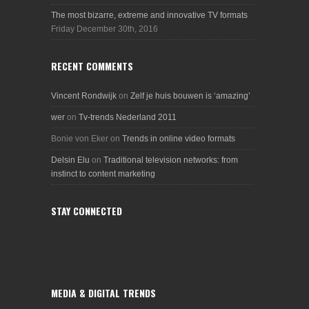
The most bizarre, extreme and innovative TV formats
Friday December 30th, 2016
RECENT COMMENTS
Vincent Rondwijk
on
Zelf je huis bouwen is ‘amazing’
wer
on
Tv-trends Nederland 2011
Bonie von Eker
on
Trends in online video formats
Delsin Elu
on
Traditional television networks: from
instinct to content marketing
STAY CONNECTED
MEDIA & DIGITAL TRENDS