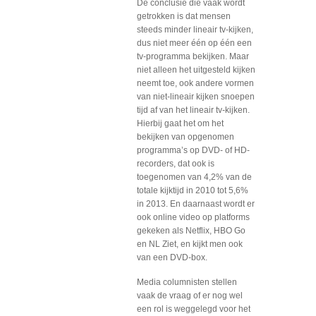
De conclusie die vaak wordt
getrokken is dat mensen
steeds minder lineair tv-kijken,
dus niet meer één op één een
tv-programma bekijken. Maar
niet alleen het uitgesteld kijken
neemt toe, ook andere vormen
van niet-lineair kijken snoepen
tijd af van het lineair tv-kijken.
Hierbij gaat het om het
bekijken van opgenomen
programma’s op DVD- of HD-
recorders, dat ook is
toegenomen van 4,2% van de
totale kijktijd in 2010 tot 5,6%
in 2013. En daarnaast wordt er
ook online video op platforms
gekeken als Netflix, HBO Go
en NL Ziet, en kijkt men ook
van een DVD-box.
Media columnisten stellen
vaak de vraag of er nog wel
een rol is weggelegd voor het