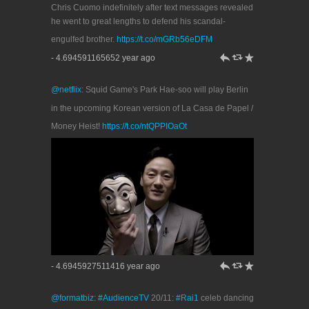
Chris Cuomo indefinitely after text messages revealed
he went to great lengths to defend his scandal-
engulfed brother.
https://t.co/mGRb56eDFM
h
J
R
- 4.694591165652 year ago
@netflix
: Squid Game's Park Hae-soo will play Berlin
in the upcoming Korean version of La Casa de Papel /
Money Heist!
https://t.co/ntQPPIOaOt
h
J
R
- 4.6945927511416 year ago
@formatbiz
:
#AudienceTV
20/11:
#Rai1
celeb dancing