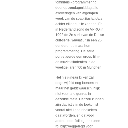
‘omnibus’- programmering
door op zondagmiddag alle
afleveringen van afgelopen
week van de soap
Eastenders
achter elkaar uit te zenden. En
in Nederland zond de VPRO in
1992 de 2e serie van de Duitse
cult-serie
Heimat
uit in een 25
uur durende marathon
programmering. De serie
portretteerde een groep film-
en muziekstudenten in de
woelige jaren ‘60 in München.
Het niet-lineair kijken zal
ongetwijfeld nog toenemen,
maar het geldt waarschijnlijk
niet voor alle genres in
dezelfde mate. Het zou kunnen
zijn dat fictie in de toekomst
vooral niet-lineair bekeken
gaat worden, en dat voor
andere non-fictie genres een
rol blijft weggelegd voor